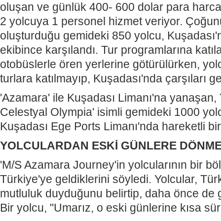
oluşan ve günlük 400- 600 dolar para harcad
2 yolcuya 1 personel hizmet veriyor. Çoğunu İ
oluşturduğu gemideki 850 yolcu, Kuşadası'n
ekibince karşılandı. Tur programlarına katılan
otobüslerle ören yerlerine götürülürken, yol
turlara katılmayıp, Kuşadası'nda çarşıları ge
'Azamara' ile Kuşadası Limanı'na yanaşan, 
Celestyal Olympia' isimli gemideki 1000 yolc
Kuşadası Ege Ports Limanı'nda hareketli bi
YOLCULARDAN ESKİ GÜNLERE DÖNME
'M/S Azamara Journey'in yolcularının bir b
Türkiye'ye geldiklerini söyledi. Yolcular, T
mutluluk duyduğunu belirtip, daha önce de gel
Bir yolcu, "Umarız, o eski günlerine kısa sü