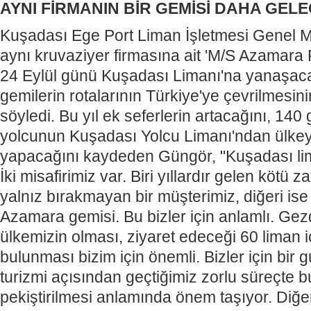
AYNI FİRMANIN BİR GEMİSİ DAHA GEL
Kuşadası Ege Port Liman İşletmesi Genel 
aynı kruvaziyer firmasına ait 'M/S Azamara 
24 Eylül günü Kuşadası Limanı'na yanaşacağ
gemilerin rotalarının Türkiye'ye çevrilmesin
söyledi. Bu yıl ek seferlerin artacağını, 140 
yolcunun Kuşadası Yolcu Limanı'ndan ülkeye
yapacağını kaydeden Güngör, "Kuşadası lima
İki misafirimiz var. Biri yıllardır gelen kötü 
yalnız bırakmayan bir müşterimiz, diğeri is
Azamara gemisi. Bu bizler için anlamlı. Gez
ülkemizin olması, ziyaret edeceği 60 liman 
bulunması bizim için önemli. Bizler için bir 
turizmi açısından geçtiğimiz zorlu süreçte b
pekiştirilmesi anlamında önem taşıyor. Diğ