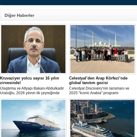
Diğer Haberler
Kruvaziyer yolcu sayısı 16 yılın
Celestyal’den Arap Körfezi’nde
zirvesinde!
global tanıtım gezisi
Ulaştırma ve Altyapı Bakanı Abdulkadir
Celestyal Discovery’nin lansmanı ve
Uraloğlu, 2026 yılının ilk çeyreğinde
2025 "Iconic Arabia" programı
limanlara gelen kruvaziyer gemi
kapsamında 30 global seyahat acente
sayısının 56, kruvaziyer yolcu sayısının
temsilcisi, Arap Körfezi’nde bir cruise
ise 93 bin 787 olduğunu belirtti.
keşif turu gerçekleştirdi.