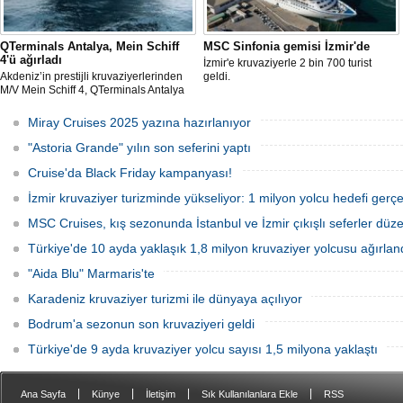
QTerminals Antalya, Mein Schiff
MSC Sinfonia gemisi İzmir'de
4'ü ağırladı
İzmir'e kruvaziyerle 2 bin 700 turist
Akdeniz’in prestijli kruvaziyerlerinden
geldi.
M/V Mein Schiff 4, QTerminals Antalya
Limanı’nda başarıyla ağırlandı. Malta
bayraklı dev gemi, yaklaşık 5000
Miray Cruises 2025 yazına hazırlanıyor
yolcusu ve 900 kişilik mürettebatıyla
şehre canlılık kattı.
"Astoria Grande" yılın son seferini yaptı
Cruise'da Black Friday kampanyası!
İzmir kruvaziyer turizminde yükseliyor: 1 milyon yolcu hedefi gerçe
MSC Cruises, kış sezonunda İstanbul ve İzmir çıkışlı seferler düz
Türkiye'de 10 ayda yaklaşık 1,8 milyon kruvaziyer yolcusu ağırlan
"Aida Blu" Marmaris'te
Karadeniz kruvaziyer turizmi ile dünyaya açılıyor
Bodrum'a sezonun son kruvaziyeri geldi
Türkiye'de 9 ayda kruvaziyer yolcu sayısı 1,5 milyona yaklaştı
|
|
|
|
Ana Sayfa
Künye
İletişim
Sık Kullanılanlara Ekle
RSS