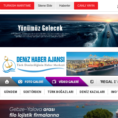
TURKISH MARITIME
Sitene Ekle
Haberler
CANLI YAYIN
Günün Haberleri
Gemi tasar
Makine arı
Dron saldı
'REGAL 1' i
Gemide 5 t
Yakıt barcı
GÜNDEM
SEKTÖRDEN
TÜRK BOĞAZLARI
DENİZ KAZALARI
IMO 
Rus İHA’la
Karadeniz’
Tatil hesab
Rusya, göl
Enejota ti