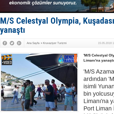
Denizcilik
Türkiye’den
‘14. Olymp
Taksi Botla
M/S Celestyal Olympia, Kuşadası
yanaştı
Ana Sayfa
»
Kruvaziyer Turizmi
15.05.2018 1
'M/S Celestyal Ol
Limanı'na yanaştı
'M/S Azama
ardından 'M
isimli Yuna
bin yolcusu
Limanı'na y
Port Liman 