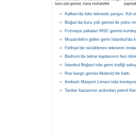
kuru yük gemisi, hava muhalefeti
yapmak
nedeniyle karaya oturdu. Gemiyi
Üsküdar
kurtarma çalışmaları sürüyor.
döneme
Kalkan’da lüks teknede yangın: Kül o
Boğaz'da kuru yük gemisi ile yolcu mot
Fırtınaya yakalan MSC gemisi konteyn
Mozambik'e giden gemi İstanbul’da k
Fethiye'de sürüklenen teknenin imda
Bodrum’da tekne kaptanının feci ölü
İstanbul Boğazı'nda gemi trafiği askıy
Rus kargo gemisi Akdeniz'de battı
Ambarlı Marport Limanı'nda konteyner
Tanker kazasının ardından petrol Kar