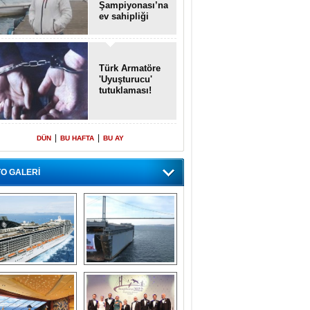
Şampiyonası’na
ev sahipliği
yapacak
Türk Armatöre
'Uyuşturucu'
tutuklaması!
|
|
DÜN
BU HAFTA
BU AY
O GALERİ
emi içinde gemi” 
Dünyada tek! 
konsepti ile MSC 
Denizaltı yüzer 
Splendida
havuzu intikal 
seyrine başladı