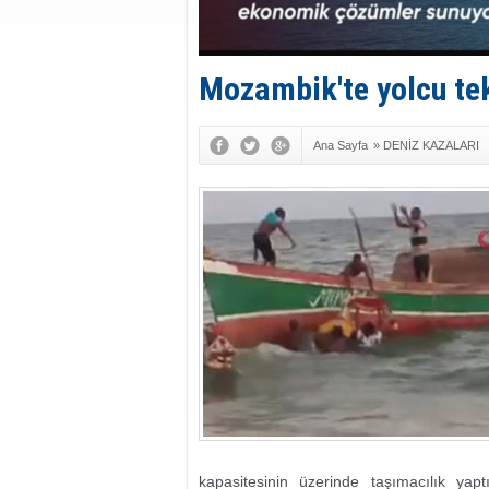
Mozambik'te yolcu tek
Ana Sayfa
»
DENİZ KAZALARI
kapasitesinin üzerinde taşımacılık ya