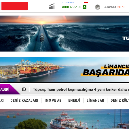
13798.82
Ankara
20 °C
Altın
6522.02
İzmir
25 °C
Dolar
47.6887
Antalya
23 °C
Euro
54.9761
Muğla
23 °C
Çanakkale
22 
Anadolu Tersanesi EYDEP’te A sertifikası alan ilk ter
Derince, ILCA Masters Türkiye Şampiyonası’na ev sah
Tüpraş, ham petrol taşımacılığına 4 yeni tanker daha 
İTU AUV, Dünya’da 2. oldu!
LNG taşımacılığında maliyetler katlandı
RI
DENİZ KAZALARI
IMO VE AB
ENERJİ
LİMANLAR
DENİZ KÜL
PROYAD, yat mürettebatı için yurt dışı harcı için düze
Türkiye-Irak enerji hattında yeni dönem başlıyor
Türk Armatöre 'Uyuşturucu' tutuklaması!
Deniz turizminde yeni ‘Ceza Rejimi’!
DÖDER, 28. Dönem Yönetim Kurulu Başkanını seçti!