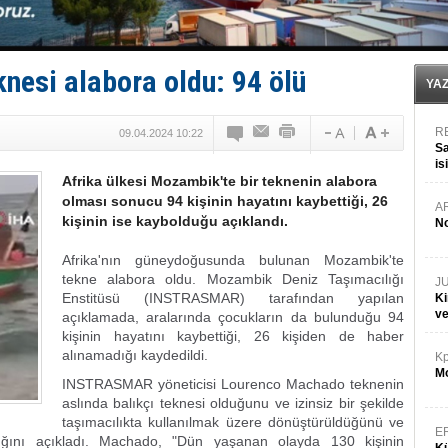
Fairline, Türkiye’de ‘SoleMarin’i seçti
Baltık Denizi'nde tarih yazıldı!
Runit kubbesi okyanusun derinliklerinde halkı tehdit 
Limana dadandılar, 10 tekneyi soydular!
nesi alabora oldu: 94 ölü
Türk Loydu’na Süveyş tonaj yetkisi
YA
R
09.04.2024 10:22
Sa
is
Afrika ülkesi Mozambik'te bir teknenin alabora
da
olması sonucu 94 kişinin hayatını kaybettiği, 26
A
kişinin ise kaybolduğu açıklandı.
No
Afrika'nın güneydoğusunda bulunan Mozambik'te
tekne alabora oldu. Mozambik Deniz Taşımacılığı
J
Enstitüsü (INSTRASMAR) tarafından yapılan
Ki
v
açıklamada, aralarında çocukların da bulunduğu 94
kişinin hayatını kaybettiği, 26 kişiden de haber
alınamadığı kaydedildi.
Kp
Mo
INSTRASMAR yöneticisi Lourenco Machado teknenin
aslında balıkçı teknesi olduğunu ve izinsiz bir şekilde
taşımacılıkta kullanılmak üzere dönüştürüldüğünü ve
E
ptığını açıkladı. Machado, "Dün yaşanan olayda 130 kişinin