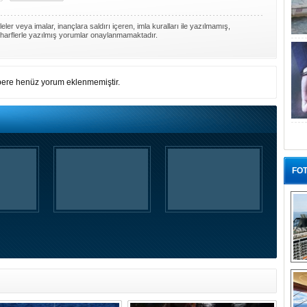
ler veya imalar, inançlara saldırı içeren, imla kuralları ile yazılmamış,
harflerle yazılmış yorumlar onaylanmamaktadır.
ere henüz yorum eklenmemiştir.
FOT
“G