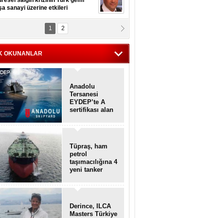
resel salgın krizinin Türk gemi
şa sanayi üzerine etkileri
1
2
pt. MESUT AZMİ GÖKSOY
lavuz kaptan kardeşlerime
hafen...
K OKUNANLAR
Anadolu
Tersanesi
EYDEP’te A
sertifikası alan
ilk tersane oldu
Tüpraş, ham
petrol
taşımacılığına 4
yeni tanker
daha ekliyor
Derince, ILCA
Masters Türkiye