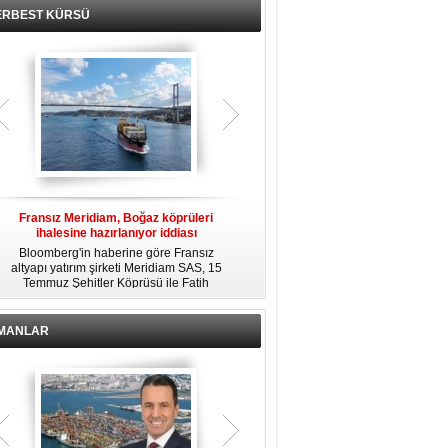
ERBEST KÜRSÜ
Fransız Meridiam, Boğaz köprüleri
Kendi yat limanına sahip en pahalı
ihalesine hazırlanıyor iddiası
özel adalar
Bloomberg'in haberine göre Fransız
Dünyanın en zengin insanlarından
altyapı yatırım şirketi Meridiam SAS, 15
bazıları için yaşam tarzının bir parçası
Temmuz Şehitler Köprüsü ile Fatih
sadece bir süper yat değil, aynı
R
Sultan Mehmet Köprüsü'nün
zamanda kendi yat limanı, helikopter
özelleştirilmesine yönelik ihaleyle
pisti ve seçkin villaları da içeren koca
ilgileniyor.
bir özel adadır.
İMANLAR