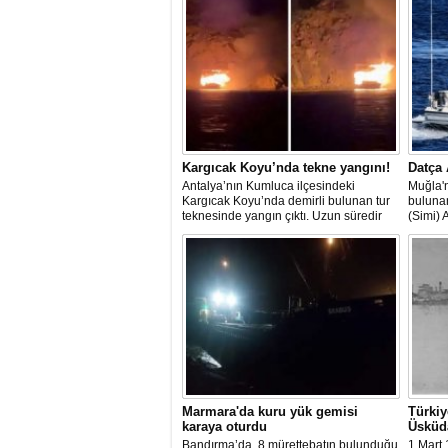
Kargıcak Koyu’nda tekne yangını!
Datça 
Antalya’nın Kumluca ilçesindeki
Muğla'n
Kargıcak Koyu’nda demirli bulunan tur
buluna
teknesinde yangın çıktı. Uzun süredir
(Simi) 
kullanılmadığı belirtilen ve içerisinde
teknede
kimsenin bulunmadığı tekne, itfaiyenin
kurtarı
karadan müdahale edememesi
ve hav
nedeniyle tamamen yanarak
çalışma
kullanılamaz hale geldi.
Marmara'da kuru yük gemisi
Türkiy
karaya oturdu
Üsküda
Bandırma’da, 8 mürettebatın bulunduğu
1 Mart 