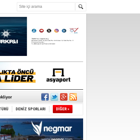
°C
sane oldu
ipliği yapacak
ekliyor
TÜRÜ
DENİZ SPORLARI
DİĞER »
nleme istiyor