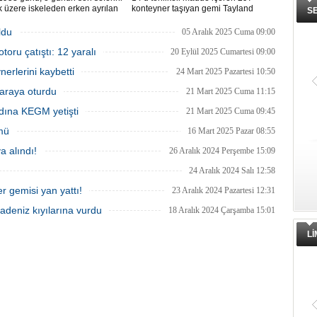
 üzere iskeleden erken ayrılan
konteyner taşıyan gemi Tayland
S
 Vapuru bir daha geri
açıklarında battı. Denizde büyük petrol
di.
sızıntısı oluştu. Petrol sızıntısına
ldu
05 Aralık 2025 Cuma 09:00
müdahale edildiği bildirildi.
oru çatıştı: 12 yaralı
20 Eylül 2025 Cumartesi 09:00
erlerini kaybetti
24 Mart 2025 Pazartesi 10:50
araya oturdu
21 Mart 2025 Cuma 11:15
dına KEGM yetişti
21 Mart 2025 Cuma 09:45
mü
16 Mart 2025 Pazar 08:55
a alındı!
26 Aralık 2024 Perşembe 15:09
24 Aralık 2024 Salı 12:58
 gemisi yan yattı!
23 Aralık 2024 Pazartesi 12:31
adeniz kıyılarına vurdu
18 Aralık 2024 Çarşamba 15:01
L