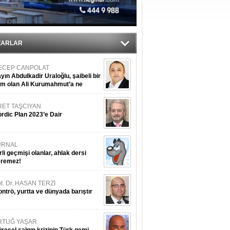
ediyor
ZARLAR
ECEP CANPOLAT
yın Abdulkadir Uraloğlu, şaibeli bir
im olan Ali Kurumahmut’a ne
nışıyorsunuz?
RET TAŞCIYAN
rdic Plan 2023’e Dair
URNAL
rli geçmişi olanlar, ahlak dersi
eremez!
t. Dr. HASAN TERZİ
ntrö, yurtta ve dünyada barıştır
RTUĞ YAŞAR