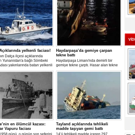
MS
eu
VİD
Açıklarında yelkenli faciası!
Haydarpaşa’da gemiye çarpan
tekne battı
ın Datça ilçesi açıklarında
n Yunanistan'a bağlı Sömbeki
Haydarpaşa Limanı'nda demirli bir
Adası yakınlarında batan yelkenli
gemiye tekne çarptı. Hasar alan tekne
ki 9 kişiden 8'i sağ olarak
kısa süre içerisinde su alıp batarken,
lırken, kaybolan 1 kişi için deniz
teknedeki 5 kişi kurtarıldı.
adan geniş çaplı arama kurtarma
Ç
sı başlatıldı.
e’nin en ölümcül kazası:
Tayland açıklarında tehlikeli
sa
r Vapuru faciası
madde taşıyan gemi battı
1958 günü, o günün son seferini
14’ü tehlikeli madde içeren 297