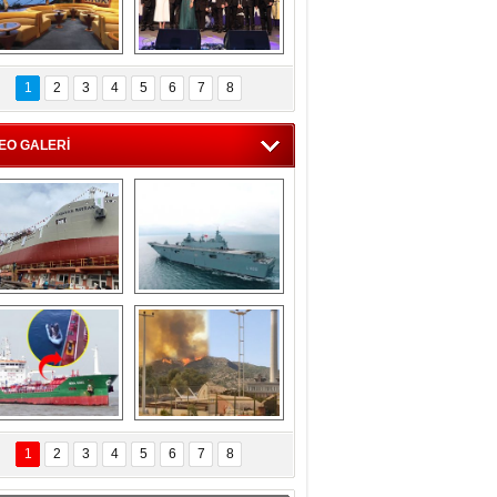
C'den 55 milyon 
5. Bosphorus Ship 
roluk turizm geliri 
Brokers Dinner, 
1
2
3
4
5
6
7
8
müjdesi
İstanbul’da yapıldı
EO GALERİ
eksan Tersanesi, 
TCG Anadolu, 
Başaran Bayrak 
tersane teknik 
tankerini suya 
seyrini tamamladı
indirdi
Göçmenlerin 
Milas’taki yangın 
imdadına Türk 
yeniden termik 
1
2
3
4
5
6
7
8
hipli MINA DENIZ 
santrallere doğru 
yetişti
ilerliyor