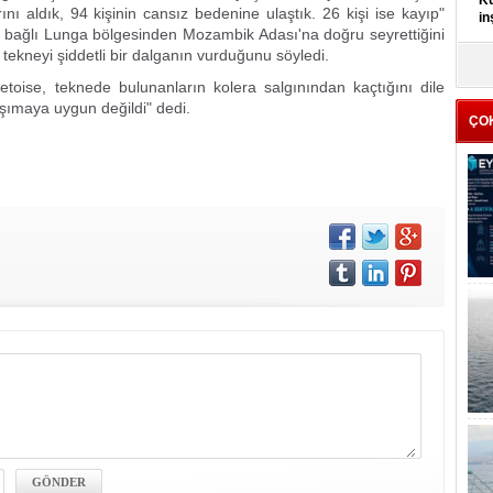
Kü
ı aldık, 94 kişinin cansız bedenine ulaştık. 26 kişi ise kayıp"
in
 bağlı Lunga bölgesinden Mozambik Adası'na doğru seyrettiğini
tekneyi şiddetli bir dalganın vurduğunu söyledi.
K
Kı
oise, teknede bulunanların kolera salgınından kaçtığını dile
it
aşımaya uygun değildi" dedi.
ÇO