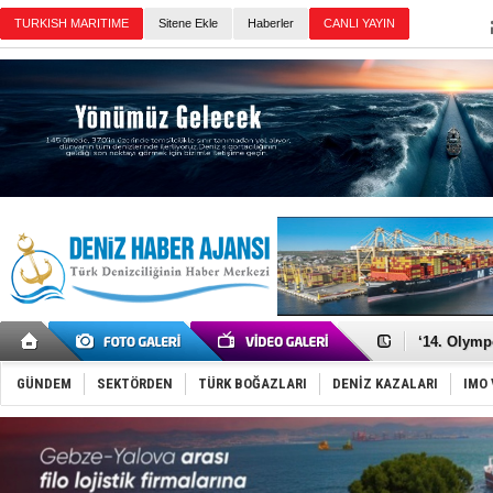
Sitene Ekle
Haberler
Günün Haberleri
Denizcilik
Türkiye’den
‘14. Olymp
Taksi Botla
TÜRKLİM Ba
GÜNDEM
SEKTÖRDEN
TÜRK BOĞAZLARI
DENİZ KAZALARI
IMO 
SOCAR da M
Türkiye'nin
Dünyanın e
Hürmüz’de
Rusya'nın g