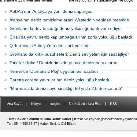
içlerindeki 23 milyar litre yakıtla
metreyi bulabilen dokunaçları ve güçlü
paslanıyor. Bilim insanları, bu
zehriyle kıyıları istila etti. Uzmanlar,
enkazlardan olası petrol sızıntılarının
akıntıların bu olağan dışı yoğunluğa
ASBAŞ’dan Antalya’ya yeni deniz süpürgesi
deniz ekosistemleri için büyük bir tehdit
neden olduğunu belirtiyor.
oluşturduğunu belirtiyor.
Alanya'nın deniz temizleme aracı Wasteddin yeniden mesaide
Grönland'da dev buzdağı deniz yolculuğuna devam ediyor
Çıralı’da yavru deniz kaplumbağalarının zorlu yolculuğu başladı
Q Terminals Antalya’nın denizini temizledi!
Grönland'da kritik buzul seferi: Deniz seviyeleri için saat işliyor
Taticiler dikkat! Denizlerimizde pusula denizanası alarmı!
Kemer'de 'Dumansız Plaj' uygulaması başladı
Caretta caretta yavrularının deniz yolculuğu başladı
"Marmara'da deniz suyu sıcaklığı 50 yılda 2,5 derece arttı"
|
|
|
|
Ana Sayfa
Künye
İletişim
Sık Kullanılanlara Ekle
RSS
Tüm Hakları Saklıdır © 2004 Deniz Haber
| İzinsiz ve kaynak gösterilmeden yayınlan
Tel : 0544 880 87 87 |
Haber Scripti
:
CM Bilişim