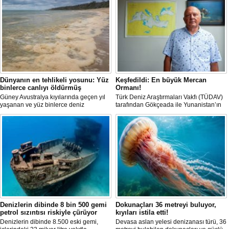
Dünyanın en tehlikeli yosunu: Yüz
Keşfedildi: En büyük Mercan
binlerce canlıyı öldürmüş
Ormanı!
Güney Avustralya kıyılarında geçen yıl
Türk Deniz Araştırmaları Vakfı (TÜDAV)
yaşanan ve yüz binlerce deniz
tarafından Gökçeada ile Yunanistan’ın
canlısının ölümüne yol açan çevre
Semadirek Adası arasında yürütülen
felaketinin arkasındaki yosun türü
araştırmada, Türkiye kara sularında 70
incelendi. Araştırmacılar, söz konusu
ila 120 metre derinlikte ve 2
mikroalgin bugüne kadar incelenen
kilometreden fazla uzunlukta, Ege
türler arasında en zehirli örnek
Denizi’ndeki en büyük mercan ormanı
olduğunu ortaya çıkardı.
keşfedildi.
Denizlerin dibinde 8 bin 500 gemi
Dokunaçları 36 metreyi buluyor,
petrol sızıntısı riskiyle çürüyor
kıyıları istila etti!
Denizlerin dibinde 8.500 eski gemi,
Devasa aslan yelesi denizanası türü, 36