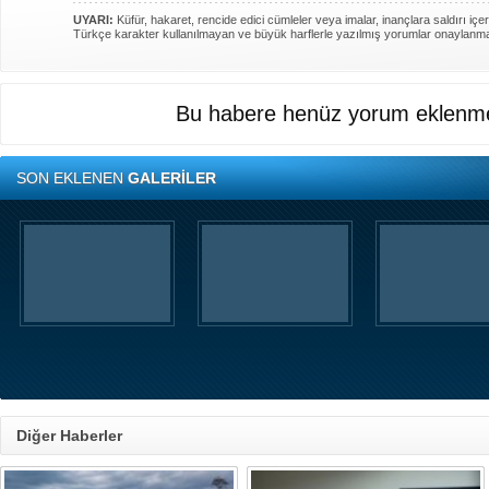
UYARI:
Küfür, hakaret, rencide edici cümleler veya imalar, inançlara saldırı içer
Türkçe karakter kullanılmayan ve büyük harflerle yazılmış yorumlar onaylanm
Bu habere henüz yorum eklenme
SON EKLENEN
GALERİLER
Diğer Haberler