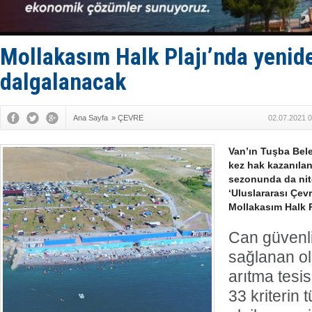
Keşfedildi
D-Marin, A
Van’da inş
ASEAN ilk 
Mollakasım Halk Plajı’nda yenid
TAYK - Eke
dalgalanacak
Ana Sayfa
»
ÇEVRE
02.07.2021 0
Van’ın Tuşba Bel
kez hak kazanılan
sezonunda da nitel
‘Uluslararası Çev
Mollakasım Halk P
Can güvenliğ
sağlanan ol
arıtma tesis
33 kriterin