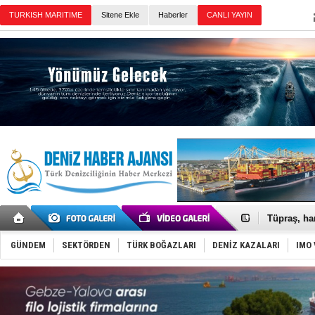
Sitene Ekle
Haberler
Günün Haberleri
Anadolu Te
Derince, I
Tüpraş, ha
İTU AUV, D
LNG taşıma
GÜNDEM
SEKTÖRDEN
TÜRK BOĞAZLARI
DENİZ KAZALARI
IMO 
PROYAD, yat
Türkiye-Ir
Türk Armat
Deniz turi
DÖDER, 28.