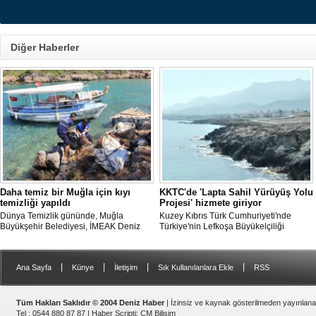
Diğer Haberler
Daha temiz bir Muğla için kıyı
KKTC'de 'Lapta Sahil Yürüyüş Yolu
temizliği yapıldı
Projesi' hizmete giriyor
Dünya Temizlik gününde, Muğla
Kuzey Kıbrıs Türk Cumhuriyeti'nde
Büyükşehir Belediyesi, İMEAK Deniz
Türkiye'nin Lefkoşa Büyükelçiliği
Ticaret Odası Marmaris Şubesi ve Deniz
Kalkınma ve İşbirliği Ofisi'nin katkılarıyla
Temiz Derneği (TURMEPA) Marmaris iş
tamamlanan "Lapta Sahil Yürüyüş Yolu
birliğiyle Gökova Körfezi’nde temizlik
Projesi" yarın açılacak.
|
|
|
|
Ana Sayfa
Künye
İletişim
Sık Kullanılanlara Ekle
RSS
yapıldı.
Tüm Hakları Saklıdır © 2004 Deniz Haber
| İzinsiz ve kaynak gösterilmeden yayınlan
Tel : 0544 880 87 87 |
Haber Scripti
:
CM Bilişim