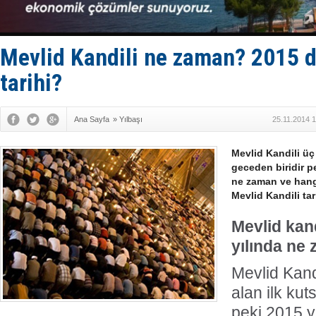
Fairline, T
Baltık Deni
Runit kubb
Limana dad
Mevlid Kandili ne zaman? 2015 d
Türk Loydu
tarihi?
Ana Sayfa
»
Yılbaşı
25.11.2014 
Mevlid Kandili üç 
geceden biridir p
ne zaman ve hang
Mevlid Kandili tari
Mevlid kand
yılında ne
Mevlid Kand
alan ilk kut
peki 2015 y