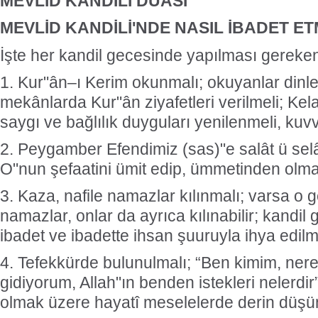
MEVLİD KANDİLİ DUASI
MEVLİD KANDİLİ'NDE
NASIL İBADET ET
İşte her kandil gecesinde yapılması gereken
1. Kur"ân–ı Kerim okunmalı; okuyanlar dinl
mekânlarda Kur"ân ziyafetleri verilmeli; Kel
saygı ve bağlılık duyguları yenilenmeli, kuvv
2. Peygamber Efendimiz (sas)"e salât ü selâm
O"nun şefaatini ümit edip, ümmetinden olma
3. Kaza, nafile namazlar kılınmalı; varsa o 
namazlar, onlar da ayrıca kılınabilir; kandil g
ibadet ve ibadette ihsan şuuruyla ihya edilm
4. Tefekkürde bulunulmalı; “Ben kimim, ner
gidiyorum, Allah"ın benden istekleri nelerdir
olmak üzere hayatî meselelerde derin düşün