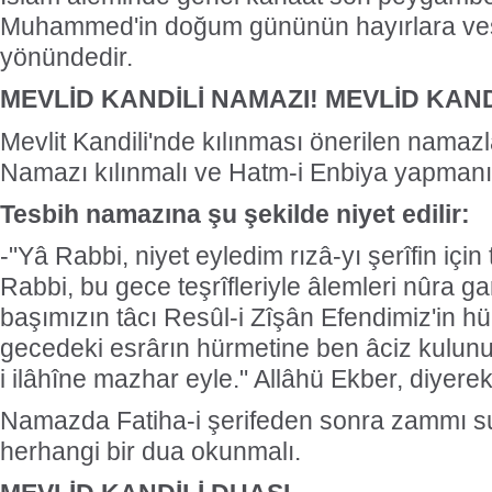
Muhammed'in doğum gününün hayırlara ves
yönündedir.
MEVLİD KANDİLİ NAMAZI!
MEVLİD KAND
Mevlit Kandili'nde kılınması önerilen namazl
Namazı kılınmalı ve Hatm-i Enbiya yapmanı
Tesbih namazına şu şekilde niyet edilir:
-"Yâ Rabbi, niyet eyledim rızâ-yı şerîfin içi
Rabbi, bu gece teşrîfleriyle âlemleri nûra ga
başımızın tâcı Resûl-i Zîşân Efendimiz'in h
gecedeki esrârın hürmetine ben âciz kulunu d
i ilâhîne mazhar eyle." Allâhü Ekber, diyer
Namazda Fatiha-i şerifeden sonra zammı su
herhangi bir dua okunmalı.