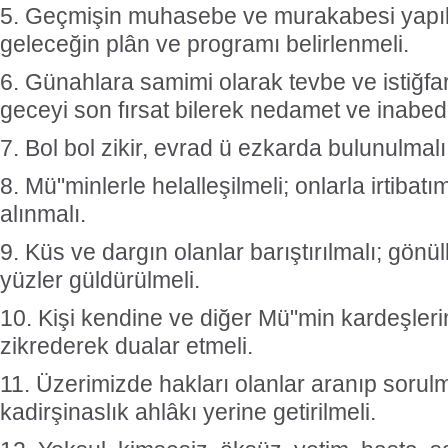
5. Geçmişin muhasebe ve murakabesi yapılm
geleceğin plân ve programı belirlenmeli.
6. Günahlara samimi olarak tevbe ve istiğfar 
geceyi son fırsat bilerek nedamet ve inabed
7. Bol bol zikir, evrad ü ezkarda bulunulmalı
8. Mü"minlerle helalleşilmeli; onlarla irtibatı
alınmalı.
9. Küs ve dargın olanlar barıştırılmalı; gönüll
yüzler güldürülmeli.
10. Kişi kendine ve diğer Mü"min kardeşleri
zikrederek dualar etmeli.
11. Üzerimizde hakları olanlar aranıp sorulm
kadirşinaslık ahlâkı yerine getirilmeli.