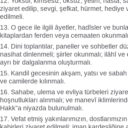
12. Yoksul, kimsesiz, öksüz, yetim, hasta, sa
ziyaret edilip, sevgi, şefkat, hürmet, hediye
edilmeli.
13. O gece ile ilgili âyetler, hadîsler ve bunla
kitaplardan ferden veya cemaaten okunmalı
14. Dini toplantılar, paneller ve sohbetler d
nasihat dinlenmeli; şiirler okunmalı; ilâhî ve
ayrı bir dalgalanma oluşturmalı.
15. Kandil gecesinin akşam, yatsı ve saba
ve camilerde kılınmalı.
16. Sahabe, ulema ve evliya türbeleri ziyaret
hoşnutlukları alınmalı; ve manevî iklimlerinde
Hakk"a niyazda bulunulmalı.
17. Vefat etmiş yakınlarımızın, dostlarımızı
kabirleri ziyaret edilmeli; iman kardeşliğine 