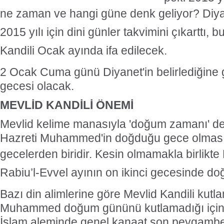
ne zaman ve hangi güne denk geliyor?
Diya
2015 yılı için dini günler takvimini çıkarttı,
Kandili Ocak ayında ifa edilecek.
2 Ocak Cuma günü Diyanet'in belirlediğine 
gecesi olacak.
MEVLİD KANDİLİ ÖNEMİ
Mevlid kelime manasıyla 'doğum zamanı' dem
Hazreti Muhammed'in doğduğu gece olması
gecelerden biridir.
Kesin olmamakla birlikt
Rabiu’l-Evvel ayının on ikinci gecesinde do
Bazı din alimlerine göre Mevlid Kandili kutl
Muhammed doğum gününü kutlamadığı için c
İslam aleminde genel kanaat son peygambe