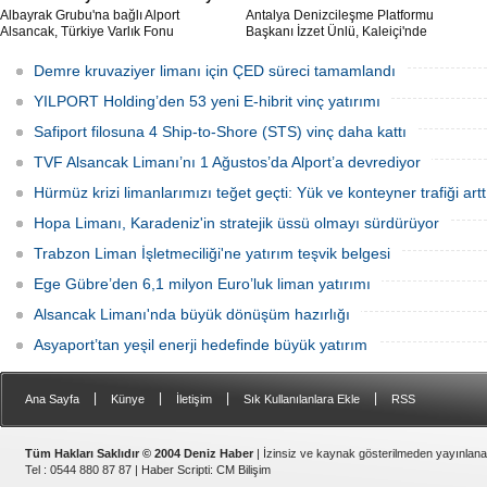
Albayrak Grubu'na bağlı Alport
Antalya Denizcileşme Platformu
Alsancak, Türkiye Varlık Fonu
Başkanı İzzet Ünlü, Kaleiçi'nde
mülkiyetindeki İzmir Alsancak Limanı'nın
kruvaziyer liman yapımıyla ilgili
yük limanı işletmesini 1 Ağustos 2026
Ulaştırma ve Altyapı Bakanlığı 6'ncı
Demre kruvaziyer limanı için ÇED süreci tamamlandı
itibarıyla devralacağını liman
Bölge Müdürlüğü tarafından teknik
kullanıcılarına gönderdiği resmi yazıyla
çalışma başlatıldığını açıkladı.
YILPORT Holding’den 53 yeni E-hibrit vinç yatırımı
duyurdu.
Safiport filosuna 4 Ship-to-Shore (STS) vinç daha kattı
TVF Alsancak Limanı’nı 1 Ağustos’da Alport’a devrediyor
Hürmüz krizi limanlarımızı teğet geçti: Yük ve konteyner trafiği artt
Hopa Limanı, Karadeniz'in stratejik üssü olmayı sürdürüyor
Trabzon Liman İşletmeciliği'ne yatırım teşvik belgesi
Ege Gübre’den 6,1 milyon Euro’luk liman yatırımı
Alsancak Limanı'nda büyük dönüşüm hazırlığı
Asyaport’tan yeşil enerji hedefinde büyük yatırım
|
|
|
|
Ana Sayfa
Künye
İletişim
Sık Kullanılanlara Ekle
RSS
Tüm Hakları Saklıdır © 2004 Deniz Haber
| İzinsiz ve kaynak gösterilmeden yayınlan
Tel : 0544 880 87 87 |
Haber Scripti
:
CM Bilişim