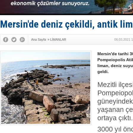
Hürmüz’de
Rusya'nın g
Keşfedildi
D-Marin, A
Mersin'de deniz çekildi, antik lim
Van’da inş
Ana Sayfa
»
LİMANLAR
06.03.2021 1
Mersin'de tarihi 
Pompeiopolis Ati
liman, deniz suy
geldi.
Mezitli ilçe
Pompeiopoli
güneyindeki
yaşanan çek
ortaya çıktı.
3000 yıl ön