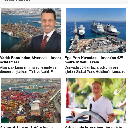
Varlık Fonu’ndan Alsancak Limanı
Ege Port Kuşadası Limanı'na 425
açıklaması
metrelik yeni iskele
Alsancak Limanı’nın işletmesinde yeni
Dünyada 30'dan fazla yolcu limanı
dönem başlarken, Türkiye Varlık Fonu
işleten Global Ports Holding'in kurucusu
Yatırımlardan Sorumlu Genel Müdür
ve Yönetim Kurulu Başkanı Mehmet
Yardımcısı Aziz Murat Uluğ, limanda
Kutman'ın sahibi olduğu Ege Port
satış ya da imtiyaz devri yapılmadığını
Kuşadası, yeni bir yatırım hamlesine
belirterek, “Yük limanı operasyonlarını
hazırlanıyor.
yerli ve milli Alport’a teslim ettik”
açıklamasında bulundu.
Alsancak Limanı 1 Ağustos’ta
Kaleiçi'nde kruvaziyer liman için