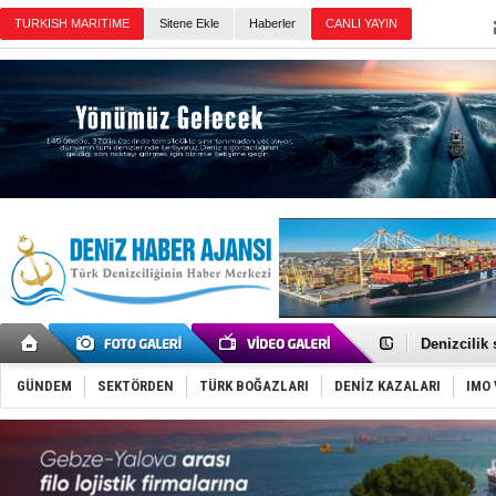
Sitene Ekle
Haberler
Günün Haberleri
Rusya, göl
Enejota ti
Denizcilik
Türkiye’den
‘14. Olymp
GÜNDEM
SEKTÖRDEN
TÜRK BOĞAZLARI
DENİZ KAZALARI
IMO 
Taksi Botla
TÜRKLİM Ba
SOCAR da M
Türkiye'nin
Dünyanın e