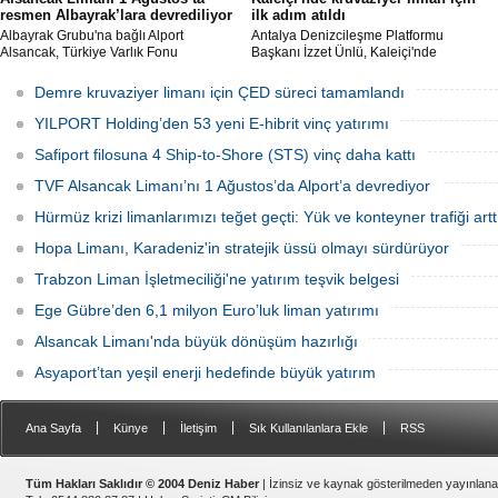
resmen Albayrak’lara devrediliyor
ilk adım atıldı
Albayrak Grubu'na bağlı Alport
Antalya Denizcileşme Platformu
Alsancak, Türkiye Varlık Fonu
Başkanı İzzet Ünlü, Kaleiçi'nde
mülkiyetindeki İzmir Alsancak Limanı'nın
kruvaziyer liman yapımıyla ilgili
yük limanı işletmesini 1 Ağustos 2026
Ulaştırma ve Altyapı Bakanlığı 6'ncı
Demre kruvaziyer limanı için ÇED süreci tamamlandı
itibarıyla devralacağını liman
Bölge Müdürlüğü tarafından teknik
kullanıcılarına gönderdiği resmi yazıyla
çalışma başlatıldığını açıkladı.
YILPORT Holding’den 53 yeni E-hibrit vinç yatırımı
duyurdu.
Safiport filosuna 4 Ship-to-Shore (STS) vinç daha kattı
TVF Alsancak Limanı’nı 1 Ağustos’da Alport’a devrediyor
Hürmüz krizi limanlarımızı teğet geçti: Yük ve konteyner trafiği artt
Hopa Limanı, Karadeniz'in stratejik üssü olmayı sürdürüyor
Trabzon Liman İşletmeciliği'ne yatırım teşvik belgesi
Ege Gübre’den 6,1 milyon Euro’luk liman yatırımı
Alsancak Limanı'nda büyük dönüşüm hazırlığı
Asyaport’tan yeşil enerji hedefinde büyük yatırım
|
|
|
|
Ana Sayfa
Künye
İletişim
Sık Kullanılanlara Ekle
RSS
Tüm Hakları Saklıdır © 2004 Deniz Haber
| İzinsiz ve kaynak gösterilmeden yayınlan