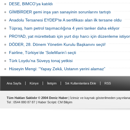
hazırlanıyor.
DESE, BIMCO’ya katıldı
GİMBİRDER gemi inşa yan sanayinin sorunlarını tartıştı
Anadolu Tersanesi EYDEP’te A sertifikası alan ilk tersane oldu
Tüpraş, ham petrol taşımacılığına 4 yeni tanker daha ekliyor
PROYAD, yat mürettebatı için yurt dışı harcı için düzenleme istiyor
DÖDER, 28. Dönem Yönetim Kurulu Başkanını seçti!
Fairline, Türkiye’de ‘SoleMarin’i seçti
Türk Loydu’na Süveyş tonaj yetkisi
Hüseyin Mengi: “Yapay Zekâ, Ustanın yerini alamaz”
|
|
|
|
Ana Sayfa
Künye
İletişim
Sık Kullanılanlara Ekle
RSS
Tüm Hakları Saklıdır © 2004 Deniz Haber
| İzinsiz ve kaynak gösterilmeden yayınlan
Tel : 0544 880 87 87 |
Haber Scripti
:
CM Bilişim