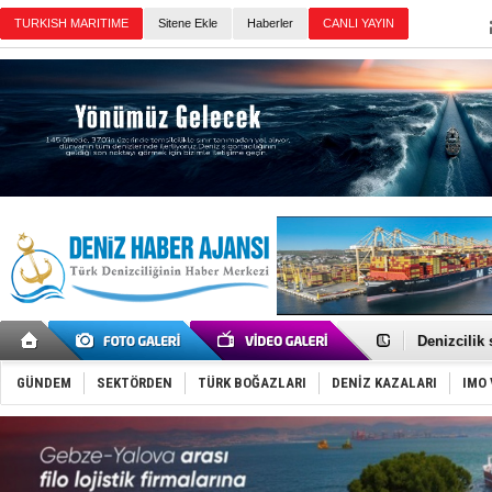
TURKISH MARITIME
Sitene Ekle
Haberler
CANLI YAYIN
Günün Haberleri
Rusya, göl
Enejota ti
Denizcilik
Türkiye’den
‘14. Olymp
GÜNDEM
SEKTÖRDEN
TÜRK BOĞAZLARI
DENİZ KAZALARI
IMO 
Taksi Botla
TÜRKLİM Ba
SOCAR da M
Türkiye'nin
Dünyanın e