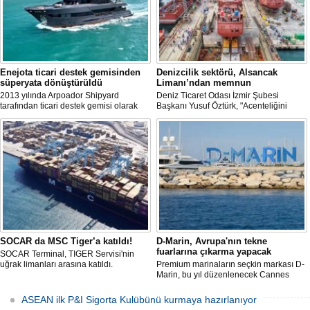
Enejota ticari destek gemisinden
Denizcilik sektörü, Alsancak
süperyata dönüştürüldü
Limanı’ndan memnun
2013 yılında Arpoador Shipyard
Deniz Ticaret Odası İzmir Şubesi
tarafından ticari destek gemisi olarak
Başkanı Yusuf Öztürk, "Acenteliğini
inşa edilen Enejota explorer süperyata
yaptığımız gemi sayesinde süreci
dönüştürülerek sahibine teslim edildi.
baştan sona takip etme fırsatı buldum.
İlk günden itibaren hizmet anlayışındaki
değişimi hissettik. Operasyonlar çok
hızlı şekilde tamamlandı" dedi
SOCAR da MSC Tiger’a katıldı!
D-Marin, Avrupa'nın tekne
fuarlarına çıkarma yapacak
SOCAR Terminal, TIGER Servisi'nin
uğrak limanları arasına katıldı.
Premium marinaların seçkin markası D-
Marin, bu yıl düzenlenecek Cannes
Yachting Festival ve Cenova
Uluslararası Tekne Fuarı'nda
ASEAN ilk P&I Sigorta Kulübünü kurmaya hazırlanıyor
ziyaretçileriyle yeniden buluşmaya