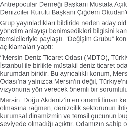
Antrepocular Derneği Başkanı Mustafa Aç
Denizciler Kurulu Başkanı Çiğdem Okudan'd
Grup yayınladıkları bildiride neden aday oldu
yönetim anlayışı benimsedikleri bilgisini k
temsicileriyle paylaştı. “Değişim Grubu” konuy
açıklamaları yaptı:
‘’Mersin Deniz Ticaret Odası (MDTO), Türki
İstanbul ile birlikte müstakil deniz ticaret od
kurumdan biridir. Bu ayrıcalıklı konum, Mers
Odası’na yalnızca Mersin'in değil, Türkiye'ni
vizyonuna yön verecek önemli bir sorumlul
Mersin, Doğu Akdeniz'in en önemli liman ken
olmasına rağmen, denizcilik sektörünün iht
kurumsal dinamizmin ve temsil gücünün bug
seviyede olmadığı açıktır. Odamızın sahip ol