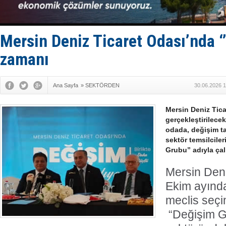
Hürmüz’de
Rusya'nın g
Keşfedildi
D-Marin, A
Mersin Deniz Ticaret Odası’nda ‘
Van’da inş
zamanı
Ana Sayfa
»
SEKTÖRDEN
30.06.2026 1
Mersin Deniz Tic
gerçekleştirilece
odada, değişim ta
sektör temsilciler
Grubu” adıyla çal
Mersin Deni
Ekim ayında
meclis seçi
“Değişim Gr