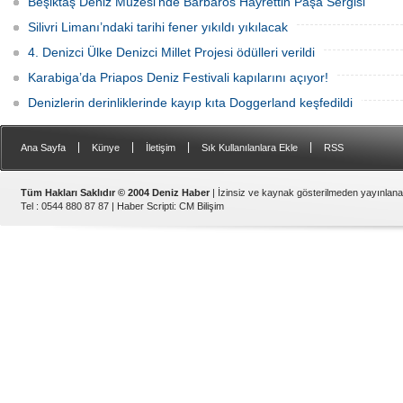
Beşiktaş Deniz Müzesi’nde Barbaros Hayrettin Paşa Sergisi
Silivri Limanı’ndaki tarihi fener yıkıldı yıkılacak
4. Denizci Ülke Denizci Millet Projesi ödülleri verildi
Karabiga’da Priapos Deniz Festivali kapılarını açıyor!
Denizlerin derinliklerinde kayıp kıta Doggerland keşfedildi
|
|
|
|
Ana Sayfa
Künye
İletişim
Sık Kullanılanlara Ekle
RSS
Tüm Hakları Saklıdır © 2004 Deniz Haber
| İzinsiz ve kaynak gösterilmeden yayınlan
Tel : 0544 880 87 87 |
Haber Scripti
:
CM Bilişim