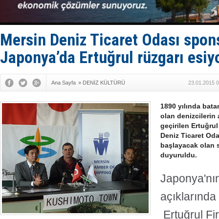
Rusya'nın g
Keşfedildi
D-Marin, A
Van’da inş
Mersin Deniz Ticaret Odası spo
Japonya’da Ertuğrul rüzgarı esiy
Ana Sayfa
»
DENİZ KÜLTÜRÜ
23.01.2015 0
1890 yılında bata
olan denizcilerin
geçirilen Ertuğru
Deniz Ticaret Od
başlayacak olan s
duyuruldu.
Japonya'nı
açıklarında
Ertuğrul Fi