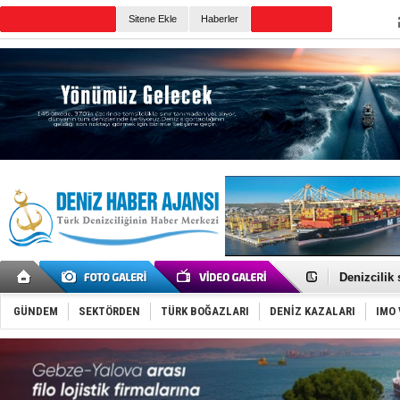
TURKISH MARITIME
Sitene Ekle
Haberler
CANLI YAYIN
Günün Haberleri
Rusya, göl
Enejota ti
Denizcilik
Türkiye’den
‘14. Olymp
Taksi Botla
GÜNDEM
SEKTÖRDEN
TÜRK BOĞAZLARI
DENİZ KAZALARI
IMO 
TÜRKLİM Ba
SOCAR da M
Türkiye'nin
Dünyanın e
Hürmüz’de