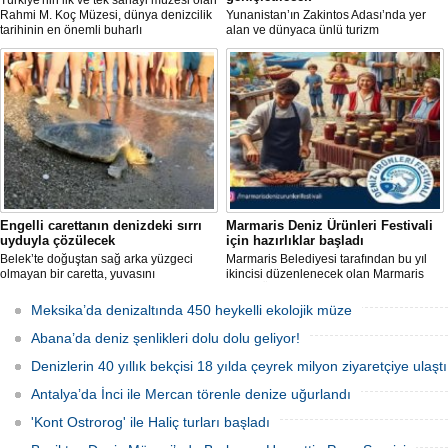
Türkiye'nin ilk ve tek sanayi müzesi olan
Rahmi M. Koç Müzesi, dünya denizcilik
Yunanistan’ın Zakintos Adası’nda yer
tarihinin en önemli buharlı
alan ve dünyaca ünlü turizm
römorkörlerinden biri olarak kabul
noktalarından biri olan Navagio Plajı'nın
edilen Pietro Micca'yı koleksiyonuna
yaklaşık 30 metre genişletilmesi
kazandırdı.
planlanıyor.
Engelli carettanın denizdeki sırrı
Marmaris Deniz Ürünleri Festivali
uyduyla çözülecek
için hazırlıklar başladı
Belek’te doğuştan sağ arka yüzgeci
Marmaris Belediyesi tarafından bu yıl
olmayan bir caretta, yuvasını
ikincisi düzenlenecek olan Marmaris
kazamayınca yumurtalarını kumun
Deniz Ürünleri Festivali, 2-4 Ekim
üzerine bıraktı. "DOA" adı verilen deniz
tarihleri arasında Selimiye
Meksika’da denizaltında 450 heykelli ekolojik müze
kaplumbağasına ilk kez uydu izleme
Mahallesi'nde gerçekleştirilecek.
cihazı takıldı ve denize uğurlandı.
Festivalde deniz ürünleri, yöresel
Abana’da deniz şenlikleri dolu dolu geliyor!
lezzetler ve kentin kıyı kültürü ön plana
çıkarılacak.
Denizlerin 40 yıllık bekçisi 18 yılda çeyrek milyon ziyaretçiye ulaştı
Antalya’da İnci ile Mercan törenle denize uğurlandı
'Kont Ostrorog' ile Haliç turları başladı