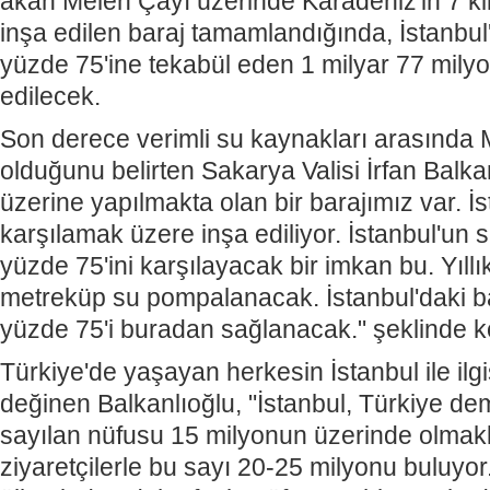
akan Melen Çayı üzerinde Karadeniz'in 7 k
inşa edilen baraj tamamlandığında, İstanbul'u
yüzde 75'ine tekabül eden 1 milyar 77 mily
edilecek.
Son derece verimli su kaynakları arasında 
olduğunu belirten Sakarya Valisi İrfan Balka
üzerine yapılmakta olan bir barajımız var. İs
karşılamak üzere inşa ediliyor. İstanbul'un s
yüzde 75'ini karşılayacak bir imkan bu. Yıllı
metreküp su pompalanacak. İstanbul'daki ba
yüzde 75'i buradan sağlanacak." şeklinde 
Türkiye'de yaşayan herkesin İstanbul ile ilgi
değinen Balkanlıoğlu, "İstanbul, Türkiye de
sayılan nüfusu 15 milyonun üzerinde olmakla
ziyaretçilerle bu sayı 20-25 milyonu buluyo