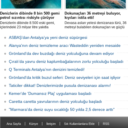
Denizlerin dibinde 8 bin 500 gemi
Dokunaçları 36 metreyi buluyor,
petrol sızıntısı riskiyle çürüyor
kıyıları istila etti!
Denizlerin dibinde 8.500 eski gemi,
Devasa aslan yelesi denizanası türü, 36
içlerindeki 23 milyar litre yakıtla
metreyi bulabilen dokunaçları ve güçlü
paslanıyor. Bilim insanları, bu
zehriyle kıyıları istila etti. Uzmanlar,
enkazlardan olası petrol sızıntılarının
akıntıların bu olağan dışı yoğunluğa
ASBAŞ’dan Antalya’ya yeni deniz süpürgesi
deniz ekosistemleri için büyük bir tehdit
neden olduğunu belirtiyor.
oluşturduğunu belirtiyor.
Alanya'nın deniz temizleme aracı Wasteddin yeniden mesaide
Grönland'da dev buzdağı deniz yolculuğuna devam ediyor
Çıralı’da yavru deniz kaplumbağalarının zorlu yolculuğu başladı
Q Terminals Antalya’nın denizini temizledi!
Grönland'da kritik buzul seferi: Deniz seviyeleri için saat işliyor
Taticiler dikkat! Denizlerimizde pusula denizanası alarmı!
Kemer'de 'Dumansız Plaj' uygulaması başladı
Caretta caretta yavrularının deniz yolculuğu başladı
"Marmara'da deniz suyu sıcaklığı 50 yılda 2,5 derece arttı"
|
|
|
|
Ana Sayfa
Künye
İletişim
Sık Kullanılanlara Ekle
RSS