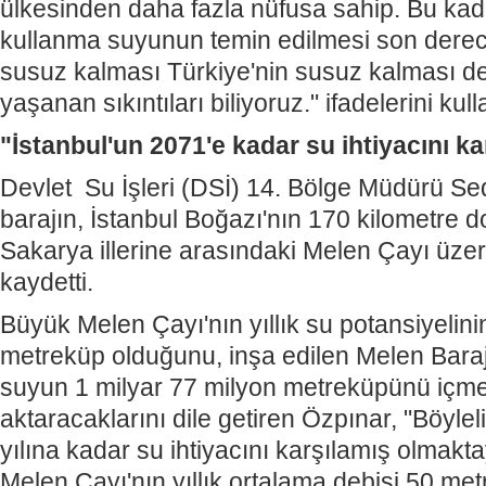
ülkesinden daha fazla nüfusa sahip. Bu ka
kullanma suyunun temin edilmesi son derece
susuz kalması Türkiye'nin susuz kalması d
yaşanan sıkıntıları biliyoruz." ifadelerini kul
"İstanbul'un 2071'e kadar su ihtiyacını k
Devlet Su İşleri (DSİ) 14. Bölge Müdürü Se
barajın, İstanbul Boğazı'nın 170 kilometre
Sakarya illerine arasındaki Melen Çayı üzeri
kaydetti.
Büyük Melen Çayı'nın yıllık su potansiyelini
metreküp olduğunu, inşa edilen Melen Barajı
suyun 1 milyar 77 milyon metreküpünü içme
aktaracaklarını dile getiren Özpınar, "Böylel
yılına kadar su ihtiyacını karşılamış olmakta
Melen Çayı'nın yıllık ortalama debisi 50 me