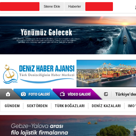
Sitene Ekle
Haberler
Günün Haberleri
Rusya, göl
Enejota ti
Denizcilik
Türkiye’den
‘14. Olymp
Taksi Botla
GÜNDEM
SEKTÖRDEN
TÜRK BOĞAZLARI
DENİZ KAZALARI
IMO 
TÜRKLİM Ba
SOCAR da M
Türkiye'nin
Dünyanın e
Hürmüz’de