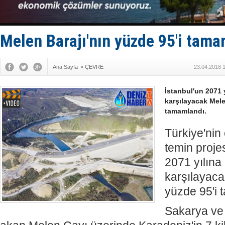
Rusya'nın g
Keşfedildi
D-Marin, A
Van’da inş
Melen Barajı'nın yüzde 95'i tama
Ana Sayfa
»
ÇEVRE
23.04.2018 
İstanbul'un 2071 y
karşılayacak Mele
tamamlandı.
Türkiye'nin
temin projes
2071 yılına 
karşılayaca
yüzde 95'i
Sakarya ve 