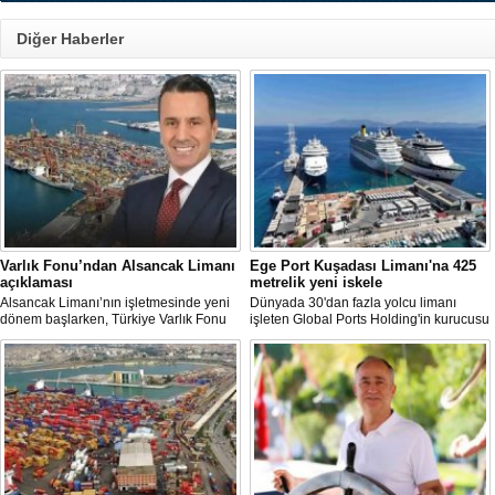
Diğer Haberler
Varlık Fonu’ndan Alsancak Limanı
Ege Port Kuşadası Limanı'na 425
açıklaması
metrelik yeni iskele
Alsancak Limanı’nın işletmesinde yeni
Dünyada 30'dan fazla yolcu limanı
dönem başlarken, Türkiye Varlık Fonu
işleten Global Ports Holding'in kurucusu
Yatırımlardan Sorumlu Genel Müdür
ve Yönetim Kurulu Başkanı Mehmet
Yardımcısı Aziz Murat Uluğ, limanda
Kutman'ın sahibi olduğu Ege Port
satış ya da imtiyaz devri yapılmadığını
Kuşadası, yeni bir yatırım hamlesine
belirterek, “Yük limanı operasyonlarını
hazırlanıyor.
yerli ve milli Alport’a teslim ettik”
açıklamasında bulundu.