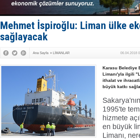
'REGAL 1' i
Gemide 5 t
Yakıt barcı
Rus İHA’la
Mehmet İspiroğlu: Liman ülke ek
Karadeniz’
sağlayacak
Ana Sayfa
»
LİMANLAR
06.04.2018 0
Karasu Belediye 
Limanı'yla ilgili 
ithalat ve ihraca
büyük katkı sağl
Sakarya'nın
1995'te teme
hizmete açı
en büyük l
Limanı, ne