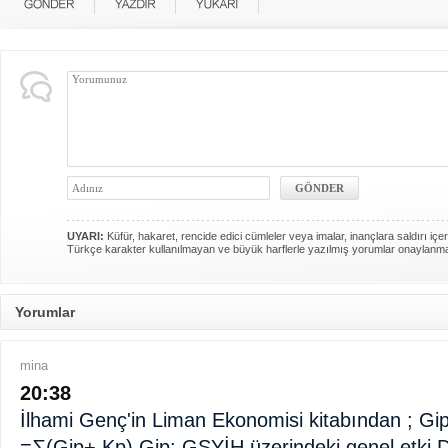
UYARI:
Küfür, hakaret, rencide edici cümleler veya imalar, inançlara saldırı içer
Türkçe karakter kullanılmayan ve büyük harflerle yazılmış yorumlar onaylanm
Yorumlar
mina
20:38
İlhami Genç'in Liman Ekonomisi kitabından ; G
=∑(Gip+ Kp) Gip: GSYİH üzerindeki genel etki 