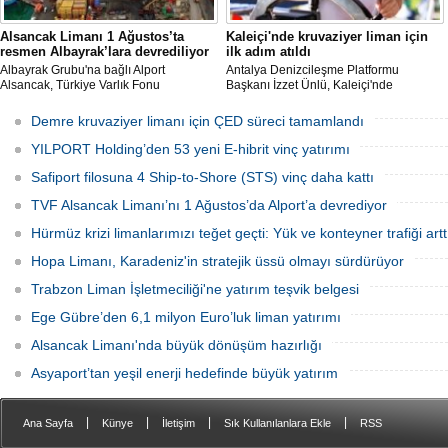
Alsancak Limanı 1 Ağustos’ta
Kaleiçi'nde kruvaziyer liman için
resmen Albayrak’lara devrediliyor
ilk adım atıldı
Albayrak Grubu'na bağlı Alport
Antalya Denizcileşme Platformu
Alsancak, Türkiye Varlık Fonu
Başkanı İzzet Ünlü, Kaleiçi'nde
mülkiyetindeki İzmir Alsancak Limanı'nın
kruvaziyer liman yapımıyla ilgili
yük limanı işletmesini 1 Ağustos 2026
Ulaştırma ve Altyapı Bakanlığı 6'ncı
Demre kruvaziyer limanı için ÇED süreci tamamlandı
itibarıyla devralacağını liman
Bölge Müdürlüğü tarafından teknik
kullanıcılarına gönderdiği resmi yazıyla
çalışma başlatıldığını açıkladı.
YILPORT Holding’den 53 yeni E-hibrit vinç yatırımı
duyurdu.
Safiport filosuna 4 Ship-to-Shore (STS) vinç daha kattı
TVF Alsancak Limanı’nı 1 Ağustos’da Alport’a devrediyor
Hürmüz krizi limanlarımızı teğet geçti: Yük ve konteyner trafiği artt
Hopa Limanı, Karadeniz'in stratejik üssü olmayı sürdürüyor
Trabzon Liman İşletmeciliği'ne yatırım teşvik belgesi
Ege Gübre’den 6,1 milyon Euro’luk liman yatırımı
Alsancak Limanı'nda büyük dönüşüm hazırlığı
Asyaport’tan yeşil enerji hedefinde büyük yatırım
|
|
|
|
Ana Sayfa
Künye
İletişim
Sık Kullanılanlara Ekle
RSS