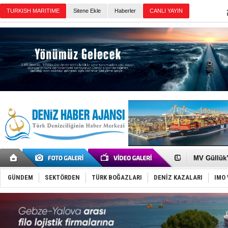
Sitene Ekle
Haberler
Günün Haberleri
Şahika Erc
Tayland'da
MV Güllük’e
Denizde ye
Füze ve İHA
GÜNDEM
SEKTÖRDEN
TÜRK BOĞAZLARI
DENİZ KAZALARI
IMO 
İran belirsi
Uzmanlar u
Gemi tasar
Makine arı
Dron saldı