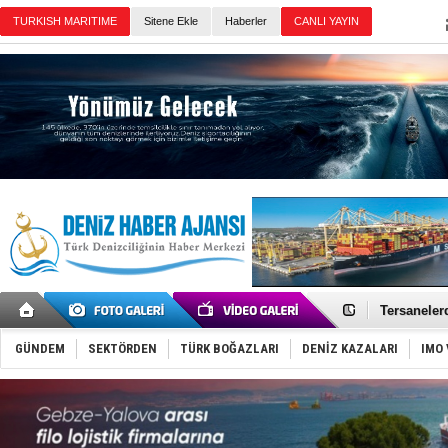
Sitene Ekle
Haberler
Günün Haberleri
“Deniz Kız
Petrol Ofis
Sığacık’ta
Tersanelerd
Hat-San Ge
Arkas, PSC
GÜNDEM
SEKTÖRDEN
TÜRK BOĞAZLARI
DENİZ KAZALARI
IMO 
Malezya Ko
Tayland'da
MV Güllük’e
Denizde ye
Füze ve İHA