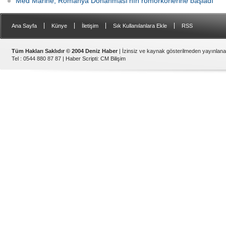
Med Marine, Romanya Donanması’nın römorkörlerine başladı
|
|
|
|
Ana Sayfa
Künye
İletişim
Sık Kullanılanlara Ekle
RSS
Tüm Hakları Saklıdır © 2004 Deniz Haber
| İzinsiz ve kaynak gösterilmeden yayınlan
Tel : 0544 880 87 87 |
Haber Scripti
:
CM Bilişim