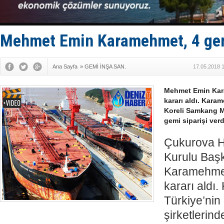
İran belirsi
Uzmanlar u
Gemi tasar
Makine arı
Mehmet Emin Karamehmet, 4 gemi
Ana Sayfa
»
GEMİ İNŞA SAN.
17.05.2018 
Mehmet Emin Kar
kararı aldı. Kara
Koreli Samkang M&
gemi siparişi verd
Çukurova H
Kurulu Baş
Karamehme
kararı aldı
Türkiye’nin 
şirketlerin