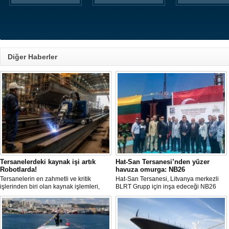
Diğer Haberler
Tersanelerdeki kaynak işi artık
Hat-San Tersanesi’nden yüzer
Robotlarda!
havuza omurga: NB26
Tersanelerin en zahmetli ve kritik
Hat-San Tersanesi, Litvanya merkezli
işlerinden biri olan kaynak işlemleri,
BLRT Grupp için inşa edeceği NB26
yeni bir teknolojiyle yeniden
inşa numaralı yüzer havuzun omurga
şekilleniyor. Mississippi eyaletindeki
yerleştirme törenini Yalova’daki
Ingalls Shipbuilding tersanesinde ilk
tersanesinde gerçekleştirdi.
kez denenecek olan bu akıllı mekanize
kaynak sistemi, büyük ölçüde el