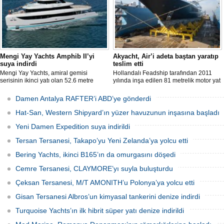
yordamıyla yapılan üretim süreçlerine
entegre edilecek.
Mengi Yay Yachts Amphib II’yi
Akyacht, Air’i adeta baştan yaratıp
suya indirdi
teslim etti
Mengi Yay Yachts, amiral gemisi
Hollandalı Feadship tarafından 2011
serisinin ikinci yatı olan 52.6 metre
yılında inşa edilen 81 metrelik motor yat
uzunluğundaki Amphib II’yi,
Air, Kocaeli merkezli Akyacht
İstanbul’daki Tuzla tersanelerinde
tersanesindeki büyük refit (yenileme)
Damen Antalya RAFTER’i ABD’ye gönderdi
başarıyla denize indirildi.
sürecini başarıyla sonlandırdı.
Hat-San, Western Shipyard’ın yüzer havuzunun inşasına başladı
Yeni Damen Expedition suya indirildi
Tersan Tersanesi, Takapo’yu Yeni Zelanda’ya yolcu etti
Bering Yachts, ikinci B165’ın da omurgasını döşedi
Cemre Tersanesi, CLAYMORE’yı suyla buluşturdu
Çeksan Tersanesi, M/T AMONITH’u Polonya’ya yolcu etti
Gisan Tersanesi Albros’un kimyasal tankerini denize indirdi
Turquoise Yachts’ın ilk hibrit süper yatı denize indirildi