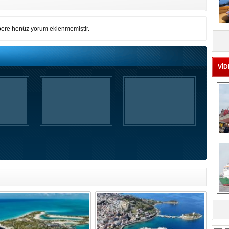
ere henüz yorum eklenmemiştir.
MS
eu
VİD
Ç
sa