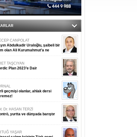
ediyor
ZARLAR
ECEP CANPOLAT
yın Abdulkadir Uraloğlu, şaibeli bir
im olan Ali Kurumahmut’a ne
nışıyorsunuz?
RET TAŞCIYAN
rdic Plan 2023’e Dair
URNAL
rli geçmişi olanlar, ahlak dersi
eremez!
t. Dr. HASAN TERZİ
ntrö, yurtta ve dünyada barıştır
RTUĞ YAŞAR