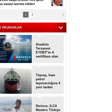
resel salgın krizinin Türk gemi
şa sanayi üzerine etkileri
1
2
pt. MESUT AZMİ GÖKSOY
lavuz kaptan kardeşlerime
hafen...
K OKUNANLAR
Anadolu
Tersanesi
EYDEP’te A
sertifikası alan
ilk tersane oldu
Tüpraş, ham
petrol
taşımacılığına 4
yeni tanker
daha ekliyor
Derince, ILCA
Masters Türkiye