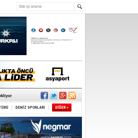
°C
sane oldu
ipliği yapacak
ekliyor
TÜRÜ
DENİZ SPORLARI
DİĞER »
nleme istiyor