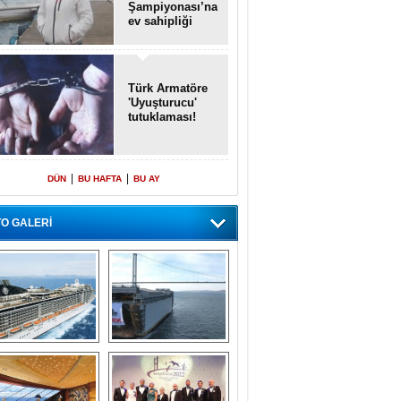
Şampiyonası’na
ev sahipliği
yapacak
Türk Armatöre
'Uyuşturucu'
tutuklaması!
|
|
DÜN
BU HAFTA
BU AY
O GALERİ
emi içinde gemi” 
Dünyada tek! 
konsepti ile MSC 
Denizaltı yüzer 
Splendida
havuzu intikal 
seyrine başladı