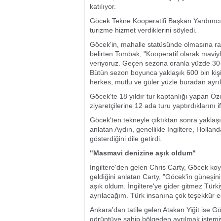
katılıyor.
Göcek Tekne Kooperatifi Başkan Yardımcıs
turizme hizmet verdiklerini söyledi.
Göcek'in, mahalle statüsünde olmasına rağ
belirten Tombak, "Kooperatif olarak maviyl
veriyoruz. Geçen sezona oranla yüzde 30-40
Bütün sezon boyunca yaklaşık 600 bin kişi 
herkes, mutlu ve güler yüzle buradan ayrıl
Göcek'te 18 yıldır tur kaptanlığı yapan 
ziyaretçilerine 12 ada turu yaptırdıklarını if
Göcek'ten tekneyle çıktıktan sonra yaklaşık
anlatan Aydın, genellikle İngiltere, Hollan
gösterdiğini dile getirdi.
"Masmavi denizine aşık oldum"
İngiltere'den gelen Chris Carty, Göcek koy
geldiğini anlatan Carty, "Göcek'in güneşin
aşık oldum. İngiltere'ye gider gitmez Türkiy
ayrılacağım. Türk insanına çok teşekkür e
Ankara'dan tatile gelen Atakan Yiğit ise G
görüntüye sahip bölgeden ayrılmak istemiy