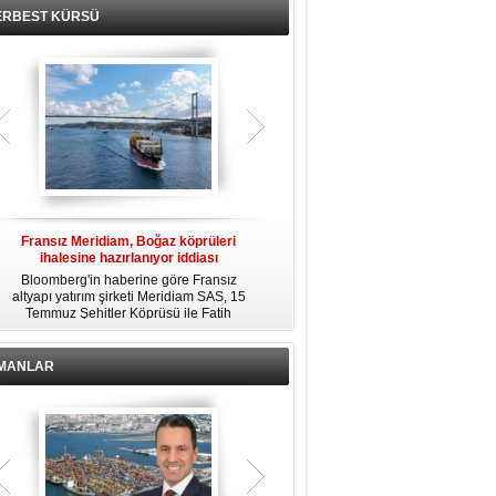
ERBEST KÜRSÜ
Fransız Meridiam, Boğaz köprüleri
Kendi yat limanına sahip en pahalı
ihalesine hazırlanıyor iddiası
özel adalar
Bloomberg'in haberine göre Fransız
Dünyanın en zengin insanlarından
altyapı yatırım şirketi Meridiam SAS, 15
bazıları için yaşam tarzının bir parçası
Temmuz Şehitler Köprüsü ile Fatih
sadece bir süper yat değil, aynı
R
Sultan Mehmet Köprüsü'nün
zamanda kendi yat limanı, helikopter
özelleştirilmesine yönelik ihaleyle
pisti ve seçkin villaları da içeren koca
ilgileniyor.
bir özel adadır.
İMANLAR