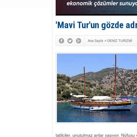
'Mavi Tur'un gözde adr
Ana Sayfa
»
DENİZ TURİZMİ
tatilciler, unutulmaz anlar yaşıyor. Nüfusu