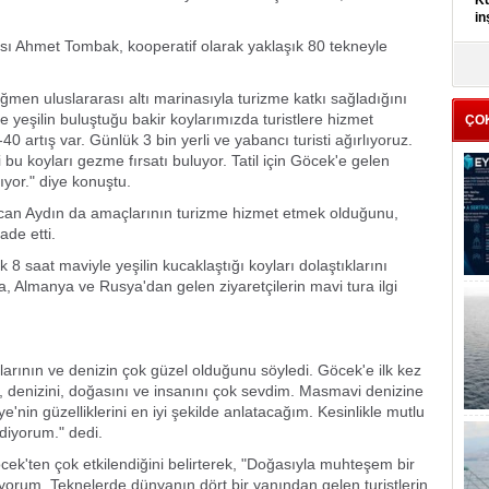
Kü
in
ı Ahmet Tombak, kooperatif olarak yaklaşık 80 tekneyle
K
Kı
men uluslararası altı marinasıyla turizme katkı sağladığını
it
e yeşilin buluştuğu bakir koylarımızda turistlere hizmet
ÇO
 artış var. Günlük 3 bin yerli ve yabancı turisti ağırlıyoruz.
bu koyları gezme fırsatı buluyor. Tatil için Göcek'e gelen
ıyor." diye konuştu.
Özcan Aydın da amaçlarının turizme hizmet etmek olduğunu,
ade etti.
 8 saat maviyle yeşilin kucaklaştığı koyları dolaştıklarını
da, Almanya ve Rusya'dan gelen ziyaretçilerin mavi tura ilgi
larının ve denizin çok güzel olduğunu söyledi. Göcek'e ilk kez
i, denizini, doğasını ve insanını çok sevdim. Masmavi denizine
e'nin güzelliklerini en iyi şekilde anlatacağım. Kesinlikle mutlu
diyorum." dedi.
öcek'ten çok etkilendiğini belirterek, "Doğasıyla muhteşem bir
orum. Teknelerde dünyanın dört bir yanından gelen turistlerin