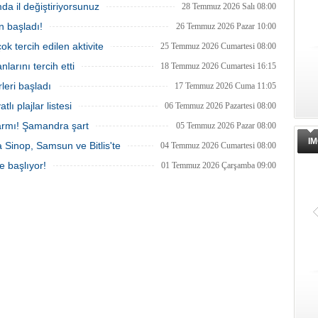
mda il değiştiriyorsunuz
niyor.
kesiminde seyrüsefer güvenliğine ilişkin
28 Temmuz 2026 Salı 08:00
uyarısının ardından değiştirildi.
n başladı!
26 Temmuz 2026 Pazar 10:00
ok tercih edilen aktivite
25 Temmuz 2026 Cumartesi 08:00
larını tercih etti
18 Temmuz 2026 Cumartesi 16:15
leri başladı
17 Temmuz 2026 Cuma 11:05
tlı plajlar listesi
06 Temmuz 2026 Pazartesi 08:00
armı! Şamandra şart
05 Temmuz 2026 Pazar 08:00
IM
ra Sinop, Samsun ve Bitlis'te
04 Temmuz 2026 Cumartesi 08:00
e başlıyor!
01 Temmuz 2026 Çarşamba 09:00