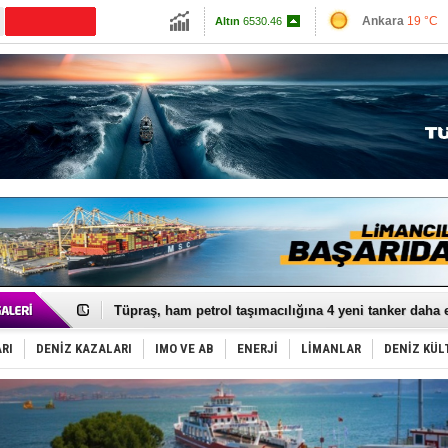
13798.82
Ankara
19 °C
Altın
6530.46
İzmir
24 °C
Dolar
47.6913
Antalya
24 °C
Euro
54.973
Muğla
20 °C
Çanakkale
23 
Anadolu Tersanesi EYDEP’te A sertifikası alan ilk ter
Derince, ILCA Masters Türkiye Şampiyonası’na ev sah
Tüpraş, ham petrol taşımacılığına 4 yeni tanker daha 
İTU AUV, Dünya’da 2. oldu!
LNG taşımacılığında maliyetler katlandı
RI
DENİZ KAZALARI
IMO VE AB
ENERJİ
LİMANLAR
DENİZ KÜL
PROYAD, yat mürettebatı için yurt dışı harcı için düze
Türkiye-Irak enerji hattında yeni dönem başlıyor
Türk Armatöre 'Uyuşturucu' tutuklaması!
Deniz turizminde yeni ‘Ceza Rejimi’!
DÖDER, 28. Dönem Yönetim Kurulu Başkanını seçti!