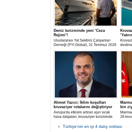
Deniz turizminde yeni ‘Ceza
Kruvaz
Rejimi’!
‘Yatır
Uluslararası Yat Sektörü Çalışanları
Kruvazi
Derneği (PYI Global), 31 Temmuz 2026
destina
tarihinde yürürlüğe giren 7590 sayılı
dolarlı
Kanun’un deniz turizmine etkilerine
dışına 
ilişkin bir değerlendirme yayımladı.
club'lar
şirketle
arasınd
Ahmet Yazıcı: İklim koşulları
Marmar
kruvaziyer rotalarını değiştiriyor
bin zi
Avrupa'da etkisini artıran aşırı sıcak
Marmari
hava dalgaları, kruvaziyer turizminde
28 kruv
rota tercihlerini değiştiriyor. Alaska,
Grande'
Norveç Fiyortları, İzlanda ve Kuzey
sefer e
Türkiye’nin en iyi 4 dalış noktası
Avrupa rotalarına ilgi artarken, deneyim
sonunda