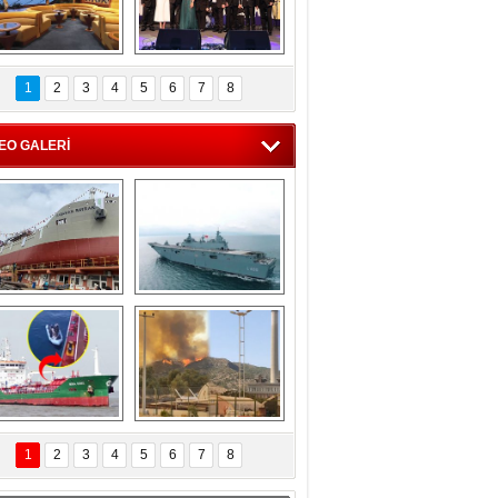
C'den 55 milyon 
5. Bosphorus Ship 
roluk turizm geliri 
Brokers Dinner, 
1
2
3
4
5
6
7
8
müjdesi
İstanbul’da yapıldı
EO GALERİ
eksan Tersanesi, 
TCG Anadolu, 
Başaran Bayrak 
tersane teknik 
tankerini suya 
seyrini tamamladı
indirdi
Göçmenlerin 
Milas’taki yangın 
imdadına Türk 
yeniden termik 
1
2
3
4
5
6
7
8
hipli MINA DENIZ 
santrallere doğru 
yetişti
ilerliyor