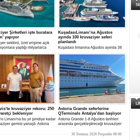
S
iyer Şirketleri işte buralara
KuşadasıLimanı’na Ağustos
ım’ yapıyor
ayında 100 kruvaziyer seferi
planlandı
yer sektörü, özel erişime açık
syonlara yaptığı milyarlarca
Kuşadası limanına Ağustos ayında 38
k yatırımlarla tatil deneyimini gemi
farklı kruvaziyer gemisi 100 kez
taşıyor. Özel adalar, beach
uğrayacak. En yoğun günün 28 Ağustos
, su parkları ve lüks villalar artık
olduğu açıklandı.
rin en stratejik gelir kaynakları
a yer alıyor.
L
is'te kruvaziyer rekoru: 250
Astoria Grande seferlerine
yaretçi bekleniyor
QTerminals Antalya’dan başlıyor
s Limanı'na bu yıl şimdiye kadar
Astoria Grande 1-8 Ağustos tarihleri
aziyer gemisi yanaştı. Astoria
arasında gerçekleştireceği kruvaziyer
nin Ağustos'tan itibaren 10 yeni
seferine QTerminals Antalya’dan
klemesiyle birlikte sezon
başlayacak. Şirket rotayı Rus denizcilik
30 Temmuz 2026 Perşembe 08:00
 250 bin ziyaretçiye ulaşılması
makamlarının Doğu Karadeniz'in doğu