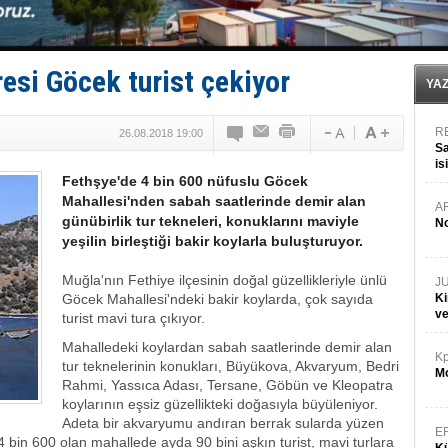
Fairline, Türkiye’de ‘SoleMarin’i seçti
Baltık Denizi'nde tarih yazıldı!
Runit kubbesi okyanusun derinliklerinde halkı tehdit 
Limana dadandılar, 10 tekneyi soydular!
esi Göcek turist çekiyor
Türk Loydu’na Süveyş tonaj yetkisi
YA
R
26.08.2018 19:00
Sa
is
Fethşye'de 4 bin 600 nüfuslu Göcek
da
Mahallesi'nden sabah saatlerinde demir alan
A
günübirlik tur tekneleri, konuklarını maviyle
No
yeşilin birleştiği bakir koylarla buluşturuyor.
Muğla'nın Fethiye ilçesinin doğal güzellikleriyle ünlü
J
Göcek Mahallesi'ndeki bakir koylarda, çok sayıda
Ki
v
turist mavi tura çıkıyor.
Mahalledeki koylardan sabah saatlerinde demir alan
Kp
tur teknelerinin konukları, Büyükova, Akvaryum, Bedri
Mo
Rahmi, Yassıca Adası, Tersane, Göbün ve Kleopatra
koylarının eşsiz güzellikteki doğasıyla büyüleniyor.
Adeta bir akvaryumu andıran berrak sularda yüzen
E
 4 bin 600 olan mahallede ayda 90 bini aşkın turist, mavi turlara