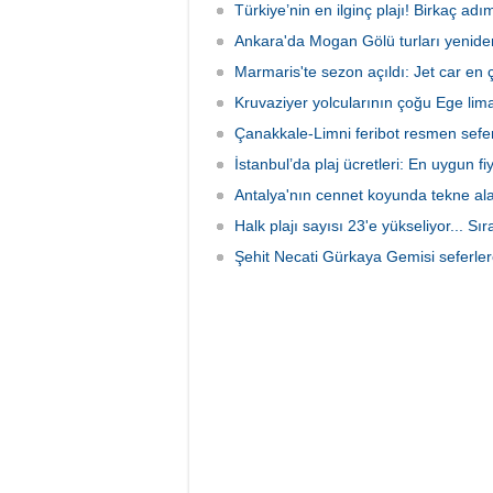
odaklı seyahat anlayışı sektörün yeni
Türkiye’nin en ilginç plajı! Birkaç adı
hedefle
büyüme alanı olarak öne çıkıyor.
Ankara'da Mogan Gölü turları yenide
Marmaris'te sezon açıldı: Jet car en ç
Kruvaziyer yolcularının çoğu Ege liman
Çanakkale-Limni feribot resmen sefer
İstanbul’da plaj ücretleri: En uygun fiya
Antalya'nın cennet koyunda tekne al
Halk plajı sayısı 23'e yükseliyor... Sı
Şehit Necati Gürkaya Gemisi seferler