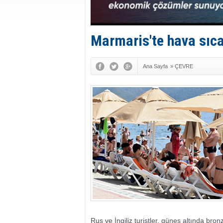
Marmaris'te hava sıcak
Ana Sayfa
»
ÇEVRE
Rus ve İngiliz turistler, güneş altında bro