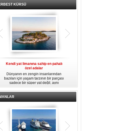
ERBEST KÜRSÜ
Kendi yat limanına sahip en pahalı
Tarihi deniz feneri 995 bin dolara
İ
özel adalar
satılıyor
Dünyanın en zengin insanlarından
Virginia'daki tarihi Middle Ground
15
bazıları için yaşam tarzının bir parçası
Deniz Feneri, 995 bin dolara satılıyor.
sadece bir süper yat değil, aynı
Restorasyon sürecinde kendi enerjisini
zamanda kendi yat limanı, helikopter
üretebilen bir yaşam alanına
pisti ve seçkin villaları da içeren koca
dönüştürüldü.
bir özel adadır.
İMANLAR