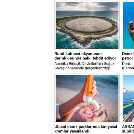
Runit kubbesi okyanusun
Denizl
derinliklerinde halkı tehdit ediyor
petrol
Amerika Birleşik Devletleri'nin Soğuk
Denizle
Savaş döneminde gerçekleştirdiği
içlerind
nükleer testlerin ardından kalan
paslanı
radyoaktif atıkların üzerini kapatan Runit
enkazla
Kubbesi, çevresel riskler ve deniz
deniz e
seviyesindeki yükselmeler nedeniyle
oluştur
tartışma konusu olmaya devam ediyor.
Ulusal deniz parklarında kimyasal
ASBAŞ
kremler yasaklandı
süpür