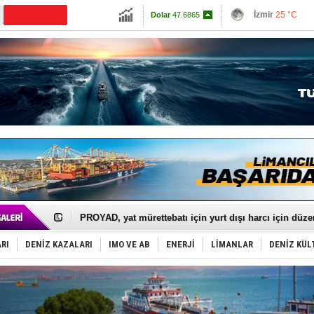
Antalya
23 °C
Euro
54.9695
Muğla
23 °C
Çanakkale
22 
Anadolu Tersanesi EYDEP’te A sertifikası alan ilk ter
R
Derince, ILCA Masters Türkiye Şampiyonası’na ev sah
Sa
is
Tüpraş, ham petrol taşımacılığına 4 yeni tanker daha 
da
İTU AUV, Dünya’da 2. oldu!
LNG taşımacılığında maliyetler katlandı
A
PROYAD, yat mürettebatı için yurt dışı harcı için düze
No
Türkiye-Irak enerji hattında yeni dönem başlıyor
Türk Armatöre 'Uyuşturucu' tutuklaması!
Deniz turizminde yeni ‘Ceza Rejimi’!
RI
DENİZ KAZALARI
IMO VE AB
ENERJİ
LİMANLAR
DENİZ KÜL
J
DÖDER, 28. Dönem Yönetim Kurulu Başkanını seçti!
Ki
Fairline, Türkiye’de ‘SoleMarin’i seçti
v
Baltık Denizi'nde tarih yazıldı!
Runit kubbesi okyanusun derinliklerinde halkı tehdit 
Kp
Limana dadandılar, 10 tekneyi soydular!
Mo