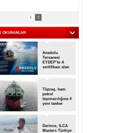
1
2
K OKUNANLAR
Anadolu
Tersanesi
EYDEP’te A
sertifikası alan
ilk tersane oldu
Tüpraş, ham
petrol
taşımacılığına 4
yeni tanker
daha ekliyor
Derince, ILCA
Masters Türkiye