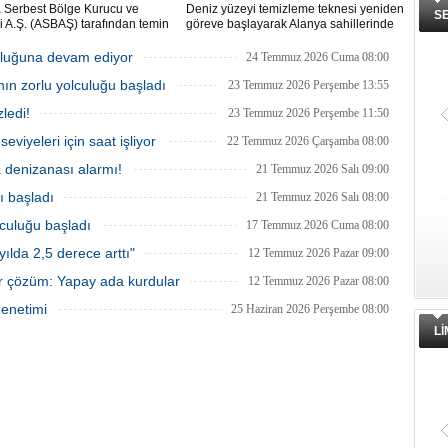
a Serbest Bölge Kurucu ve
Deniz yüzeyi temizleme teknesi yeniden
S
isi A.Ş. (ASBAŞ) tarafından temin
göreve başlayarak Alanya sahillerinde
deniz süpürgesi (çöpkapar), kıyı
deniz yüzeyindeki atıkları toplamaya
n temizliği çalışmalarında aktif
başladı.
uluğuna devam ediyor
24 Temmuz 2026 Cuma 08:00
kullanılmaya başlandı.
nın zorlu yolculuğu başladı
23 Temmuz 2026 Perşembe 13:55
ledi!
23 Temmuz 2026 Perşembe 11:50
eviyeleri için saat işliyor
22 Temmuz 2026 Çarşamba 08:00
a denizanası alarmı!
21 Temmuz 2026 Salı 09:00
ı başladı
21 Temmuz 2026 Salı 08:00
Fransız Meridiam, Boğaz köprüleri
lculuğu başladı
17 Temmuz 2026 Cuma 08:00
ihalesine hazırlanıyor iddiası
ılda 2,5 derece arttı"
12 Temmuz 2026 Pazar 09:00
Bloomberg'in haberine göre Fransız
altyapı yatırım şirketi Meridiam SAS, 
ir çözüm: Yapay ada kurdular
12 Temmuz 2026 Pazar 08:00
Temmuz Şehitler Köprüsü ile Fatih
Sultan Mehmet Köprüsü'nün
denetimi
25 Haziran 2026 Perşembe 08:00
özelleştirilmesine yönelik ihaleyle
ilgileniyor.
L