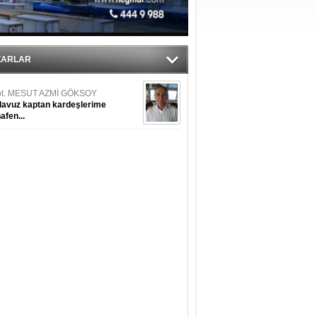
RTUĞ YAŞAR
resel salgın krizinin Türk gemi
ZARLAR
şa sanayi üzerine etkileri
pt. MESUT AZMİ GÖKSOY
lavuz kaptan kardeşlerime
hafen...