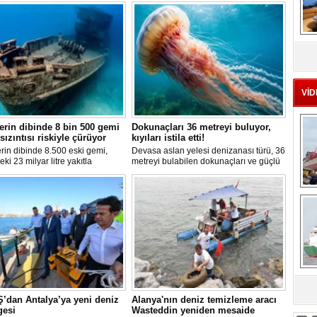
MS
eu
VİD
erin dibinde 8 bin 500 gemi
Dokunaçları 36 metreyi buluyor,
 sızıntısı riskiyle çürüyor
kıyıları istila etti!
rin dibinde 8.500 eski gemi,
Devasa aslan yelesi denizanası türü, 36
eki 23 milyar litre yakıtla
metreyi bulabilen dokunaçları ve güçlü
yor. Bilim insanları, bu
zehriyle kıyıları istila etti. Uzmanlar,
rdan olası petrol sızıntılarının
akıntıların bu olağan dışı yoğunluğa
Ç
kosistemleri için büyük bir tehdit
neden olduğunu belirtiyor.
duğunu belirtiyor.
sa
’dan Antalya’ya yeni deniz
Alanya'nın deniz temizleme aracı
gesi
Wasteddin yeniden mesaide