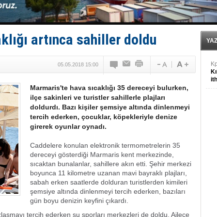
Türk Loydu’na Süveyş tonaj yetkisi
E
lığı artınca sahiller doldu
Kü
YA
in
K
05.05.2018 15:00
Kı
it
Marmaris'te hava sıcaklığı 35 dereceyi bulurken,
ilçe sakinleri ve turistler sahillerle plajları
doldurdı. Bazı kişiler şemsiye altında dinlenmeyi
tercih ederken, çocuklar, köpekleriyle denize
girerek oyunlar oynadı.
Caddelere konulan elektronik termometrelerin 35
dereceyi gösterdiği Marmaris kent merkezinde,
sıcaktan bunalanlar, sahillere akın etti. Şehir merkezi
boyunca 11 kilometre uzanan mavi bayraklı plajları,
sabah erken saatlerde dolduran turistlerden kimileri
şemsiye altında dinlenmeyi tercih ederken, bazıları
gün boyu denizin keyfini çıkardı.
nzlaşmayı tercih ederken su sporları merkezleri de doldu. Ailece