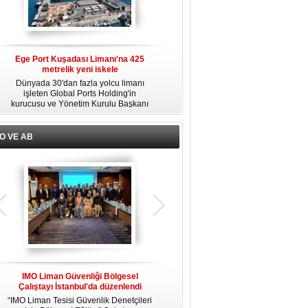
Ege Port Kuşadası Limanı'na 425
Alsancak Limanı’nda Alport dönemi
metrelik yeni iskele
başladı
ni
Dünyada 30'dan fazla yolcu limanı
Türkiye Varlık Fonu mülkiyetindeki
u
işleten Global Ports Holding'in
TCDD İzmir Limanı’nın yük limanı
kurucusu ve Yönetim Kurulu Başkanı
faaliyetleri, Albayrak Grubu’nun
Mehmet Kutman'ın sahibi olduğu Ege
uluslararası liman işletmeciliği markası
ı
Port Kuşadası, yeni bir yatırım
Alport bünyesinde kurulan Alport
ı
hamlesine hazırlanıyor.
Alsancak Liman İşletmeciliği AŞ’ye
l
O VE AB
devredildi.
n
IMO Liman Güvenliği Bölgesel
IMO MEPC 81. dönem toplantısında
I
Çalıştayı İstanbul'da düzenlendi
yeni kararlar alındı
“IMO Liman Tesisi Güvenlik Denetçileri
Uluslararası Denizcilik Örgütü (IMO)