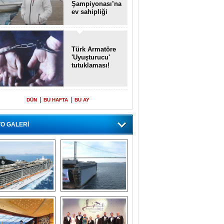
Şampiyonası’na
ev sahipliği
yapacak
Türk Armatöre
'Uyuşturucu'
tutuklaması!
|
|
DÜN
BU HAFTA
BU AY
O GALERİ
emi içinde gemi” 
Dünyada tek! 
konsepti ile MSC 
Denizaltı yüzer 
Splendida
havuzu intikal 
seyrine başladı