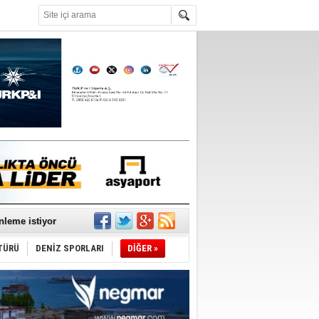
°C
sane oldu
ECEP CANPOLAT
ipliği yapacak
yın Abdulkadir Uraloğlu, şaibeli bir
im olan Ali Kurumahmut’a ne
ekliyor
nışıyorsunuz?
RET TAŞCIYAN
nleme istiyor
rdic Plan 2023’e Dair
TÜRÜ
DENİZ SPORLARI
DİĞER »
URNAL
rli geçmişi olanlar, ahlak dersi
eremez!
ediyor
t. Dr. HASAN TERZİ
ntrö, yurtta ve dünyada barıştır