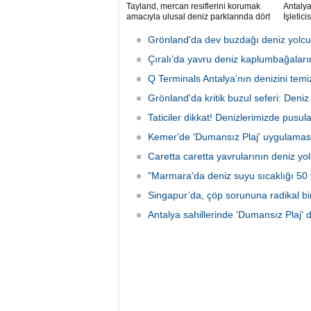
Tayland, mercan resiflerini korumak
Antaly
amacıyla ulusal deniz parklarında dört
İşletic
belirli kimyasal maddeyi içeren güneş
edilen 
kremlerinin kullanımını resmen
ve lima
Grönland'da dev buzdağı deniz yolc
yasakladı.
olarak 
Çıralı’da yavru deniz kaplumbağaları
Q Terminals Antalya’nın denizini temiz
Grönland'da kritik buzul seferi: Deniz s
Taticiler dikkat! Denizlerimizde pusul
Kemer'de 'Dumansız Plaj' uygulamas
Caretta caretta yavrularının deniz yo
"Marmara'da deniz suyu sıcaklığı 50 y
Singapur’da, çöp sorununa radikal b
Antalya sahillerinde 'Dumansız Plaj' 