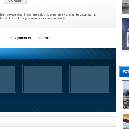
ler veya imalar, inançlara saldırı içeren, imla kuralları ile yazılmamış,
harflerle yazılmış yorumlar onaylanmamaktadır.
ere henüz yorum eklenmemiştir.
FOT
“G