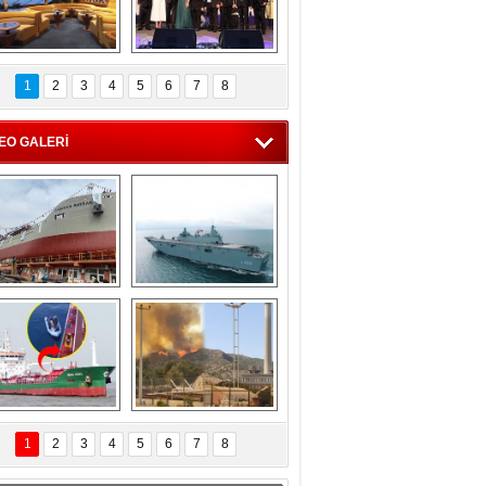
C'den 55 milyon 
5. Bosphorus Ship 
roluk turizm geliri 
Brokers Dinner, 
1
2
3
4
5
6
7
8
müjdesi
İstanbul’da yapıldı
EO GALERİ
eksan Tersanesi, 
TCG Anadolu, 
Başaran Bayrak 
tersane teknik 
tankerini suya 
seyrini tamamladı
indirdi
Göçmenlerin 
Milas’taki yangın 
imdadına Türk 
yeniden termik 
1
2
3
4
5
6
7
8
hipli MINA DENIZ 
santrallere doğru 
yetişti
ilerliyor