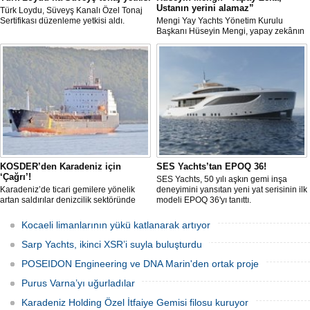
Ustanın yerini alamaz”
Türk Loydu, Süveyş Kanalı Özel Tonaj
Sertifikası düzenleme yetkisi aldı.
Mengi Yay Yachts Yönetim Kurulu
Başkanı Hüseyin Mengi, yapay zekânın
yat üretimindeki kullanım sınırını, kişiye
özel üretim sürecini, mega yat
tanımındaki değişimi ve hibrit tahrik
sistemlerinin ekonomisini CNN Türk'te
yayınlanan Özel Sektör programında
anlattı.
KOSDER’den Karadeniz için
SES Yachts’tan EPOQ 36!
‘Çağrı’!
SES Yachts, 50 yılı aşkın gemi inşa
Karadeniz’de ticari gemilere yönelik
deneyimini yansıtan yeni yat serisinin ilk
artan saldırılar denizcilik sektöründe
modeli EPOQ 36'yı tanıttı.
güvenlik endişelerini artırırken, Koster
Armatörleri ve İşletmecileri Derneği
Kocaeli limanlarının yükü katlanarak artıyor
(KOSDER), kamu otoritelerine güvenli
deniz koridorlarının oluşturulması
Sarp Yachts, ikinci XSR’i suyla buluşturdu
çağrısında bulundu.
POSEIDON Engineering ve DNA Marin'den ortak proje
Purus Varna’yı uğurladılar
Karadeniz Holding Özel İtfaiye Gemisi filosu kuruyor