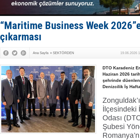
Kruvaziyer 
SES Yacht
Kargıcak K
Denizlerin 
“Maritime Business Week 2026”e
İstanbul: 
çıkarması
Ana Sayfa
»
SEKTÖRDEN
19.06.2026 1
DTO Karadeniz Er
Haziran 2026 tar
şehrinde düenlen
Denizcilik İş Haft
Zonguldak’ı
İlçesindeki
Odası (DTO
Şubesi Yöne
Romanya’nı