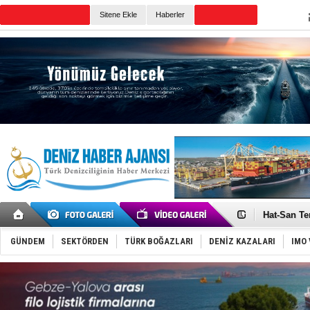
Sitene Ekle
Haberler
Günün Haberleri
Türk Loydu
Hüseyin Me
Hat-San Te
Med Marine
KOSDER’den
GÜNDEM
SEKTÖRDEN
TÜRK BOĞAZLARI
DENİZ KAZALARI
IMO 
Kalyoncu’da
Tekne, su a
Bacasında 
Dışişleri B
Depo ve tek