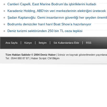
Cantieri Capelli, East Marine Bodrum’da işbirliklerini kutladı
Karadeniz Holding, ABD’nin veri merkezlerinin elektriğini üretecek
Şadan Kaptanoğlu: Gemi insanlarının güvenliği her şeyden öneml
Bodrumlu denizciler harıl harıl Boat Show’a hazırlanıyor
Deniz turizmi sektöründen 250 bin TL ceza tepkisi
|
|
|
|
Ana Sayfa
Künye
İletişim
Sık Kullanılanlara Ekle
RSS
Tüm Hakları Saklıdır © 2004 Deniz Haber
| İzinsiz ve kaynak gösterilmeden yayınlan
Tel : 0544 880 87 87 |
Haber Scripti
:
CM Bilişim