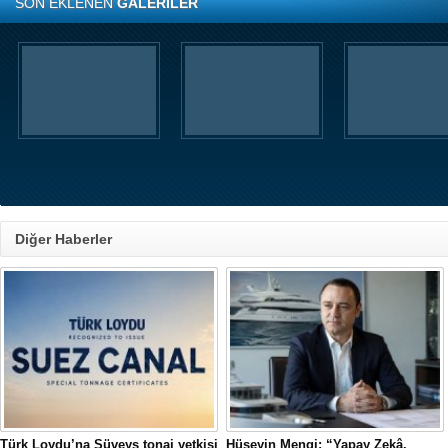
SON EKLENEN
GALERİLER
Diğer Haberler
Türk Loydu’na Süveyş tonaj yetkisi
Hüseyin Mengi: “Yapay Zekâ,