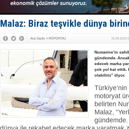
Enejota ti
Denizcilik
Türkiye’den
‘14. Olymp
Malaz: Biraz teşvikle dünya birin
Taksi Botla
Ana Sayfa
»
RÖPORTAJ
16.04.2013 
Numarine’in sahib
gündemde. Ancak 
edecek marka yara
çok yol kat ettik.
olabiliriz” diyor.
Türkiye’nin
motoryat ür
belirten Nu
Malaz, “Yerl
gündemde. 
dünya ile rekabet edecek marka yaratmak zo