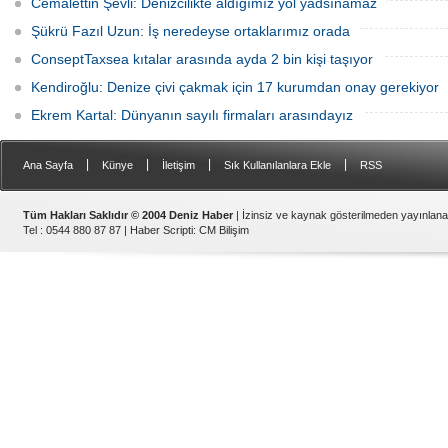
Cemalettin Şevli: Denizcilikte aldığımız yol yadsınamaz
Şükrü Fazıl Uzun: İş neredeyse ortaklarımız orada
ConseptTaxsea kıtalar arasında ayda 2 bin kişi taşıyor
Kendiroğlu: Denize çivi çakmak için 17 kurumdan onay gerekiyor
Ekrem Kartal: Dünyanın sayılı firmaları arasındayız
|
|
|
|
Ana Sayfa
Künye
İletişim
Sık Kullanılanlara Ekle
RSS
Tüm Hakları Saklıdır © 2004 Deniz Haber
| İzinsiz ve kaynak gösterilmeden yayınlan
Tel : 0544 880 87 87 |
Haber Scripti
:
CM Bilişim