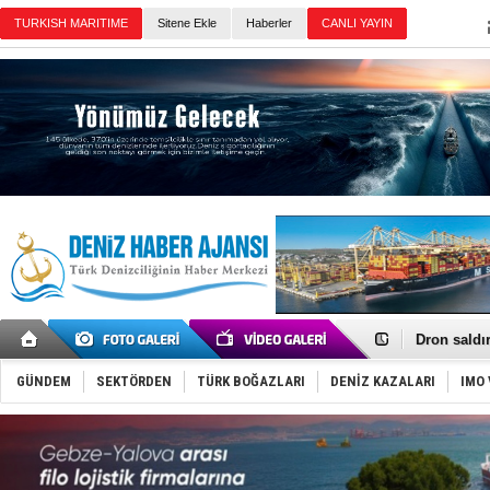
TURKISH MARITIME
Sitene Ekle
Haberler
CANLI YAYIN
Günün Haberleri
Gemi tasar
Makine arı
Dron saldı
'REGAL 1' i
Gemide 5 t
GÜNDEM
SEKTÖRDEN
TÜRK BOĞAZLARI
DENİZ KAZALARI
IMO 
Yakıt barcı
Rus İHA’la
Karadeniz’
Tatil hesab
Rusya, göl