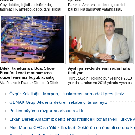
Cey Holding lojistik sektöründe;
Bartın’ın Amasra ilçesinde geçimini
taşımacılık, antrepo, depo, tahıl siloları,
balıkçılıkla sağlayan vatandaşlar,
kombine taşımacılık, ulus lararası liman
sezonun kötü başlamasından şikayet
işletmeciliği, güneş enerjisi üretimi ve
etti.
çevre hizmetlerinde büyük yatırımlar
yaparak hizmet sektöründe öncülüğünü
sürdürüyor.
Dilek Karaduman: Boat Show
Ayships sektörde emin adımlarla
Fuarı’nı kendi marinamızda
ilerliyor
düzenlememiz büyük avantaj
Turgut Aydın Holding bünyesinde 2010
Via Fuarcılık Fuarlar Direktörü Dilek
yılında kurulan ve 2015 yılında Ayships
Karaduman, sektörde aynı tarihe denk
ismi ilave edilen Aydın Deniz
gelen Anadolu ve Avrupa tarafında iki
işletmeciliği A.Ş, kısa sürede sektörde
Özgür Kalelioğlu: Marport, Uluslararası arenadaki prestijimiz
fuar olmasının biraz sıkıntı olduğunu
adından sıkça söz ettirmeye başladı.
ancak avantajlı oldukları konunun fuarı
GEMAK Grup: Akdeniz`deki en rekabetçi tersaneyiz
kendi marinalarında yapmaları
olduğunu söyledi.
Petkim büyüme rüzgarını arkasına aldı
Erkan Dereli: Amacımız deniz endüstrisindeki potansiyeli Türkiye
Med Marine CFO’su Yıldız Bozkurt: Sektörün en önemli sorunu k