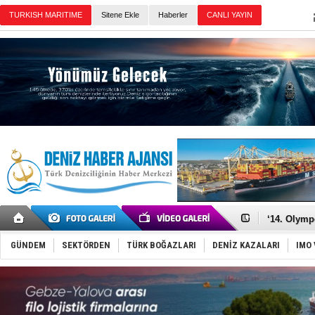
TURKISH MARITIME
Sitene Ekle
Haberler
CANLI YAYIN
Günün Haberleri
Denizcilik
Türkiye’den
‘14. Olymp
Taksi Botla
TÜRKLİM Ba
GÜNDEM
SEKTÖRDEN
TÜRK BOĞAZLARI
DENİZ KAZALARI
IMO 
SOCAR da M
Türkiye'nin
Dünyanın e
Hürmüz’de
Rusya'nın g