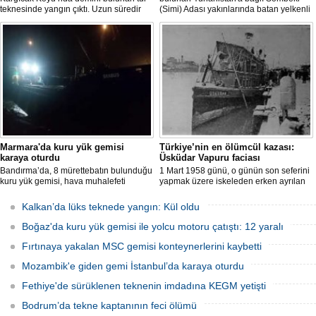
teknesinde yangın çıktı. Uzun süredir
(Simi) Adası yakınlarında batan yelkenli
kullanılmadığı belirtilen ve içerisinde
teknedeki 9 kişiden 8'i sağ olarak
kimsenin bulunmadığı tekne, itfaiyenin
kurtarılırken, kaybolan 1 kişi için deniz
karadan müdahale edememesi
ve havadan geniş çaplı arama kurtarma
nedeniyle tamamen yanarak
çalışması başlatıldı.
kullanılamaz hale geldi.
Marmara'da kuru yük gemisi
Türkiye’nin en ölümcül kazası:
karaya oturdu
Üsküdar Vapuru faciası
Bandırma’da, 8 mürettebatın bulunduğu
1 Mart 1958 günü, o günün son seferini
kuru yük gemisi, hava muhalefeti
yapmak üzere iskeleden erken ayrılan
nedeniyle karaya oturdu. Gemiyi
Üsküdar Vapuru bir daha geri
kurtarma çalışmaları sürüyor.
dönemedi.
Kalkan’da lüks teknede yangın: Kül oldu
Boğaz'da kuru yük gemisi ile yolcu motoru çatıştı: 12 yaralı
Fırtınaya yakalan MSC gemisi konteynerlerini kaybetti
Mozambik'e giden gemi İstanbul’da karaya oturdu
Fethiye'de sürüklenen teknenin imdadına KEGM yetişti
Bodrum’da tekne kaptanının feci ölümü