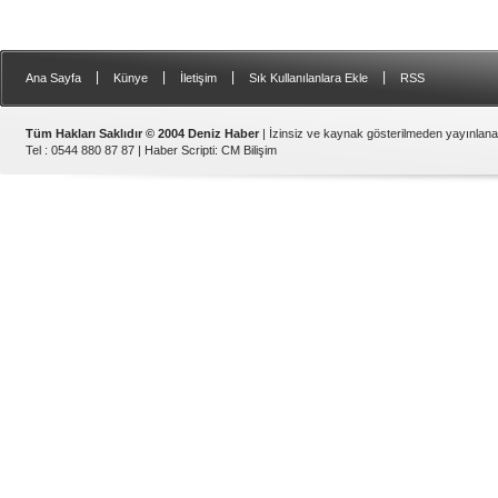
|
|
|
|
Ana Sayfa
Künye
İletişim
Sık Kullanılanlara Ekle
RSS
Tüm Hakları Saklıdır © 2004 Deniz Haber
| İzinsiz ve kaynak gösterilmeden yayınlan
Tel : 0544 880 87 87 |
Haber Scripti
:
CM Bilişim