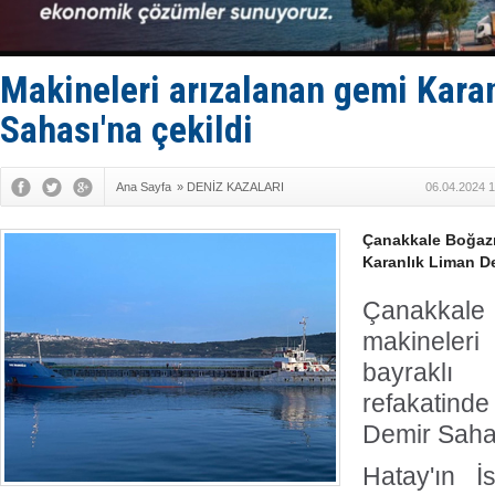
Keşfedildi
D-Marin, A
Van’da inş
ASEAN ilk 
Makineleri arızalanan gemi Kara
TAYK - Eke
Sahası'na çekildi
Ana Sayfa
»
DENİZ KAZALARI
06.04.2024 1
Çanakkale Boğazı
Karanlık Liman De
Çanakka
makineler
bayraklı
refakatin
Demir Sahas
Hatay'ın İ