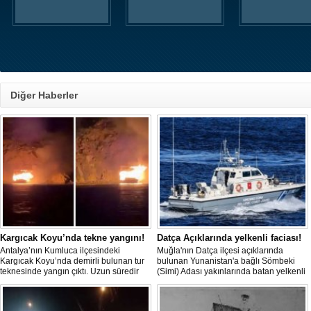
Diğer Haberler
Kargıcak Koyu’nda tekne yangını!
Datça Açıklarında yelkenli faciası!
Antalya’nın Kumluca ilçesindeki
Muğla'nın Datça ilçesi açıklarında
Kargıcak Koyu’nda demirli bulunan tur
bulunan Yunanistan'a bağlı Sömbeki
teknesinde yangın çıktı. Uzun süredir
(Simi) Adası yakınlarında batan yelkenli
kullanılmadığı belirtilen ve içerisinde
teknedeki 9 kişiden 8'i sağ olarak
kimsenin bulunmadığı tekne, itfaiyenin
kurtarılırken, kaybolan 1 kişi için deniz
karadan müdahale edememesi
ve havadan geniş çaplı arama kurtarma