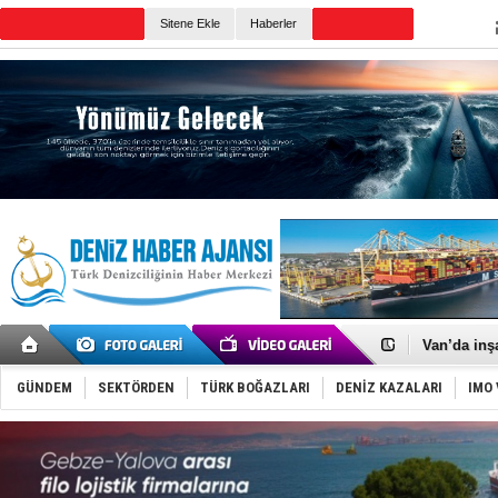
TURKISH MARITIME
Sitene Ekle
Haberler
CANLI YAYIN
Günün Haberleri
Keşfedildi
D-Marin, A
Van’da inş
ASEAN ilk 
TAYK - Eke
GÜNDEM
SEKTÖRDEN
TÜRK BOĞAZLARI
DENİZ KAZALARI
IMO 
İstanbul v
TEKNOFEST 
Tersane işç
İngiliz akt
FESCO, Kar