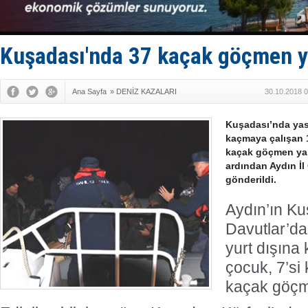
DESE, BIMC
GİMBİRDER 
35 milyon T
İnsansız c
Kuşadası'nda 37 kaçak göçmen y
Yüzyıl son
Ana Sayfa
»
DENİZ KAZALARI
30.10.2018 0
Kuşadası’nda yasa
kaçmaya çalışan 1
kaçak göçmen yak
ardından Aydın İ
gönderildi.
Aydın’ın Ku
Davutlar’da
yurt dışına
çocuk, 7’si
kaçak göçm