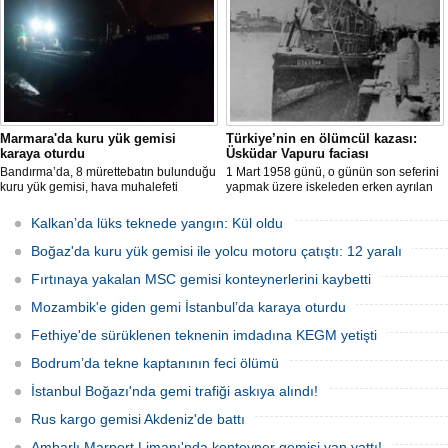
nedeniyle tamamen yanarak
çalışması başlatıldı.
kullanılamaz hale geldi.
Marmara'da kuru yük gemisi
Türkiye’nin en ölümcül kazası:
karaya oturdu
Üsküdar Vapuru faciası
Bandırma’da, 8 mürettebatın bulunduğu
1 Mart 1958 günü, o günün son seferini
kuru yük gemisi, hava muhalefeti
yapmak üzere iskeleden erken ayrılan
nedeniyle karaya oturdu. Gemiyi
Üsküdar Vapuru bir daha geri
kurtarma çalışmaları sürüyor.
dönemedi.
Kalkan’da lüks teknede yangın: Kül oldu
Boğaz'da kuru yük gemisi ile yolcu motoru çatıştı: 12 yaralı
Fırtınaya yakalan MSC gemisi konteynerlerini kaybetti
Mozambik'e giden gemi İstanbul’da karaya oturdu
Fethiye'de sürüklenen teknenin imdadına KEGM yetişti
Bodrum’da tekne kaptanının feci ölümü
İstanbul Boğazı'nda gemi trafiği askıya alındı!
Rus kargo gemisi Akdeniz'de battı
Ambarlı Marport Limanı'nda konteyner gemisi yan yattı!