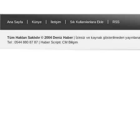
|
|
|
|
Ana Sayfa
Künye
İletişim
Sık Kullanılanlara Ekle
RSS
Tüm Hakları Saklıdır © 2004 Deniz Haber
| İzinsiz ve kaynak gösterilmeden yayınlan
Tel : 0544 880 87 87 |
Haber Scripti
:
CM Bilişim