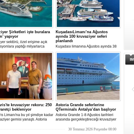
iyer Şirketleri işte buralara
KuşadasıLimanı’na Ağustos
ım’ yapıyor
ayında 100 kruvaziyer seferi
planlandı
yer sektörü, özel erişime açık
syonlara yaptığı milyarlarca
Kuşadası limanına Ağustos ayında 38
k yatırımlarla tatil deneyimini gemi
farklı kruvaziyer gemisi 100 kez
taşıyor. Özel adalar, beach
uğrayacak. En yoğun günün 28 Ağustos
IM
, su parkları ve lüks villalar artık
olduğu açıklandı.
rin en stratejik gelir kaynakları
a yer alıyor.
is'te kruvaziyer rekoru: 250
Astoria Grande seferlerine
yaretçi bekleniyor
QTerminals Antalya’dan başlıyor
s Limanı'na bu yıl şimdiye kadar
Astoria Grande 1-8 Ağustos tarihleri
aziyer gemisi yanaştı. Astoria
arasında gerçekleştireceği kruvaziyer
nin Ağustos'tan itibaren 10 yeni
seferine QTerminals Antalya’dan
klemesiyle birlikte sezon
başlayacak. Şirket rotayı Rus denizcilik
30 Temmuz 2026 Perşembe 08:00
 250 bin ziyaretçiye ulaşılması
makamlarının Doğu Karadeniz'in doğu