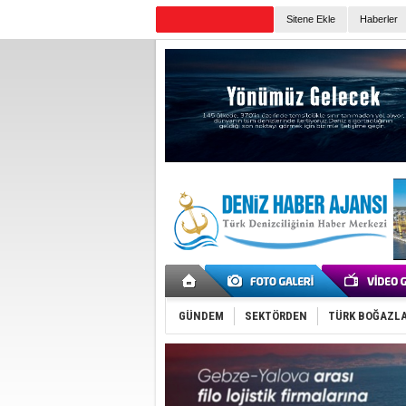
TURKISH MARITIME
Sitene Ekle
Haberler
Günün Haberleri
GÜNDEM
SEKTÖRDEN
TÜRK BOĞAZLA