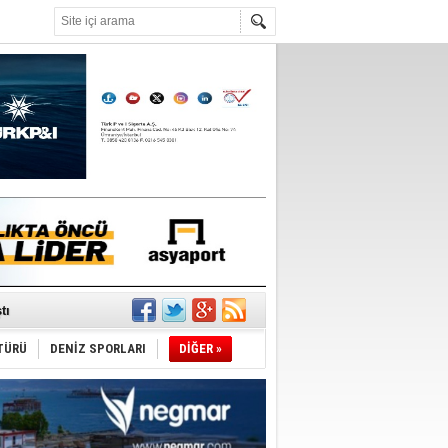
°C
du
tı
TÜRÜ
DENİZ SPORLARI
DİĞER »
sane oldu
ipliği yapacak
ekliyor