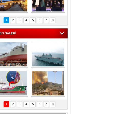
C'den 55 milyon 
5. Bosphorus Ship 
roluk turizm geliri 
Brokers Dinner, 
1
2
3
4
5
6
7
8
müjdesi
İstanbul’da yapıldı
EO GALERİ
eksan Tersanesi, 
TCG Anadolu, 
Başaran Bayrak 
tersane teknik 
tankerini suya 
seyrini tamamladı
indirdi
Göçmenlerin 
Milas’taki yangın 
imdadına Türk 
yeniden termik 
1
2
3
4
5
6
7
8
hipli MINA DENIZ 
santrallere doğru 
yetişti
ilerliyor