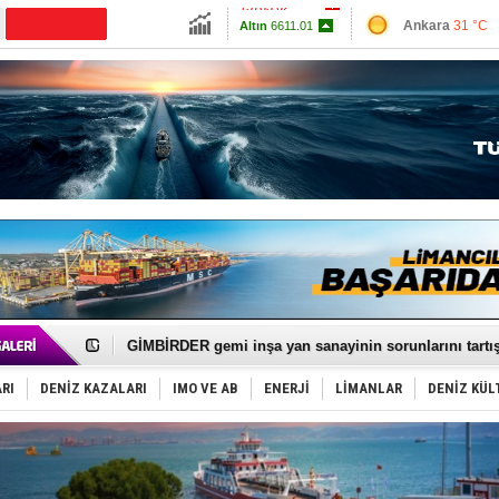
13783.02
Ankara
31 °C
CANLI YAYIN
Altın
6611.01
İzmir
32 °C
Dolar
47.7008
Antalya
32 °C
Euro
55.0407
Muğla
33 °C
Çanakkale
28 
FESCO, Karadeniz'de yeni sevkiyat taleplerini durdur
DESE, BIMCO’ya katıldı
GİMBİRDER gemi inşa yan sanayinin sorunlarını tartış
35 milyon TL'lik tekne projesinde karar çıktı
İnsansız cankurtaran ihalesini BlueForge kazandı
RI
DENİZ KAZALARI
IMO VE AB
ENERJİ
LİMANLAR
DENİZ KÜL
Yüzyıl sonra ilk kez dünyaya açılan gizemli ada!
Anadolu Tersanesi EYDEP’te A sertifikası alan ilk ter
Derince, ILCA Masters Türkiye Şampiyonası’na ev sah
Tüpraş, ham petrol taşımacılığına 4 yeni tanker daha 
İTU AUV, Dünya’da 2. oldu!