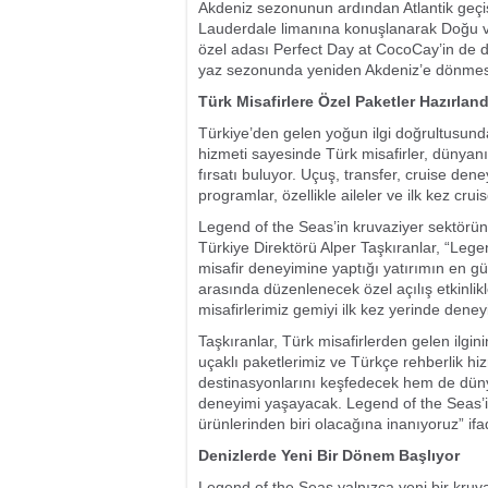
Akdeniz sezonunun ardından Atlantik geçiş
Lauderdale limanına konuşlanarak Doğu ve
özel adası Perfect Day at CocoCay’in de 
yaz sezonunda yeniden Akdeniz’e dönmesi
Türk Misafirlere Özel Paketler Hazırland
Türkiye’den gelen yoğun ilgi doğrultusunda
hizmeti sayesinde Türk misafirler, dünyan
fırsatı buluyor. Uçuş, transfer, cruise den
programlar, özellikle aileler ve ilk kez crui
Legend of the Seas’in kruvaziyer sektöründ
Türkiye Direktörü Alper Taşkıranlar, “Lege
misafir deneyimine yaptığı yatırımın en gü
arasında düzenlenecek özel açılış etkinlikl
misafirlerimiz gemiyi ilk kez yerinde deney
Taşkıranlar, Türk misafirlerden gelen ilgin
uçaklı paketlerimiz ve Türkçe rehberlik hi
destinasyonlarını keşfedecek hem de dünya
deneyimi yaşayacak. Legend of the Seas’in
ürünlerinden biri olacağına inanıyoruz” ifad
Denizlerde Yeni Bir Dönem Başlıyor
Legend of the Seas yalnızca yeni bir kruvaz