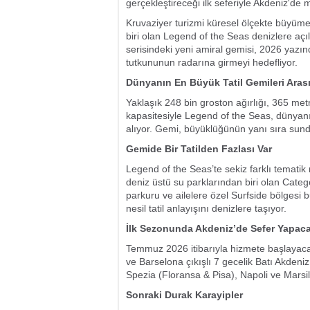
gerçekleştireceği ilk seferiyle Akdeniz'de m
Kruvaziyer turizmi küresel ölçekte büyüm
biri olan Legend of the Seas denizlere açı
serisindeki yeni amiral gemisi, 2026 yazı
tutkununun radarına girmeyi hedefliyor.
Dünyanın En Büyük Tatil Gemileri Aras
Yaklaşık 248 bin groston ağırlığı, 365 met
kapasitesiyle Legend of the Seas, dünyanı
alıyor. Gemi, büyüklüğünün yanı sıra sun
Gemide Bir Tatilden Fazlası Var
Legend of the Seas’te sekiz farklı temati
deniz üstü su parklarından biri olan Ca
parkuru ve ailelere özel Surfside bölgesi
nesil tatil anlayışını denizlere taşıyor.
İlk Sezonunda Akdeniz’de Sefer Yapac
Temmuz 2026 itibarıyla hizmete başlayaca
ve Barselona çıkışlı 7 gecelik Batı Akden
Spezia (Floransa & Pisa), Napoli ve Marsil
Sonraki Durak Karayipler