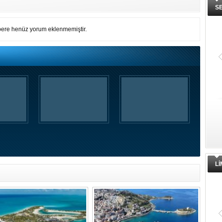
S
ere henüz yorum eklenmemiştir.
L