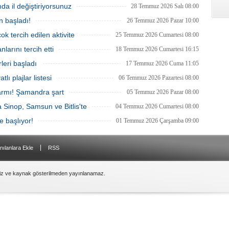
mda il değiştiriyorsunuz
niyor.
kesiminde seyrüsefer güvenliğine ilişkin
28 Temmuz 2026 Salı 08:00
uyarısının ardından değiştirildi.
n başladı!
26 Temmuz 2026 Pazar 10:00
ok tercih edilen aktivite
25 Temmuz 2026 Cumartesi 08:00
larını tercih etti
18 Temmuz 2026 Cumartesi 16:15
leri başladı
17 Temmuz 2026 Cuma 11:05
tlı plajlar listesi
06 Temmuz 2026 Pazartesi 08:00
armı! Şamandra şart
05 Temmuz 2026 Pazar 08:00
ra Sinop, Samsun ve Bitlis'te
04 Temmuz 2026 Cumartesi 08:00
e başlıyor!
01 Temmuz 2026 Çarşamba 09:00
|
nılanlara Ekle
RSS
siz ve kaynak gösterilmeden yayınlanamaz.