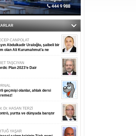
nleme istiyor
ZARLAR
ECEP CANPOLAT
yın Abdulkadir Uraloğlu, şaibeli bir
im olan Ali Kurumahmut’a ne
nışıyorsunuz?
RET TAŞCIYAN
rdic Plan 2023’e Dair
URNAL
rli geçmişi olanlar, ahlak dersi
eremez!
t. Dr. HASAN TERZİ
ntrö, yurtta ve dünyada barıştır
RTUĞ YAŞAR