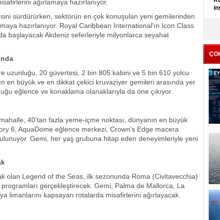
Kü
isafirlerini ağırlamaya hazırlanıyor.
in
esini sürdürürken, sektörün en çok konuşulan yeni gemilerinden
lmaya hazırlanıyor. Royal Caribbean International'ın Icon Class
K
nda başlayacak Akdeniz seferleriyle milyonlarca seyahat
Kı
it
ÇO
ında
re uzunluğu, 20 güvertesi, 2 bin 805 kabini ve 5 bin 610 yolcu
n en büyük ve en dikkat çekici kruvaziyer gemileri arasında yer
duğu eğlence ve konaklama olanaklarıyla da öne çıkıyor.
k mahalle, 40’tan fazla yeme-içme noktası, dünyanın en büyük
tegory 6, AquaDome eğlence merkezi, Crown’s Edge macera
 bulunuyor. Gemi, her yaş grubuna hitap eden deneyimleriyle yeni
ak
k olan Legend of the Seas, ilk sezonunda Roma (Civitavecchia)
iz programları gerçekleştirecek. Gemi; Palma de Mallorca, La
ya limanlarını kapsayan rotalarda misafirlerini ağırlayacak.