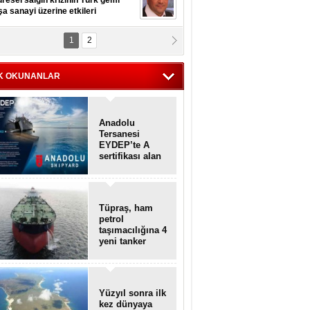
resel salgın krizinin Türk gemi
şa sanayi üzerine etkileri
1
2
pt. MESUT AZMİ GÖKSOY
lavuz kaptan kardeşlerime
hafen...
K OKUNANLAR
Anadolu
Tersanesi
EYDEP’te A
sertifikası alan
ilk tersane oldu
Tüpraş, ham
petrol
taşımacılığına 4
yeni tanker
daha ekliyor
Yüzyıl sonra ilk
kez dünyaya