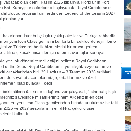
i yapacak olan gemi, Kasım 2026 itibarıyla Florida’nın Fort
 Batı Karayipler seferlerine başlayacak. Royal Caribbean’ın
dahil olduğu programların ardından Legend of the Seas’in 2027
 planlanıyor.
ı
 hazırlanan İstanbul çıkışlı uçaklı paketler ve Türkçe rehberlik
ın en yeni Icon Class gemisini konforlu bir şekilde deneyimleme
eyimi ve Türkçe rehberlik hizmetlerini bir araya getiren
se tatiline çıkacak misafirler için önemli avantajlar sunuyor.
e yeni bir dönemi temsil ettiğini belirten Royal Caribbean
nd of the Seas, Royal Caribbean’ın yenilikçilik vizyonunun ve
çlü örneklerinden biri. 29 Haziran – 3 Temmuz 2026 tarihleri
FOT
erinde seyahat acentelerimiz, iş ortaklarımız ve özel
imleme fırsatı bulacak.” dedi
in beklentilerin üzerinde olduğunu vurgulayarak, “İstanbul çıkışlı
zmetimiz sayesinde misafirlerimiz hem Akdeniz’in en özel
nın en yeni Icon Class gemilerinden birinde unutulmaz bir tatil
 2026 ve 2027 sezonlarının en dikkat çekici cruise
elerini kullandı.
“G
iyer gemisi değil, Royal Caribbean’ın aile tatiline yönelik