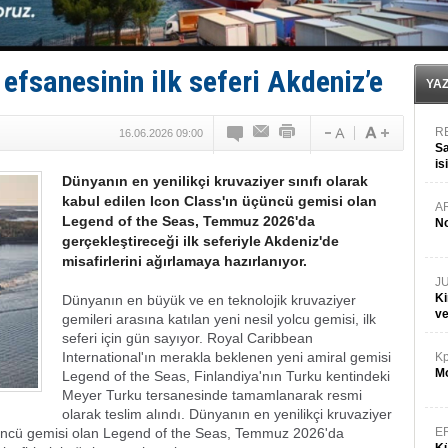
LNG taşımacılığında maliyetler katlandı
PROYAD, yat mürettebatı için yurt dışı harcı için düze
Türkiye-Irak enerji hattında yeni dönem başlıyor
Türk Armatöre 'Uyuşturucu' tutuklaması!
efsanesinin ilk seferi Akdeniz’e
Deniz turizminde yeni ‘Ceza Rejimi’!
YA
R
16.06.2026 09:00
Sa
is
Dünyanın en yenilikçi kruvaziyer sınıfı olarak
da
kabul edilen Icon Class'ın üçüncü gemisi olan
A
Legend of the Seas, Temmuz 2026'da
No
gerçekleştireceği ilk seferiyle Akdeniz'de
misafirlerini ağırlamaya hazırlanıyor.
J
Ki
Dünyanın en büyük ve en teknolojik kruvaziyer
v
gemileri arasına katılan yeni nesil yolcu gemisi, ilk
seferi için gün sayıyor. Royal Caribbean
International'ın merakla beklenen yeni amiral gemisi
Kp
Mo
Legend of the Seas, Finlandiya'nın Turku kentindeki
Meyer Turku tersanesinde tamamlanarak resmi
olarak teslim alındı. Dünyanın en yenilikçi kruvaziyer
 üçüncü gemisi olan Legend of the Seas, Temmuz 2026'da
E