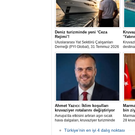
Deniz turizminde yeni ‘Ceza
Kruvaz
Rejimi’!
‘Yatır
Uluslararası Yat Sektörü Çalışanları
Kruvazi
Derneği (PYI Global), 31 Temmuz 2026
destina
tarihinde yürürlüğe giren 7590 sayılı
dolarlı
Kanun’un deniz turizmine etkilerine
dışına 
ilişkin bir değerlendirme yayımladı.
club'lar
şirketle
arasınd
Ahmet Yazıcı: İklim koşulları
Marmar
kruvaziyer rotalarını değiştiriyor
bin zi
Avrupa'da etkisini artıran aşırı sıcak
Marmari
hava dalgaları, kruvaziyer turizminde
28 kruv
rota tercihlerini değiştiriyor. Alaska,
Grande'
Norveç Fiyortları, İzlanda ve Kuzey
sefer e
Türkiye’nin en iyi 4 dalış noktası
Avrupa rotalarına ilgi artarken, deneyim
sonunda