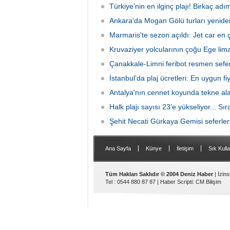
odaklı seyahat anlayışı sektörün yeni
Türkiye’nin en ilginç plajı! Birkaç adı
hedefle
büyüme alanı olarak öne çıkıyor.
Ankara'da Mogan Gölü turları yenide
Marmaris'te sezon açıldı: Jet car en ç
Kruvaziyer yolcularının çoğu Ege liman
Çanakkale-Limni feribot resmen sefer
İstanbul’da plaj ücretleri: En uygun fiya
Antalya'nın cennet koyunda tekne al
Halk plajı sayısı 23'e yükseliyor... Sı
Şehit Necati Gürkaya Gemisi seferler
|
|
|
Ana Sayfa
Künye
İletişim
Sık Kulla
Tüm Hakları Saklıdır © 2004 Deniz Haber
| İzin
Tel : 0544 880 87 87 |
Haber Scripti
:
CM Bilişim