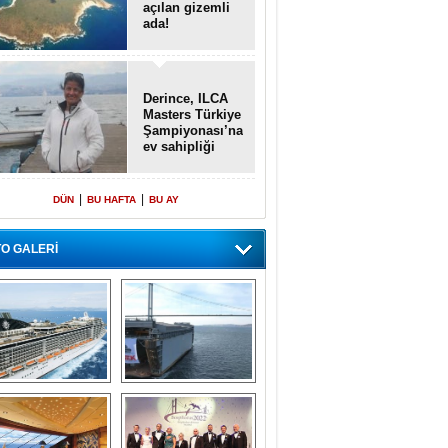
açılan gizemli
ada!
Derince, ILCA
Masters Türkiye
Şampiyonası’na
ev sahipliği
yapacak
|
|
DÜN
BU HAFTA
BU AY
O GALERİ
emi içinde gemi” 
Dünyada tek! 
konsepti ile MSC 
Denizaltı yüzer 
Splendida
havuzu intikal 
seyrine başladı