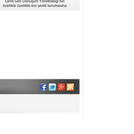
Gemi Geri Dönüşüm Yönetmeliği’nin
için Bölgesel Eğitim” Çalıştayı
özellikle özellikle kıyı şeridi korumasına
İstanbul'da düzenlendi.
ilişkin hükümlere uymadığı için AB
listesinden çıkarıldı.