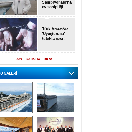
Şampiyonası’na
ev sahipliği
yapacak
Türk Armatöre
'Uyuşturucu'
tutuklaması!
|
|
DÜN
BU HAFTA
BU AY
O GALERİ
emi içinde gemi” 
Dünyada tek! 
konsepti ile MSC 
Denizaltı yüzer 
Splendida
havuzu intikal 
seyrine başladı