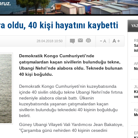
Fairline, Türkiye’de ‘SoleMarin’i seçti
Baltık Denizi'nde tarih yazıldı!
Runit kubbesi okyanusun derinliklerinde halkı tehdit 
Limana dadandılar, 10 tekneyi soydular!
 oldu, 40 kişi hayatını kaybetti
Türk Loydu’na Süveyş tonaj yetkisi
YA
R
28.04.2018 10:50
Sa
is
Demokratik Kongo Cumhuriyeti’nde
da
çatışmalardan kaçan sivillerin bulunduğu tekne,
A
Ubangi Nehri’nde alabora oldu. Teknede bulunan
No
40 kişi boğuldu.
Demokratk Kongo Cumhuriyeti’nin kuzeybatısında
J
içinde 40 sivilin olduğu tekne Ubangi Nehri’nde fırtına
Ki
v
nedeniyle alabora olarak battı. Ülkenin
kuzeybatısında yaşanan çatışmalardan kaçan
sivillerin bulunduğu teknedeki 40 kişinin boğulduğu
Kp
Mo
belirti.
Güney Ubangi Vilayeti Vali Yardımcısı Jean Bakatoye,
"Çarşamba günü nehirden 40 kişinin cesedini
E