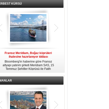
ERBEST KÜRSÜ
Fransız Meridiam, Boğaz köprüleri
Kendi yat limanına sahip en pahalı
ihalesine hazırlanıyor iddiası
özel adalar
Bloomberg'in haberine göre Fransız
Dünyanın en zengin insanlarından
altyapı yatırım şirketi Meridiam SAS, 15
bazıları için yaşam tarzının bir parçası
Temmuz Şehitler Köprüsü ile Fatih
sadece bir süper yat değil, aynı
R
Sultan Mehmet Köprüsü'nün
zamanda kendi yat limanı, helikopter
özelleştirilmesine yönelik ihaleyle
pisti ve seçkin villaları da içeren koca
ilgileniyor.
bir özel adadır.
İMANLAR