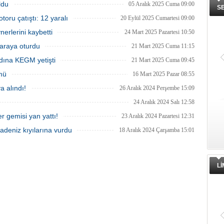
di.
sızıntısı oluştu. Petrol sızıntısına
ldu
05 Aralık 2025 Cuma 09:00
S
müdahale edildiği bildirildi.
oru çatıştı: 12 yaralı
20 Eylül 2025 Cumartesi 09:00
erlerini kaybetti
24 Mart 2025 Pazartesi 10:50
araya oturdu
21 Mart 2025 Cuma 11:15
dına KEGM yetişti
21 Mart 2025 Cuma 09:45
mü
16 Mart 2025 Pazar 08:55
a alındı!
26 Aralık 2024 Perşembe 15:09
24 Aralık 2024 Salı 12:58
 gemisi yan yattı!
23 Aralık 2024 Pazartesi 12:31
adeniz kıyılarına vurdu
18 Aralık 2024 Çarşamba 15:01
L