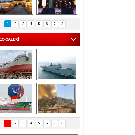
C'den 55 milyon 
5. Bosphorus Ship 
roluk turizm geliri 
Brokers Dinner, 
1
2
3
4
5
6
7
8
müjdesi
İstanbul’da yapıldı
EO GALERİ
eksan Tersanesi, 
TCG Anadolu, 
Başaran Bayrak 
tersane teknik 
tankerini suya 
seyrini tamamladı
indirdi
Göçmenlerin 
Milas’taki yangın 
imdadına Türk 
yeniden termik 
1
2
3
4
5
6
7
8
hipli MINA DENIZ 
santrallere doğru 
yetişti
ilerliyor