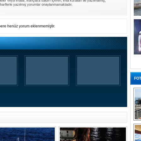
ler veya imalar, inançlara saldırı içeren, imla kuralları ile yazılmamış,
harflerle yazılmış yorumlar onaylanmamaktadır.
ere henüz yorum eklenmemiştir.
FOT
“G