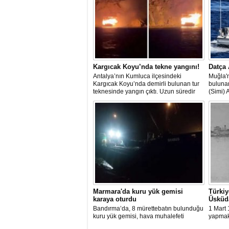
Kargıcak Koyu’nda tekne yangını!
Datça 
Antalya’nın Kumluca ilçesindeki
Muğla'n
Kargıcak Koyu’nda demirli bulunan tur
buluna
teknesinde yangın çıktı. Uzun süredir
(Simi) 
kullanılmadığı belirtilen ve içerisinde
teknede
kimsenin bulunmadığı tekne, itfaiyenin
kurtarı
karadan müdahale edememesi
ve hav
nedeniyle tamamen yanarak
çalışma
kullanılamaz hale geldi.
Marmara'da kuru yük gemisi
Türkiy
karaya oturdu
Üsküda
Bandırma’da, 8 mürettebatın bulunduğu
1 Mart 
kuru yük gemisi, hava muhalefeti
yapmak
nedeniyle karaya oturdu. Gemiyi
Üsküdar