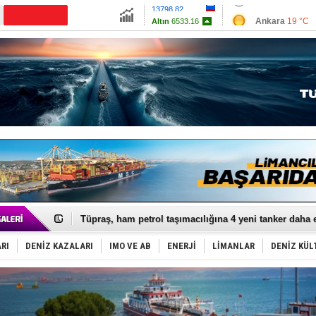
13798.82
Ankara
19 °C
Altın
6533.16
İzmir
24 °C
Dolar
47.6892
Antalya
24 °C
Euro
54.9825
Muğla
20 °C
Çanakkale
23 
Anadolu Tersanesi EYDEP’te A sertifikası alan ilk ter
Derince, ILCA Masters Türkiye Şampiyonası’na ev sah
Tüpraş, ham petrol taşımacılığına 4 yeni tanker daha 
İTU AUV, Dünya’da 2. oldu!
LNG taşımacılığında maliyetler katlandı
RI
DENİZ KAZALARI
IMO VE AB
ENERJİ
LİMANLAR
DENİZ KÜL
PROYAD, yat mürettebatı için yurt dışı harcı için düze
Türkiye-Irak enerji hattında yeni dönem başlıyor
Türk Armatöre 'Uyuşturucu' tutuklaması!
Deniz turizminde yeni ‘Ceza Rejimi’!
DÖDER, 28. Dönem Yönetim Kurulu Başkanını seçti!