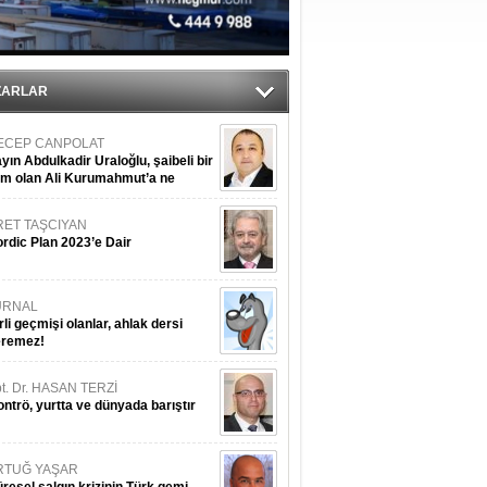
ediyor
ZARLAR
ECEP CANPOLAT
yın Abdulkadir Uraloğlu, şaibeli bir
im olan Ali Kurumahmut’a ne
nışıyorsunuz?
RET TAŞCIYAN
rdic Plan 2023’e Dair
URNAL
rli geçmişi olanlar, ahlak dersi
eremez!
t. Dr. HASAN TERZİ
ntrö, yurtta ve dünyada barıştır
RTUĞ YAŞAR