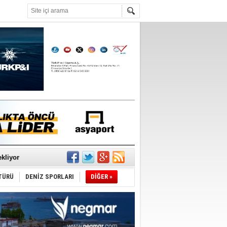
°C
sane oldu
ipliği yapacak
ekliyor
TÜRÜ
DENİZ SPORLARI
DİĞER »
nleme istiyor