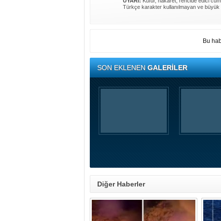
UYARI:
Küfür, hakaret, rencide edici cümle
Türkçe karakter kullanılmayan ve büyük 
Bu hab
SON EKLENEN
GALERİLER
Diğer Haberler