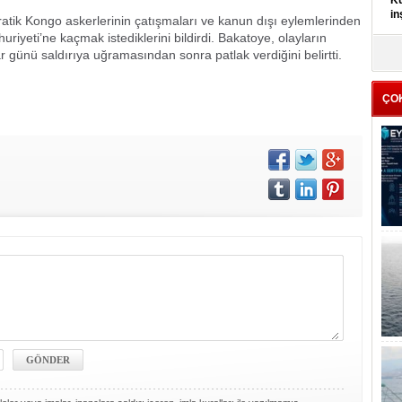
Kü
in
ratik Kongo askerlerinin çatışmaları ve kanun dışı eylemlerinden
yeti’ne kaçmak istediklerini bildirdi. Bakatoye, olayların
K
 günü saldırıya uğramasından sonra patlak verdiğini belirtti.
Kı
it
ÇO