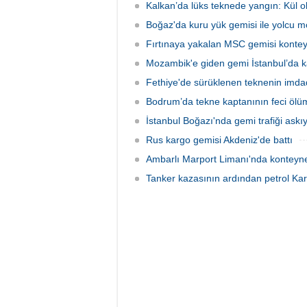
kurtarma çalışmaları sürüyor.
döneme
Kalkan’da lüks teknede yangın: Kül o
Boğaz'da kuru yük gemisi ile yolcu mot
Fırtınaya yakalan MSC gemisi konteyn
Mozambik'e giden gemi İstanbul’da k
Fethiye'de sürüklenen teknenin imda
Bodrum’da tekne kaptanının feci ölü
İstanbul Boğazı'nda gemi trafiği askıy
Rus kargo gemisi Akdeniz'de battı
Ambarlı Marport Limanı'nda konteyner
Tanker kazasının ardından petrol Kar