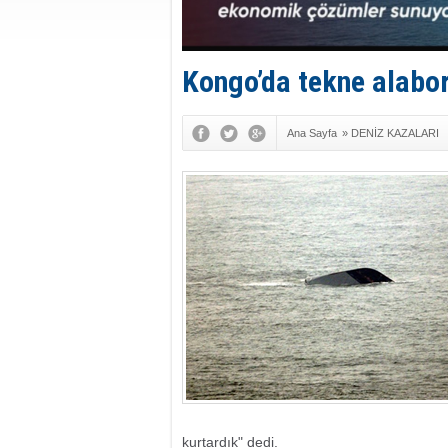
Kongo’da tekne alabora
Ana Sayfa
»
DENİZ KAZALARI
kurtardık" dedi.