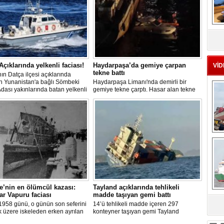
MS
eu
Açıklarında yelkenli faciası!
Haydarpaşa’da gemiye çarpan
VİD
tekne battı
ın Datça ilçesi açıklarında
n Yunanistan'a bağlı Sömbeki
Haydarpaşa Limanı'nda demirli bir
Adası yakınlarında batan yelkenli
gemiye tekne çarptı. Hasar alan tekne
ki 9 kişiden 8'i sağ olarak
kısa süre içerisinde su alıp batarken,
lırken, kaybolan 1 kişi için deniz
teknedeki 5 kişi kurtarıldı.
adan geniş çaplı arama kurtarma
sı başlatıldı.
Ç
e’nin en ölümcül kazası:
Tayland açıklarında tehlikeli
r Vapuru faciası
madde taşıyan gemi battı
1958 günü, o günün son seferini
14’ü tehlikeli madde içeren 297
sa
 üzere iskeleden erken ayrılan
konteyner taşıyan gemi Tayland
 Vapuru bir daha geri
açıklarında battı. Denizde büyük petrol