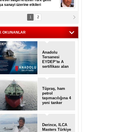
resel salgın krizinin Türk gemi
şa sanayi üzerine etkileri
1
2
pt. MESUT AZMİ GÖKSOY
lavuz kaptan kardeşlerime
hafen...
K OKUNANLAR
Anadolu
Tersanesi
EYDEP’te A
sertifikası alan
ilk tersane oldu
Tüpraş, ham
petrol
taşımacılığına 4
yeni tanker
daha ekliyor
Derince, ILCA
Masters Türkiye