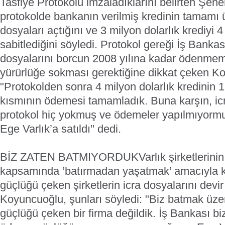
Tasfiye Protokolü imzaladıklarını belirten Şen
protokolde bankanın verilmiş kredinin tamamı 
dosyaları açtığını ve 3 milyon dolarlık krediyi 
sabitlediğini söyledi. Protokol gereği İş Bankası
dosyalarını borcun 2008 yılına kadar ödenm
yürürlüğe sokması gerektiğine dikkat çeken K
"Protokolden sonra 4 milyon dolarlık kredinin 1
kısmının ödemesi tamamladık. Buna karşın, icr
protokol hiç yokmuş ve ödemeler yapılmıyormu
Ege Varlık’a satıldı" dedi.
BİZ ZATEN BATMIYORDUK
Varlık şirketlerini
kapsamında ’batırmadan yaşatmak’ amacıyla 
güçlüğü çeken şirketlerin icra dosyalarını devir
Koyuncuoğlu, şunları söyledi: "Biz batmak üz
güçlüğü çeken bir firma değildik. İş Bankası bi