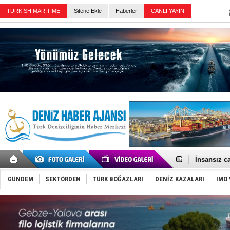
TURKISH MARITIME
Sitene Ekle
Haberler
CANLI YAYIN
Günün Haberleri
GİMBİRDER 
35 milyon T
İnsansız c
Yüzyıl son
Anadolu Te
GÜNDEM
SEKTÖRDEN
TÜRK BOĞAZLARI
DENİZ KAZALARI
IMO 
Derince, I
Tüpraş, ha
İTU AUV, D
LNG taşıma
PROYAD, yat