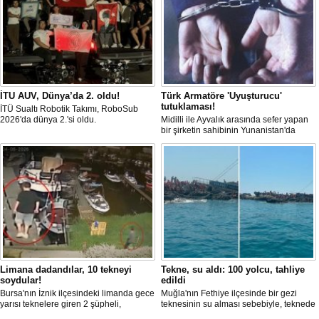
İTU AUV, Dünya’da 2. oldu!
Türk Armatöre 'Uyuşturucu'
tutuklaması!
İTÜ Sualtı Robotik Takımı, RoboSub
2026'da dünya 2.'si oldu.
Midilli ile Ayvalık arasında sefer yapan
bir şirketin sahibinin Yunanistan'da
tutuklandığı bildirildi.
Limana dadandılar, 10 tekneyi
Tekne, su aldı: 100 yolcu, tahliye
soydular!
edildi
Bursa'nın İznik ilçesindeki limanda gece
Muğla'nın Fethiye ilçesinde bir gezi
yarısı teknelere giren 2 şüpheli,
teknesinin su alması sebebiyle, teknede
elektronik cihazlar ve değerli eşyalar
bulunan 100 yolcu tahliye edildi,