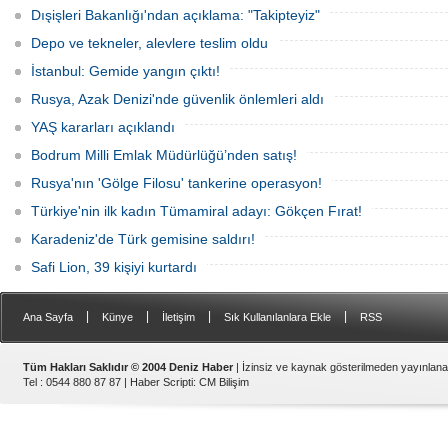
çaldı. Olay, güvenlik kameralarına
teknenin batmaması için bölgede
Dışişleri Bakanlığı'ndan açıklama: "Takipteyiz"
yansıdı, tekne sahiplerinin ihbarıyla
kurtarma çalışması başlatıldı.
jandarma inceleme başlattı.
Depo ve tekneler, alevlere teslim oldu
İstanbul: Gemide yangın çıktı!
Rusya, Azak Denizi'nde güvenlik önlemleri aldı
YAŞ kararları açıklandı
Bodrum Milli Emlak Müdürlüğü’nden satış!
Rusya'nın 'Gölge Filosu' tankerine operasyon!
Türkiye'nin ilk kadın Tümamiral adayı: Gökçen Fırat!
Karadeniz'de Türk gemisine saldırı!
Safi Lion, 39 kişiyi kurtardı
|
|
|
|
Ana Sayfa
Künye
İletişim
Sık Kullanılanlara Ekle
RSS
Tüm Hakları Saklıdır © 2004 Deniz Haber
| İzinsiz ve kaynak gösterilmeden yayınlan
Tel : 0544 880 87 87 |
Haber Scripti
:
CM Bilişim