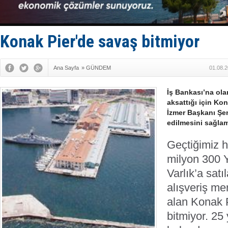
Türkiye-Ir
Türk Armat
Deniz turi
DÖDER, 28.
Konak Pier'de savaş bitmiyor
Fairline, T
Ana Sayfa
»
GÜNDEM
01.08.2
İş Bankası’na ol
aksattığı için Kon
İzmer Başkanı Şe
edilmesini sağlam
Geçtiğimiz h
milyon 300 
Varlık’a satı
alışveriş me
alan Konak P
bitmiyor. 25 