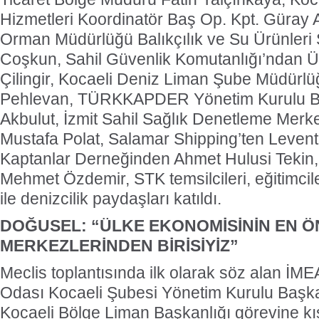
Hizmetleri Koordinatör Baş Op. Kpt. Güray A
Orman Müdürlüğü Balıkçılık ve Su Ürünler
Coşkun, Sahil Güvenlik Komutanlığı’ndan 
Çilingir, Kocaeli Deniz Liman Şube Müdürl
Pehlevan, TÜRKKAPDER Yönetim Kurulu Ba
Akbulut, İzmit Sahil Sağlık Denetleme Merke
Mustafa Polat, Salamar Shipping’ten Levent
Kaptanlar Derneğinden Ahmet Hulusi Tekin, 
Mehmet Özdemir, STK temsilcileri, eğitimcile
ile denizcilik paydaşları katıldı.
DOĞUSEL: “ÜLKE EKONOMİSİNİN EN Ö
MERKEZLERİNDEN BİRİSİYİZ”
Meclis toplantısında ilk olarak söz alan İM
Odası Kocaeli Şubesi Yönetim Kurulu Başk
Kocaeli Bölge Liman Başkanlığı görevine k