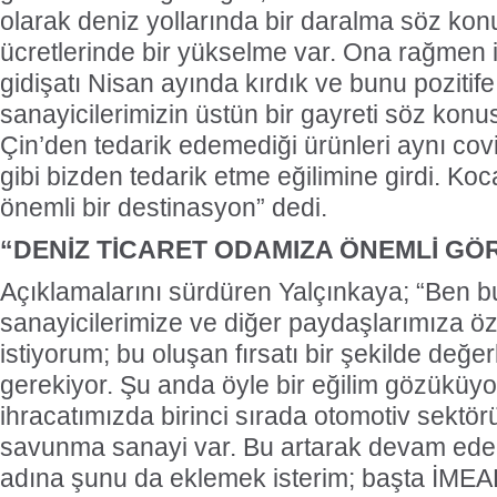
olarak deniz yollarında bir daralma söz ko
ücretlerinde bir yükselme var. Ona rağmen i
gidişatı Nisan ayında kırdık ve bunu pozitif
sanayicilerimizin üstün bir gayreti söz kon
Çin’den tedarik edemediği ürünleri aynı co
gibi bizden tedarik etme eğilimine girdi. Koca
önemli bir destinasyon” dedi.
“DENİZ TİCARET ODAMIZA ÖNEMLİ G
Açıklamalarını sürdüren Yalçınkaya; “Ben 
sanayicilerimize ve diğer paydaşlarımıza öz
istiyorum; bu oluşan fırsatı bir şekilde değ
gerekiyor. Şu anda öyle bir eğilim gözüküyor
ihracatımızda birinci sırada otomotiv sektörü
savunma sanayi var. Bu artarak devam edec
adına şunu da eklemek isterim; başta İMEA