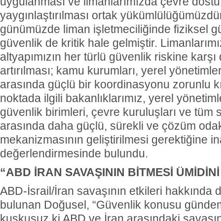
uygulanması ve limanlarımızda çevre dostu
yaygınlaştırılması ortak yükümlülüğümüzdü
günümüzde liman işletmeciliğinde fiziksel g
güvenlik de kritik hale gelmiştir. Limanlarımı
altyapımızın her türlü güvenlik riskine karşı 
artırılması; kamu kurumları, yerel yönetimle
arasında güçlü bir koordinasyonu zorunlu k
noktada ilgili bakanlıklarımız, yerel yönetimle
güvenlik birimleri, çevre kuruluşları ve tüm 
arasında daha güçlü, sürekli ve çözüm odaklı 
mekanizmasının geliştirilmesi gerektiğine i
değerlendirmesinde bulundu.
“ABD İRAN SAVAŞININ BİTMESİ ÜMİDİ
ABD-İsrail/İran savaşının etkileri hakkında
bulunan Doğusel, “Güvenlik konusu günde
kuşkusuz ki ABD ve İran arasındaki savaşın 