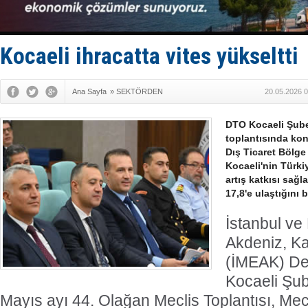
35 milyon T
İnsansız c
Yüzyıl son
Anadolu Te
Kocaeli ihracatta vites yükseltti
Ana Sayfa
»
SEKTÖRDEN
20.05.2026 0
DTO Kocaeli Şube
toplantısında k
Dış Ticaret Bölge
Kocaeli'nin Türki
artış katkısı sağ
17,8'e ulaştığını be
İstanbul ve
Akdeniz, Ka
(İMEAK) De
Kocaeli Şub
Mayıs ayı 44. Olağan Meclis Toplantısı, Mec