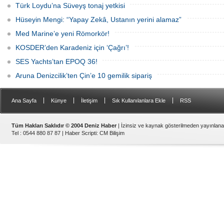
Türk Loydu’na Süveyş tonaj yetkisi
Hüseyin Mengi: “Yapay Zekâ, Ustanın yerini alamaz”
Med Marine’e yeni Römorkör!
KOSDER’den Karadeniz için ‘Çağrı’!
SES Yachts’tan EPOQ 36!
Aruna Denizcilik’ten Çin’e 10 gemilik sipariş
|
|
|
|
Ana Sayfa
Künye
İletişim
Sık Kullanılanlara Ekle
RSS
Tüm Hakları Saklıdır © 2004 Deniz Haber
| İzinsiz ve kaynak gösterilmeden yayınlan
Tel : 0544 880 87 87 |
Haber Scripti
:
CM Bilişim