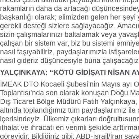
rakamların daha da artacağı düşüncesindey
başkanlığı olarak; elimizden gelen her şeyi
gerekli desteği sizlere sağlayacağız. Amac
sizin çalışmalarınızı baltalamak veya yavaş
çalışan bir sistem var, biz bu sistemi emniyet
nasıl taşıyabiliriz, paydaşlarımızla istişarel
nasıl gideriz düşüncesiyle buna çalışacağız
YALÇINKAYA: “KÖTÜ GİDİŞATI NİSAN A
İMEAK DTO Kocaeli Şubesi’nin Mayıs ayı O
Toplantısı’nda son olarak konuşan Doğu 
Dış Ticaret Bölge Müdürü Fatih Yalçınkaya, 
altında toplandığımız tüm paydaşlarımız ile or
içerisindeyiz. Ülkemiz çıkarları doğrultusu
ithalat ve ihracatı en verimli şekilde arttırm
görevidir. Bildiğiniz gibi; ABD-İsrail/İran sa