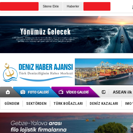
Sitene Ekle
Haberler
Günün Haberleri
D-Marin, A
Van’da inş
ASEAN ilk 
TAYK - Eke
İstanbul v
GÜNDEM
SEKTÖRDEN
TÜRK BOĞAZLARI
DENİZ KAZALARI
IMO 
TEKNOFEST 
Tersane işç
İngiliz akt
FESCO, Kar
DESE, BIMC
GİMBİRDER 