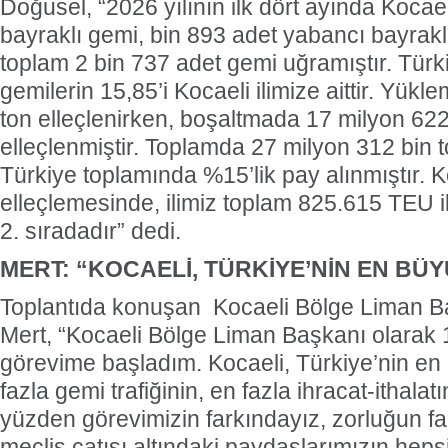
Doğusel, “2026 yılının ilk dört ayında Kocae
bayraklı gemi, bin 893 adet yabancı bayrak
toplam 2 bin 737 adet gemi uğramıştır. Tür
gemilerin 15,85’i Kocaeli ilimize aittir. Yük
ton elleçlenirken, boşaltmada 17 milyon 622
elleçlenmiştir. Toplamda 27 milyon 312 bin 
Türkiye toplamında %15’lik pay alınmıştır. 
elleçlemesinde, ilimiz toplam 825.615 TEU i
2. sıradadır” dedi.
MERT: “KOCAELİ, TÜRKİYE’NİN EN BÜY
Toplantıda konuşan Kocaeli Bölge Liman B
Mert, “Kocaeli Bölge Liman Başkanı olarak 1
görevime başladım. Kocaeli, Türkiye’nin en
fazla gemi trafiğinin, en fazla ihracat-ithalat
yüzden görevimizin farkındayız, zorluğun fa
meclis çatısı altındaki paydaşlarımızın hepsi