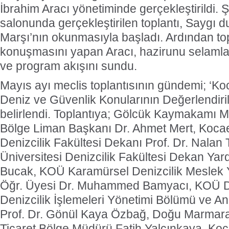
İbrahim Aracı yönetiminde gerçekleştirildi. 
salonunda gerçekleştirilen toplantı, Saygı du
Marşı’nın okunmasıyla başladı. Ardından top
konuşmasını yapan Aracı, hazirunu selaml
ve program akışını sundu.
Mayıs ayı meclis toplantısının gündemi; ‘Ko
Deniz ve Güvenlik Konularının Değerlendiril
belirlendi. Toplantıya; Gölcük Kaymakamı Mü
Bölge Liman Başkanı Dr. Ahmet Mert, Kocae
Denizcilik Fakültesi Dekanı Prof. Dr. Nalan 
Üniversitesi Denizcilik Fakültesi Dekan Yar
Bucak, KOÜ Karamürsel Denizcilik Meslek
Öğr. Üyesi Dr. Muhammed Bamyacı, KOÜ Den
Denizcilik İşlemeleri Yönetimi Bölümü ve An
Prof. Dr. Gönül Kaya Özbağ, Doğu Marmar
Ticaret Bölge Müdürü Fatih Yalçınkaya, Koc