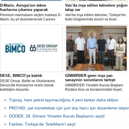
D-Marin, Avrupa'nın tekne
Van’da inşa edilen teknelere yoğun
fuarlarına çıkarma yapacak
talep var
Premium marinaların seçkin markası D-
Van'da inşa edilen tekneler, Türkiye'nin
Marin, bu yıl düzenlenecek Cannes
farklı bölgelerinde turizm ve ticari
Yachting Festival ve Cenova
faaliyetlerde kullanılmak üzere deniz ve
Uluslararası Tekne Fuarı'nda
göllerle buluşuyor. Müşterilerin
ziyaretçileriyle yeniden buluşmaya
taleplerine göre özel olarak tasarlanan
hazırlanıyor.
tekneler, donanım ve özelliklerine göre
şekillendirilerek teslim ediliyor.
DESE, BIMCO’ya katıldı
GİMBİRDER gemi inşa yan
sanayinin sorunlarını tartıştı
DESE Group, Baltık ve Uluslararası
Denizcilik Konseyi'ne resmi olarak
GİMBİRDER Yönetim Kurulu Başkanı
katıldığını duyurdu.
Rüstem İnce ve beraberindeki heyet,
YTSO Başkanı Cemil Demiryürek’i
ziyaret etti. Görüşmede tersane taşeron
Tüpraş, ham petrol taşımacılığına 4 yeni tanker daha ekliyor
firmalarının yaşadığı sektörel sorunlar
ile vergi uygulamalarındaki
PROYAD, yat mürettebatı için yurt dışı harcı için düzenleme istiyor
mağduriyetler ele alındı.
DÖDER, 28. Dönem Yönetim Kurulu Başkanını seçti!
Fairline, Türkiye’de ‘SoleMarin’i seçti