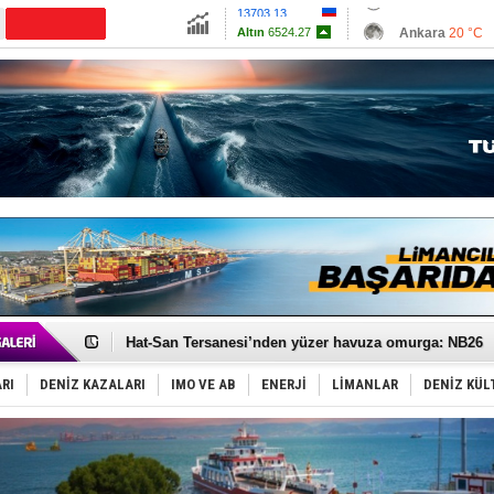
13703.13
Ankara
20 °C
Altın
6524.27
İzmir
27 °C
Dolar
47.5813
Antalya
23 °C
Euro
55.0617
Muğla
20 °C
Çanakkale
24 
Türk Loydu’na Süveyş tonaj yetkisi
Hüseyin Mengi: “Yapay Zekâ, Ustanın yerini alamaz”
Hat-San Tersanesi’nden yüzer havuza omurga: NB26
Med Marine’e yeni Römorkör!
KOSDER’den Karadeniz için ‘Çağrı’!
RI
DENİZ KAZALARI
IMO VE AB
ENERJİ
LİMANLAR
DENİZ KÜL
Kalyoncu’dan ‘Sefer’ kararı!
Tekne, su aldı: 100 yolcu, tahliye edildi
Bacasında yangın çıkan Tanker, demirletildi
Dışişleri Bakanlığı'ndan açıklama: "Takipteyiz"
Depo ve tekneler, alevlere teslim oldu