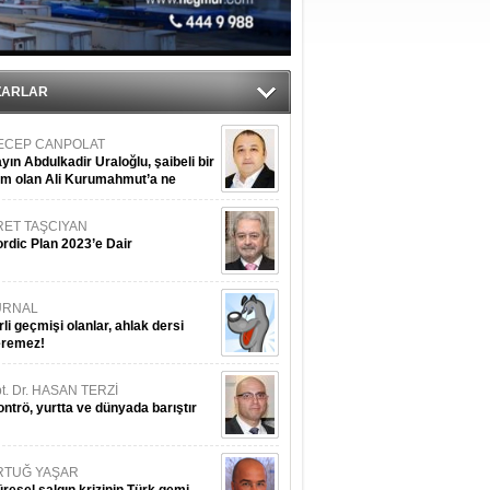
iyle çürüyor
ZARLAR
ECEP CANPOLAT
yın Abdulkadir Uraloğlu, şaibeli bir
im olan Ali Kurumahmut’a ne
nışıyorsunuz?
RET TAŞCIYAN
rdic Plan 2023’e Dair
URNAL
rli geçmişi olanlar, ahlak dersi
eremez!
t. Dr. HASAN TERZİ
ntrö, yurtta ve dünyada barıştır
RTUĞ YAŞAR