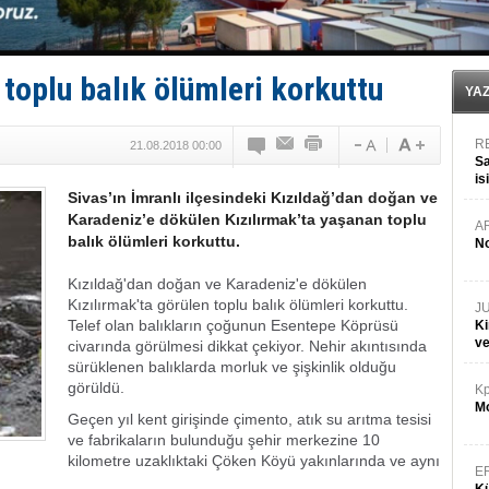
Kruvaziyer Şirketleri işte buralara ‘Yatırım’ yapıyor
SES Yachts’tan EPOQ 36!
Kargıcak Koyu’nda tekne yangını!
Denizlerin dibinde 8 bin 500 gemi petrol sızıntısı risk
 toplu balık ölümleri korkuttu
İstanbul: Gemide yangın çıktı!
YA
R
21.08.2018 00:00
Sa
is
Sivas’ın İmranlı ilçesindeki Kızıldağ’dan doğan ve
da
Karadeniz’e dökülen Kızılırmak’ta yaşanan toplu
A
balık ölümleri korkuttu.
No
Kızıldağ'dan doğan ve Karadeniz'e dökülen
Kızılırmak'ta görülen toplu balık ölümleri korkuttu.
J
Telef olan balıkların çoğunun Esentepe Köprüsü
Ki
v
civarında görülmesi dikkat çekiyor. Nehir akıntısında
sürüklenen balıklarda morluk ve şişkinlik olduğu
görüldü.
Kp
Mo
Geçen yıl kent girişinde çimento, atık su arıtma tesisi
ve fabrikaların bulunduğu şehir merkezine 10
kilometre uzaklıktaki Çöken Köyü yakınlarında ve aynı
E