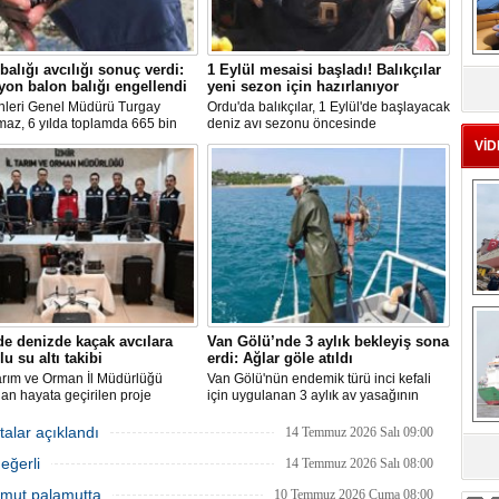
MS
balığı avcılığı sonuç verdi:
1 Eylül mesaisi başladı! Balıkçılar
eu
yon balon balığı engellendi
yeni sezon için hazırlanıyor
nleri Genel Müdürü Turgay
Ordu'da balıkçılar, 1 Eylül'de başlayacak
maz, 6 yılda toplamda 665 bin
deniz avı sezonu öncesinde
alığının ekosistemden
hazırlıklarını hızlandırdı. Av yasağı
VİD
ırıldığını belirterek, "Balon balığı
dönemini boş geçirmeyen ekipler,
ı sayesinde, yaklaşık 50 milyon
ağlardan teknelere kadar tüm
lon balığının ekosisteme
ekipmanlarını elden geçirerek yeni
sı önlendi." dedi.
sezona hazırlanıyor.
Ç
de denizde kaçak avcılara
Van Gölü’nde 3 aylık bekleyiş sona
lu su altı takibi
erdi: Ağlar göle atıldı
arım ve Orman İl Müdürlüğü
Van Gölü'nün endemik türü inci kefali
dan hayata geçirilen proje
için uygulanan 3 aylık av yasağının
ında, denizlerdeki kaçak
sona ermesiyle balıkçılar ağlarını
leri anlık olarak tespit edebilen
yeniden suyla buluşturdu ve yeni av
talar açıklandı
14 Temmuz 2026 Salı 09:00
 su altı dronları sahada aktif
sezonu başladı.
eğerli
kullanılmaya başlandı.
14 Temmuz 2026 Salı 08:00
sa
 Umut palamutta
10 Temmuz 2026 Cuma 08:00