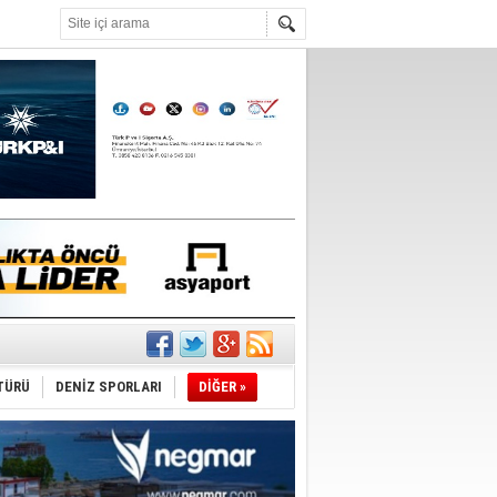
°C
TÜRÜ
DENİZ SPORLARI
DİĞER »