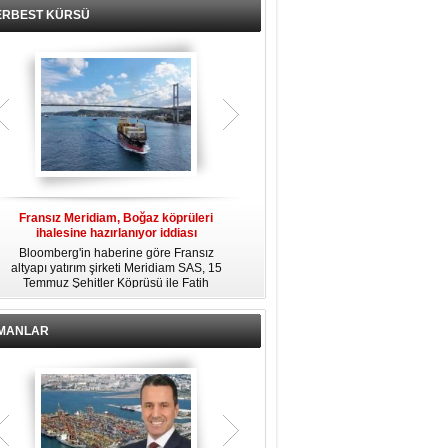
ERBEST KÜRSÜ
Fransız Meridiam, Boğaz köprüleri
Kendi yat limanına sahip en pahalı
ihalesine hazırlanıyor iddiası
özel adalar
Bloomberg'in haberine göre Fransız
Dünyanın en zengin insanlarından
altyapı yatırım şirketi Meridiam SAS, 15
bazıları için yaşam tarzının bir parçası
Temmuz Şehitler Köprüsü ile Fatih
sadece bir süper yat değil, aynı
R
Sultan Mehmet Köprüsü'nün
zamanda kendi yat limanı, helikopter
özelleştirilmesine yönelik ihaleyle
pisti ve seçkin villaları da içeren koca
ilgileniyor.
bir özel adadır.
İMANLAR