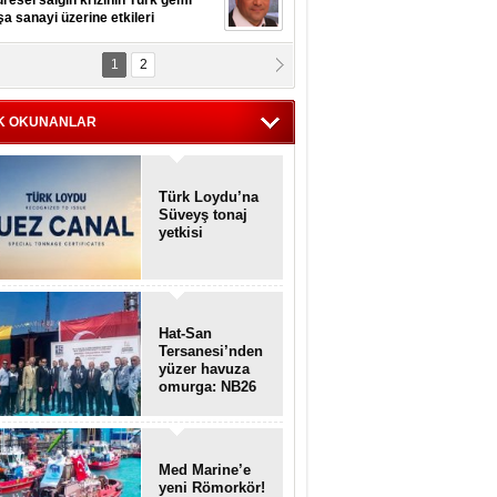
resel salgın krizinin Türk gemi
şa sanayi üzerine etkileri
1
2
pt. MESUT AZMİ GÖKSOY
lavuz kaptan kardeşlerime
hafen...
K OKUNANLAR
Türk Loydu’na
Süveyş tonaj
yetkisi
Hat-San
Tersanesi’nden
yüzer havuza
omurga: NB26
Med Marine’e
yeni Römorkör!