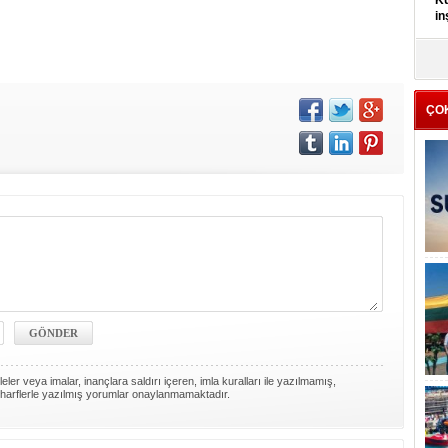
Kü
in
K
Kı
it
ÇO
ler veya imalar, inançlara saldırı içeren, imla kuralları ile yazılmamış,
harflerle yazılmış yorumlar onaylanmamaktadır.