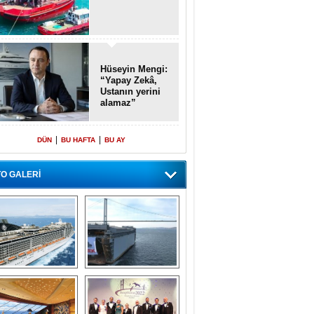
Hüseyin Mengi:
“Yapay Zekâ,
Ustanın yerini
alamaz”
|
|
DÜN
BU HAFTA
BU AY
O GALERİ
emi içinde gemi” 
Dünyada tek! 
konsepti ile MSC 
Denizaltı yüzer 
Splendida
havuzu intikal 
seyrine başladı