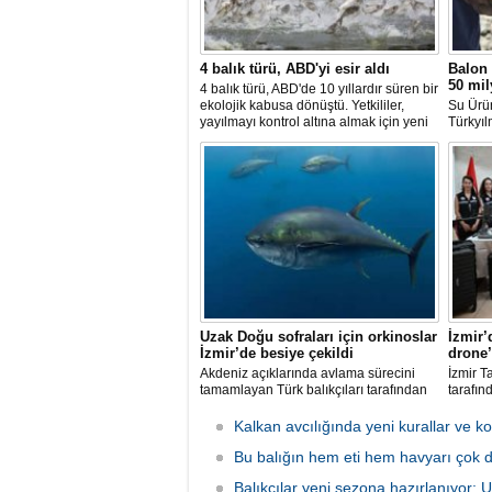
4 balık türü, ABD'yi esir aldı
Balon 
50 mil
4 balık türü, ABD'de 10 yıllardır süren bir
ekolojik kabusa dönüştü. Yetkililer,
Su Ürü
yayılmayı kontrol altına almak için yeni
Türkyıl
projeler geliştirirken, uzmanlar
balon b
tamamen yok edilmenin imkansız
uzaklaşt
olduğunu belirtiyor.
avcılığ
yeni ba
katılma
Uzak Doğu sofraları için orkinoslar
İzmir’
İzmir’de besiye çekildi
drone’
Akdeniz açıklarında avlama sürecini
İzmir T
tamamlayan Türk balıkçıları tarafından
tarafın
İzmir'deki çiftliklere nakledilen
kapsam
orkinoslar, Uzak Doğu ülkelerine ihraç
faaliyet
Kalkan avcılığında yeni kurallar ve ko
edilmek için özenle bakılıyor.
hava ve
Bu balığın hem eti hem havyarı çok d
olarak 
Balıkçılar yeni sezona hazırlanıyor: