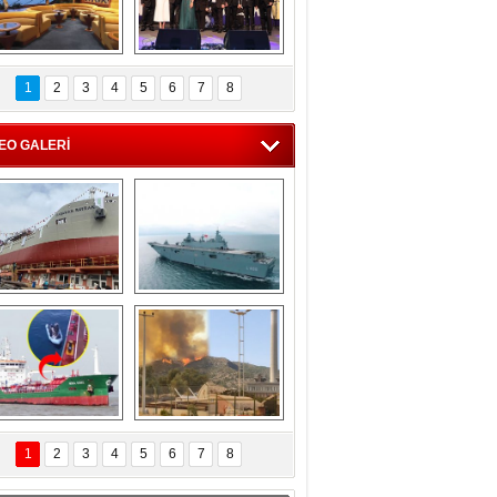
C'den 55 milyon 
5. Bosphorus Ship 
roluk turizm geliri 
Brokers Dinner, 
1
2
3
4
5
6
7
8
müjdesi
İstanbul’da yapıldı
EO GALERİ
eksan Tersanesi, 
TCG Anadolu, 
Başaran Bayrak 
tersane teknik 
tankerini suya 
seyrini tamamladı
indirdi
Göçmenlerin 
Milas’taki yangın 
imdadına Türk 
yeniden termik 
1
2
3
4
5
6
7
8
hipli MINA DENIZ 
santrallere doğru 
yetişti
ilerliyor