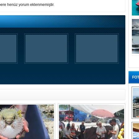
ere henüz yorum eklenmemiştir.
FOT
“G