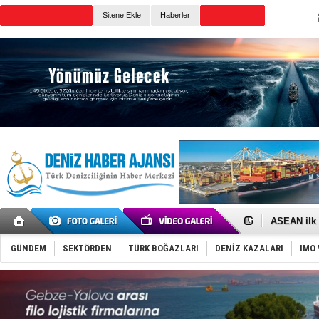
Sitene Ekle
Haberler
Günün Haberleri
D-Marin, A
Van’da inş
ASEAN ilk 
TAYK - Eke
İstanbul v
GÜNDEM
SEKTÖRDEN
TÜRK BOĞAZLARI
DENİZ KAZALARI
IMO 
TEKNOFEST 
Tersane işç
İngiliz akt
FESCO, Kar
DESE, BIMC