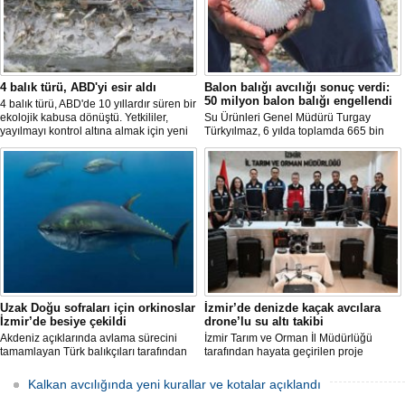
4 balık türü, ABD'yi esir aldı
Balon balığı avcılığı sonuç verdi:
50 milyon balon balığı engellendi
4 balık türü, ABD'de 10 yıllardır süren bir
ekolojik kabusa dönüştü. Yetkililer,
Su Ürünleri Genel Müdürü Turgay
yayılmayı kontrol altına almak için yeni
Türkyılmaz, 6 yılda toplamda 665 bin
projeler geliştirirken, uzmanlar
balon balığının ekosistemden
tamamen yok edilmenin imkansız
uzaklaştırıldığını belirterek, "Balon balığı
olduğunu belirtiyor.
avcılığı sayesinde, yaklaşık 50 milyon
yeni balon balığının ekosisteme
katılması önlendi." dedi.
Uzak Doğu sofraları için orkinoslar
İzmir’de denizde kaçak avcılara
İzmir’de besiye çekildi
drone’lu su altı takibi
Akdeniz açıklarında avlama sürecini
İzmir Tarım ve Orman İl Müdürlüğü
tamamlayan Türk balıkçıları tarafından
tarafından hayata geçirilen proje
İzmir'deki çiftliklere nakledilen
kapsamında, denizlerdeki kaçak
orkinoslar, Uzak Doğu ülkelerine ihraç
faaliyetleri anlık olarak tespit edebilen
Kalkan avcılığında yeni kurallar ve kotalar açıklandı
edilmek için özenle bakılıyor.
hava ve su altı dronları sahada aktif