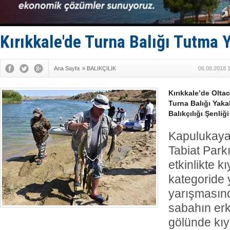
GİMBİRDER 
35 milyon T
İnsansız c
Yüzyıl son
Kırıkkale'de Turna Balığı Tutma 
Anadolu Te
Ana Sayfa
»
BALIKÇILIK
06.08.2018 
Kırıkkale’de Olta
Turna Balığı Yaka
Balıkçılığı Şenliğ
Kapulukaya
Tabiat Park
etkinlikte kı
kategoride 
yarışmasınd
sabahın erk
gölünde kıy