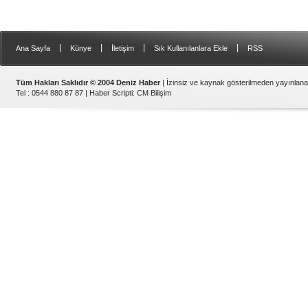
|
|
|
|
Ana Sayfa
Künye
İletişim
Sık Kullanılanlara Ekle
RSS
Tüm Hakları Saklıdır © 2004 Deniz Haber
| İzinsiz ve kaynak gösterilmeden yayınlan
Tel : 0544 880 87 87 |
Haber Scripti
:
CM Bilişim