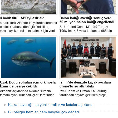
4 balık türü, ABD'yi esir aldı
Balon balığı avcılığı sonuç verdi:
50 milyon balon balığı engellendi
4 balık türü, ABD'de 10 yıllardır süren bir
ekolojik kabusa dönüştü. Yetkililer,
Su Ürünleri Genel Müdürü Turgay
yayılmayı kontrol altına almak için yeni
Türkyılmaz, 6 yılda toplamda 665 bin
projeler geliştirirken, uzmanlar
balon balığının ekosistemden
tamamen yok edilmenin imkansız
uzaklaştırıldığını belirterek, "Balon balığı
olduğunu belirtiyor.
avcılığı sayesinde, yaklaşık 50 milyon
yeni balon balığının ekosisteme
katılması önlendi." dedi.
Uzak Doğu sofraları için orkinoslar
İzmir’de denizde kaçak avcılara
İzmir’de besiye çekildi
drone’lu su altı takibi
Akdeniz açıklarında avlama sürecini
İzmir Tarım ve Orman İl Müdürlüğü
tamamlayan Türk balıkçıları tarafından
tarafından hayata geçirilen proje
İzmir'deki çiftliklere nakledilen
kapsamında, denizlerdeki kaçak
orkinoslar, Uzak Doğu ülkelerine ihraç
faaliyetleri anlık olarak tespit edebilen
Kalkan avcılığında yeni kurallar ve kotalar açıklandı
edilmek için özenle bakılıyor.
hava ve su altı dronları sahada aktif
olarak kullanılmaya başlandı.
Bu balığın hem eti hem havyarı çok değerli