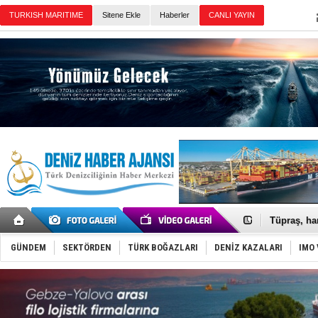
Sitene Ekle
Haberler
Günün Haberleri
Anadolu Te
Derince, I
Tüpraş, ha
İTU AUV, D
LNG taşıma
GÜNDEM
SEKTÖRDEN
TÜRK BOĞAZLARI
DENİZ KAZALARI
IMO 
PROYAD, yat
Türkiye-Ir
Türk Armat
Deniz turi
DÖDER, 28.