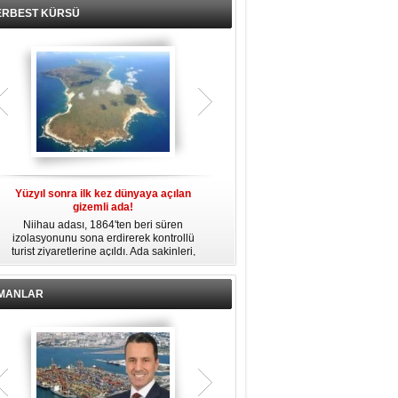
ERBEST KÜRSÜ
Yüzyıl sonra ilk kez dünyaya açılan
Fransız Meridiam, Boğaz köprüleri
gizemli ada!
ihalesine hazırlanıyor iddiası
Niihau adası, 1864'ten beri süren
Bloomberg'in haberine göre Fransız
izolasyonunu sona erdirerek kontrollü
altyapı yatırım şirketi Meridiam SAS, 15
b
turist ziyaretlerine açıldı. Ada sakinleri,
Temmuz Şehitler Köprüsü ile Fatih
modern teknolojiden uzak, katı
Sultan Mehmet Köprüsü'nün
kurallarla dolu bir yaşam sürdürüyor.
özelleştirilmesine yönelik ihaleyle
ilgileniyor.
İMANLAR