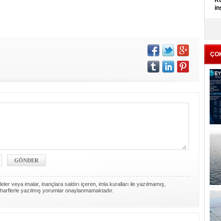
Kü
in
K
Kı
it
ÇO
ler veya imalar, inançlara saldırı içeren, imla kuralları ile yazılmamış,
harflerle yazılmış yorumlar onaylanmamaktadır.