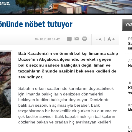
DÖDER, 28. Dönem Yönetim Kurulu Başkanını seçti!
Fairline, Türkiye’de ‘SoleMarin’i seçti
Baltık Denizi'nde tarih yazıldı!
Runit kubbesi okyanusun derinliklerinde halkı tehdit 
 önünde nöbet tutuyor
Limana dadandılar, 10 tekneyi soydular!
YA
R
04.10.2018 14:42
Sa
is
Batı Karadeniz'in en önemli balıkçı limanına sahip
da
Düzce'nin Akçakoca ilçesinde, bereketli geçen
A
balık sezonu sadece balıkçıları değil, liman ve
No
tezgahların önünde nasibini bekleyen kedileri de
sevindiriyor.
J
Ki
Sabahın erken saatlerinde karınlarını doyurabilmek
v
için limanda balıkçıların denizden dönmelerini
bekleyen kedileri balıkçılar doyuruyor. Denizlerde
balık avı sezonun açılmasıyla beraber, balık
Kp
Mo
tezgahlarında bir hareketlilik oluşurken bu duruma en
çok kediler sevindi. Balık kapabilmek için balıkçıların
gözlerine bakan ve oradan hiç ayrılmayan kedileri
E