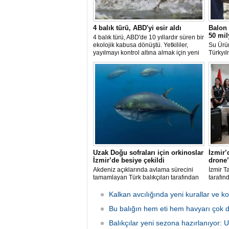
4 balık türü, ABD'yi esir aldı
Balon 
50 mil
4 balık türü, ABD'de 10 yıllardır süren bir
ekolojik kabusa dönüştü. Yetkililer,
Su Ürü
yayılmayı kontrol altına almak için yeni
Türkyıl
projeler geliştirirken, uzmanlar
balon b
tamamen yok edilmenin imkansız
uzaklaşt
olduğunu belirtiyor.
avcılığ
yeni ba
katılma
Uzak Doğu sofraları için orkinoslar
İzmir’
İzmir’de besiye çekildi
drone’
Akdeniz açıklarında avlama sürecini
İzmir T
tamamlayan Türk balıkçıları tarafından
tarafın
İzmir'deki çiftliklere nakledilen
kapsam
orkinoslar, Uzak Doğu ülkelerine ihraç
faaliyet
Kalkan avcılığında yeni kurallar ve ko
edilmek için özenle bakılıyor.
hava ve
Bu balığın hem eti hem havyarı çok d
olarak 
Balıkçılar yeni sezona hazırlanıyor: