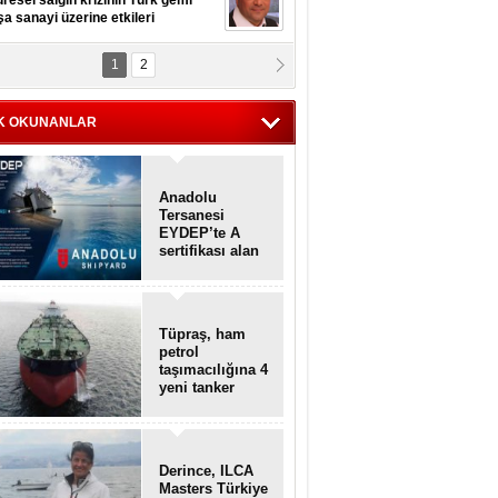
resel salgın krizinin Türk gemi
şa sanayi üzerine etkileri
1
2
pt. MESUT AZMİ GÖKSOY
lavuz kaptan kardeşlerime
hafen...
K OKUNANLAR
Anadolu
Tersanesi
EYDEP’te A
sertifikası alan
ilk tersane oldu
Tüpraş, ham
petrol
taşımacılığına 4
yeni tanker
daha ekliyor
Derince, ILCA
Masters Türkiye