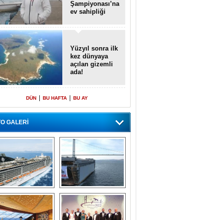
Şampiyonası’na
ev sahipliği
yapacak
Yüzyıl sonra ilk
kez dünyaya
açılan gizemli
ada!
|
|
DÜN
BU HAFTA
BU AY
O GALERİ
emi içinde gemi” 
Dünyada tek! 
konsepti ile MSC 
Denizaltı yüzer 
Splendida
havuzu intikal 
seyrine başladı