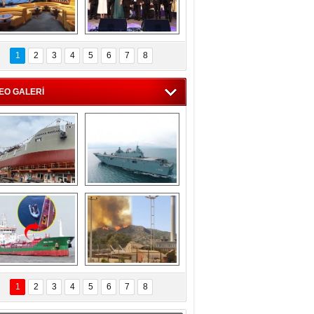
C'den 55 milyon 
5. Bosphorus Ship 
roluk turizm geliri 
Brokers Dinner, 
1
2
3
4
5
6
7
8
müjdesi
İstanbul’da yapıldı
EO GALERİ
eksan Tersanesi, 
TCG Anadolu, 
Başaran Bayrak 
tersane teknik 
tankerini suya 
seyrini tamamladı
indirdi
Göçmenlerin 
Milas’taki yangın 
imdadına Türk 
yeniden termik 
1
2
3
4
5
6
7
8
hipli MINA DENIZ 
santrallere doğru 
yetişti
ilerliyor