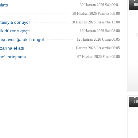
lattı
S
30 Haziran 2026 Salı 00:01
29 Haziran 2026 Pazartesi 09:00
otasıyla dönüyor
18 Haziran 2026 Perşembe 15:00
şik düzene geçti
16 Haziran 2026 Salı 08:00
ı avcılığa akıllı engel
12 Haziran 2026 Cuma 00:05
zarına el attı
11 Haziran 2026 Perşembe 00:05
me' tartışması
07 Haziran 2026 Pazar 09:00
L