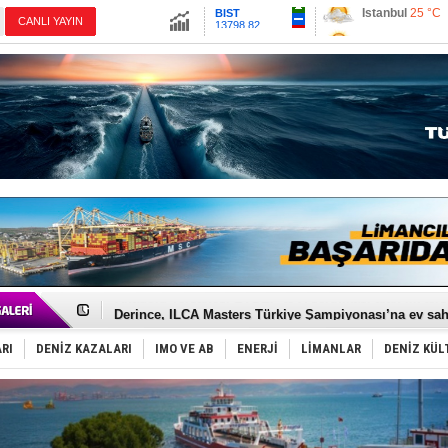
13798.82
Ankara
20 °C
CANLI YAYIN
Altın
6543.58
İzmir
25 °C
Dolar
47.689
Antalya
24 °C
Euro
54.9691
Muğla
23 °C
Çanakkale
23 
Yüzyıl sonra ilk kez dünyaya açılan gizemli ada!
Anadolu Tersanesi EYDEP’te A sertifikası alan ilk ter
Derince, ILCA Masters Türkiye Şampiyonası’na ev sah
Tüpraş, ham petrol taşımacılığına 4 yeni tanker daha 
İTU AUV, Dünya’da 2. oldu!
RI
DENİZ KAZALARI
IMO VE AB
ENERJİ
LİMANLAR
DENİZ KÜL
LNG taşımacılığında maliyetler katlandı
PROYAD, yat mürettebatı için yurt dışı harcı için düze
Türkiye-Irak enerji hattında yeni dönem başlıyor
Türk Armatöre 'Uyuşturucu' tutuklaması!
Deniz turizminde yeni ‘Ceza Rejimi’!