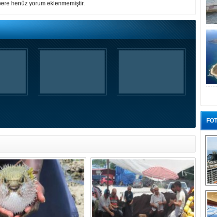
ere henüz yorum eklenmemiştir.
FOT
“G