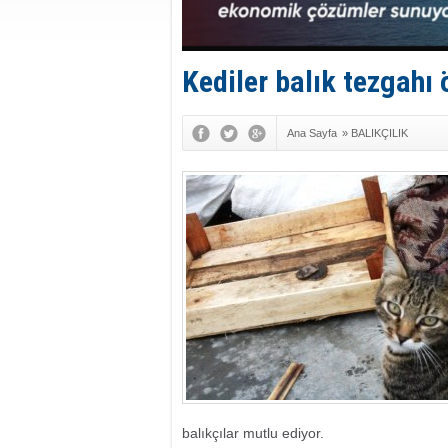
Kediler balık tezgahı
Ana Sayfa
»
BALIKÇILIK
balıkçılar mutlu ediyor.