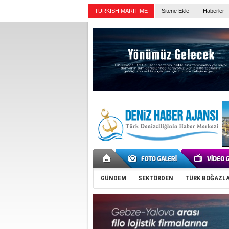
TURKISH MARITIME
Sitene Ekle
Haberler
Günün Haberleri
GÜNDEM
SEKTÖRDEN
TÜRK BOĞAZLA