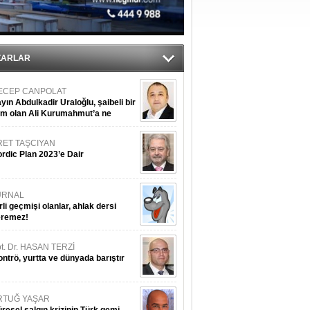
ediyor
ZARLAR
ECEP CANPOLAT
yın Abdulkadir Uraloğlu, şaibeli bir
im olan Ali Kurumahmut’a ne
nışıyorsunuz?
RET TAŞCIYAN
rdic Plan 2023’e Dair
URNAL
rli geçmişi olanlar, ahlak dersi
eremez!
t. Dr. HASAN TERZİ
ntrö, yurtta ve dünyada barıştır
RTUĞ YAŞAR