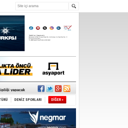
°C
sane oldu
ipliği yapacak
ekliyor
TÜRÜ
DENİZ SPORLARI
DİĞER »
nleme istiyor