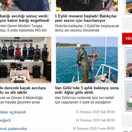
balığı avcılığı sonuç verdi:
1 Eylül mesaisi başladı! Balıkçılar
MS
yon balon balığı engellendi
yeni sezon için hazırlanıyor
eu
nleri Genel Müdürü Turgay
Ordu'da balıkçılar, 1 Eylül'de başlayacak
maz, 6 yılda toplamda 665 bin
deniz avı sezonu öncesinde
alığının ekosistemden
hazırlıklarını hızlandırdı. Av yasağı
VİD
ırıldığını belirterek, "Balon balığı
dönemini boş geçirmeyen ekipler,
ı sayesinde, yaklaşık 50 milyon
ağlardan teknelere kadar tüm
lon balığının ekosisteme
ekipmanlarını elden geçirerek yeni
sı önlendi." dedi.
sezona hazırlanıyor.
Ç
de denizde kaçak avcılara
Van Gölü’nde 3 aylık bekleyiş sona
lu su altı takibi
erdi: Ağlar göle atıldı
arım ve Orman İl Müdürlüğü
Van Gölü'nün endemik türü inci kefali
dan hayata geçirilen proje
için uygulanan 3 aylık av yasağının
ında, denizlerdeki kaçak
sona ermesiyle balıkçılar ağlarını
leri anlık olarak tespit edebilen
yeniden suyla buluşturdu ve yeni av
talar açıklandı
14 Temmuz 2026 Salı 09:00
 su altı dronları sahada aktif
sezonu başladı.
eğerli
kullanılmaya başlandı.
14 Temmuz 2026 Salı 08:00
sa
 Umut palamutta
10 Temmuz 2026 Cuma 08:00