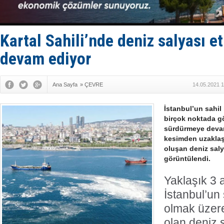
Rusya'nın g
Keşfedildi
D-Marin, A
Van’da inş
Kartal Sahili’nde deniz salyası et
devam ediyor
Ana Sayfa
»
ÇEVRE
14.05.2021 1
İstanbul’un sahil
birçok noktada gö
sürdürmeye devam 
kesimden uzaklaşa
oluşan deniz sal
görüntülendi.
Yaklaşık 3 
İstanbul’un
olmak üzere
olan deniz s