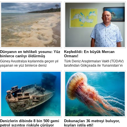
Dünyanın en tehlikeli yosunu: Yüz
Keşfedildi: En büyük Mercan
binlerce canlıyı öldürmüş
Ormanı!
Güney Avustralya kıyılarında geçen yıl
Türk Deniz Araştırmaları Vakfı (TÜDAV)
yaşanan ve yüz binlerce deniz
tarafından Gökçeada ile Yunanistan’ın
canlısının ölümüne yol açan çevre
Semadirek Adası arasında yürütülen
felaketinin arkasındaki yosun türü
araştırmada, Türkiye kara sularında 70
incelendi. Araştırmacılar, söz konusu
ila 120 metre derinlikte ve 2
mikroalgin bugüne kadar incelenen
kilometreden fazla uzunlukta, Ege
türler arasında en zehirli örnek
Denizi’ndeki en büyük mercan ormanı
olduğunu ortaya çıkardı.
keşfedildi.
Denizlerin dibinde 8 bin 500 gemi
Dokunaçları 36 metreyi buluyor,
petrol sızıntısı riskiyle çürüyor
kıyıları istila etti!