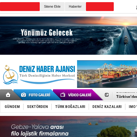
TURKISH MARITIME
Sitene Ekle
Haberler
CANLI YAYIN
Günün Haberleri
Rusya, göl
Enejota ti
Denizcilik
Türkiye’den
‘14. Olymp
Taksi Botla
GÜNDEM
SEKTÖRDEN
TÜRK BOĞAZLARI
DENİZ KAZALARI
IMO 
TÜRKLİM Ba
SOCAR da M
Türkiye'nin
Dünyanın e
Hürmüz’de