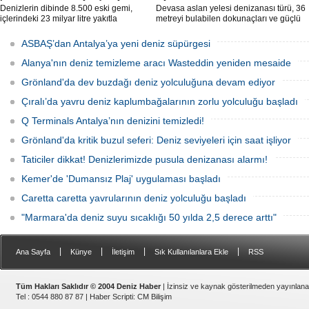
Denizlerin dibinde 8.500 eski gemi,
Devasa aslan yelesi denizanası türü, 36
içlerindeki 23 milyar litre yakıtla
metreyi bulabilen dokunaçları ve güçlü
paslanıyor. Bilim insanları, bu
zehriyle kıyıları istila etti. Uzmanlar,
enkazlardan olası petrol sızıntılarının
akıntıların bu olağan dışı yoğunluğa
ASBAŞ’dan Antalya’ya yeni deniz süpürgesi
deniz ekosistemleri için büyük bir tehdit
neden olduğunu belirtiyor.
oluşturduğunu belirtiyor.
Alanya'nın deniz temizleme aracı Wasteddin yeniden mesaide
Grönland'da dev buzdağı deniz yolculuğuna devam ediyor
Çıralı’da yavru deniz kaplumbağalarının zorlu yolculuğu başladı
Q Terminals Antalya’nın denizini temizledi!
Grönland'da kritik buzul seferi: Deniz seviyeleri için saat işliyor
Taticiler dikkat! Denizlerimizde pusula denizanası alarmı!
Kemer'de 'Dumansız Plaj' uygulaması başladı
Caretta caretta yavrularının deniz yolculuğu başladı
"Marmara'da deniz suyu sıcaklığı 50 yılda 2,5 derece arttı"
|
|
|
|
Ana Sayfa
Künye
İletişim
Sık Kullanılanlara Ekle
RSS
Tüm Hakları Saklıdır © 2004 Deniz Haber
| İzinsiz ve kaynak gösterilmeden yayınlan
Tel : 0544 880 87 87 |
Haber Scripti
:
CM Bilişim