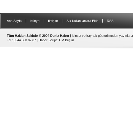
|
|
|
|
Ana Sayfa
Künye
İletişim
Sık Kullanılanlara Ekle
RSS
Tüm Hakları Saklıdır © 2004 Deniz Haber
| İzinsiz ve kaynak gösterilmeden yayınlan
Tel : 0544 880 87 87 |
Haber Scripti
:
CM Bilişim