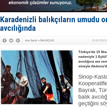
LNG taşıma
PROYAD, yat
Türkiye-Ir
Türk Armat
Karadenizli balıkçıların umudu o
Deniz turi
avcılığında
Ana Sayfa
»
BALIKÇILIK
25.05.2018 0
Türkiye'de 15 Nis
nedeniyle 1 Eylül
avcılığına ara ver
süreyle Akdeniz'd
Sinop-Kast
Kooperatifle
Bayrak, Tür
balık avcılı
geçtiğini sö