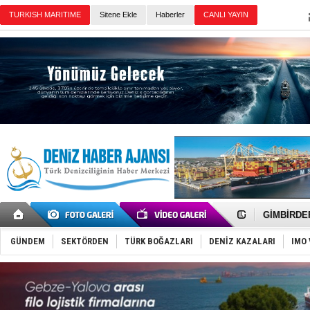
Sitene Ekle
Haberler
Günün Haberleri
FESCO, Kar
DESE, BIMC
GİMBİRDER 
35 milyon T
İnsansız c
GÜNDEM
SEKTÖRDEN
TÜRK BOĞAZLARI
DENİZ KAZALARI
IMO 
Yüzyıl son
Anadolu Te
Derince, I
Tüpraş, ha
İTU AUV, D