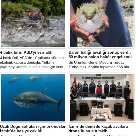
4 balık türü, ABD'yi esir aldı
Balon balığı avcılığı sonuç verdi:
50 milyon balon balığı engellendi
4 balık türü, ABD'de 10 yıllardır süren bir
ekolojik kabusa dönüştü. Yetkililer,
Su Ürünleri Genel Müdürü Turgay
yayılmayı kontrol altına almak için yeni
Türkyılmaz, 6 yılda toplamda 665 bin
projeler geliştirirken, uzmanlar
balon balığının ekosistemden
tamamen yok edilmenin imkansız
uzaklaştırıldığını belirterek, "Balon balığı
olduğunu belirtiyor.
avcılığı sayesinde, yaklaşık 50 milyon
yeni balon balığının ekosisteme
katılması önlendi." dedi.
Uzak Doğu sofraları için orkinoslar
İzmir’de denizde kaçak avcılara
İzmir’de besiye çekildi
drone’lu su altı takibi