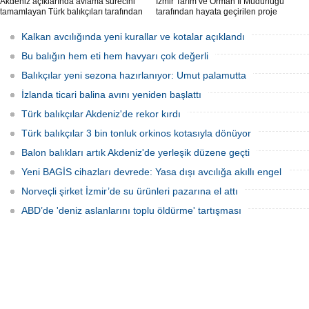
Akdeniz açıklarında avlama sürecini
İzmir Tarım ve Orman İl Müdürlüğü
tamamlayan Türk balıkçıları tarafından
tarafından hayata geçirilen proje
İzmir'deki çiftliklere nakledilen
kapsamında, denizlerdeki kaçak
orkinoslar, Uzak Doğu ülkelerine ihraç
faaliyetleri anlık olarak tespit edebilen
Kalkan avcılığında yeni kurallar ve kotalar açıklandı
edilmek için özenle bakılıyor.
hava ve su altı dronları sahada aktif
olarak kullanılmaya başlandı.
Bu balığın hem eti hem havyarı çok değerli
Balıkçılar yeni sezona hazırlanıyor: Umut palamutta
İzlanda ticari balina avını yeniden başlattı
Türk balıkçılar Akdeniz'de rekor kırdı
Türk balıkçılar 3 bin tonluk orkinos kotasıyla dönüyor
Balon balıkları artık Akdeniz'de yerleşik düzene geçti
Yeni BAGİS cihazları devrede: Yasa dışı avcılığa akıllı engel
Norveçli şirket İzmir’de su ürünleri pazarına el attı
ABD’de 'deniz aslanlarını toplu öldürme' tartışması