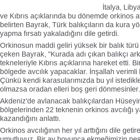
İtalya, Liby
ve Kıbrıs açıklarında bu dönemde orkinos avc
belirten Bayrak, Türk balıkçıların da kura y
yapma fırsatı yakaladığını dile getirdi.
Orkinosun maddi geliri yüksek bir balık türü
çeken Bayrak, "Kurada adı çıkan balıkçı ar
tekneleriyle Kıbrıs açıklarına hareket etti. B
bölgede avcılık yapacaklar. İnşallah verimli b
Çünkü kendi karasularımızda bu yıl istedikle
olmazsa oradan elleri boş geri dönmesinler."
Akdeniz'de avlanacak balıkçılardan Hüseyi
bölgelerinden 22 teknenin orkinos avcılığı
kazandığını anlattı.
Orkinos avcılığının her yıl arttığını dile get
umutluyuz. Bir ay boyunca ekmeğimizin peşi