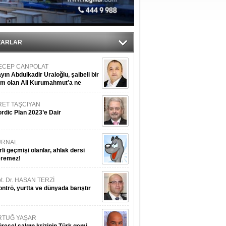
ZARLAR
ECEP CANPOLAT
yın Abdulkadir Uraloğlu, şaibeli bir
im olan Ali Kurumahmut’a ne
nışıyorsunuz?
RET TAŞCIYAN
rdic Plan 2023’e Dair
URNAL
rli geçmişi olanlar, ahlak dersi
eremez!
t. Dr. HASAN TERZİ
ntrö, yurtta ve dünyada barıştır
RTUĞ YAŞAR