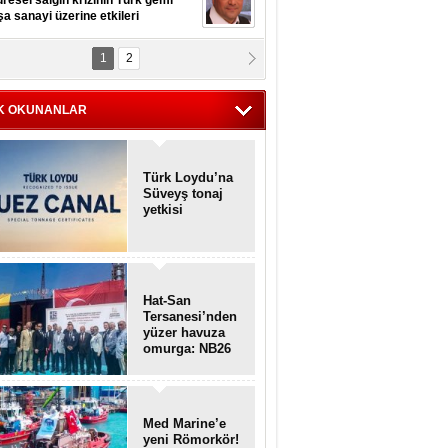
resel salgın krizinin Türk gemi
şa sanayi üzerine etkileri
1
2
pt. MESUT AZMİ GÖKSOY
lavuz kaptan kardeşlerime
hafen...
K OKUNANLAR
Türk Loydu’na
Süveyş tonaj
yetkisi
Hat-San
Tersanesi’nden
yüzer havuza
omurga: NB26
Med Marine’e
yeni Römorkör!