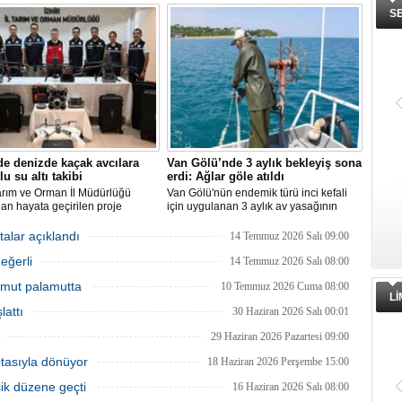
alığının ekosistemden
hazırlıklarını hızlandırdı. Av yasağı
S
ırıldığını belirterek, "Balon balığı
dönemini boş geçirmeyen ekipler,
ı sayesinde, yaklaşık 50 milyon
ağlardan teknelere kadar tüm
lon balığının ekosisteme
ekipmanlarını elden geçirerek yeni
sı önlendi." dedi.
sezona hazırlanıyor.
de denizde kaçak avcılara
Van Gölü’nde 3 aylık bekleyiş sona
lu su altı takibi
erdi: Ağlar göle atıldı
arım ve Orman İl Müdürlüğü
Van Gölü'nün endemik türü inci kefali
dan hayata geçirilen proje
için uygulanan 3 aylık av yasağının
ında, denizlerdeki kaçak
sona ermesiyle balıkçılar ağlarını
leri anlık olarak tespit edebilen
yeniden suyla buluşturdu ve yeni av
talar açıklandı
14 Temmuz 2026 Salı 09:00
 su altı dronları sahada aktif
sezonu başladı.
eğerli
kullanılmaya başlandı.
14 Temmuz 2026 Salı 08:00
 Umut palamutta
10 Temmuz 2026 Cuma 08:00
L
lattı
30 Haziran 2026 Salı 00:01
29 Haziran 2026 Pazartesi 09:00
otasıyla dönüyor
18 Haziran 2026 Perşembe 15:00
şik düzene geçti
16 Haziran 2026 Salı 08:00