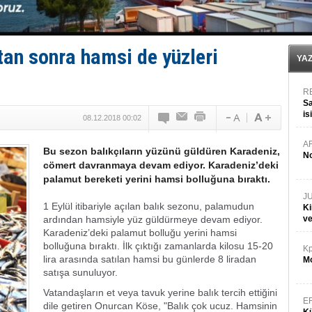
Hat-San Tersanesi’nden yüzer havuza omurga: NB26
Med Marine’e yeni Römorkör!
KOSDER’den Karadeniz için ‘Çağrı’!
Kalyoncu’dan ‘Sefer’ kararı!
an sonra hamsi de yüzleri
Tekne, su aldı: 100 yolcu, tahliye edildi
YA
R
Sa
is
08.12.2018 00:02
da
A
Bu sezon balıkçıların yüzünü güldüren Karadeniz,
No
cömert davranmaya devam ediyor. Karadeniz’deki
palamut bereketi yerini hamsi bolluğuna bıraktı.
J
1 Eylül itibariyle açılan balık sezonu, palamudun
Ki
ardından hamsiyle yüz güldürmeye devam ediyor.
v
Karadeniz’deki palamut bolluğu yerini hamsi
bolluğuna bıraktı. İlk çıktığı zamanlarda kilosu 15-20
Kp
lira arasında satılan hamsi bu günlerde 8 liradan
Mo
satışa sunuluyor.
Vatandaşların et veya tavuk yerine balık tercih ettiğini
E
dile getiren Onurcan Köse, "Balık çok ucuz. Hamsinin