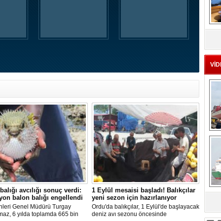
MS
eu
VİD
Ç
balığı avcılığı sonuç verdi:
1 Eylül mesaisi başladı! Balıkçılar
yon balon balığı engellendi
yeni sezon için hazırlanıyor
sa
nleri Genel Müdürü Turgay
Ordu'da balıkçılar, 1 Eylül'de başlayacak
maz, 6 yılda toplamda 665 bin
deniz avı sezonu öncesinde