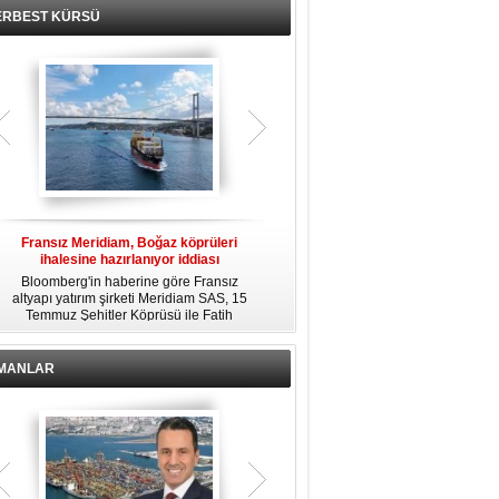
ERBEST KÜRSÜ
Fransız Meridiam, Boğaz köprüleri
Kendi yat limanına sahip en pahalı
ihalesine hazırlanıyor iddiası
özel adalar
Bloomberg'in haberine göre Fransız
Dünyanın en zengin insanlarından
altyapı yatırım şirketi Meridiam SAS, 15
bazıları için yaşam tarzının bir parçası
Temmuz Şehitler Köprüsü ile Fatih
sadece bir süper yat değil, aynı
R
Sultan Mehmet Köprüsü'nün
zamanda kendi yat limanı, helikopter
özelleştirilmesine yönelik ihaleyle
pisti ve seçkin villaları da içeren koca
ilgileniyor.
bir özel adadır.
İMANLAR