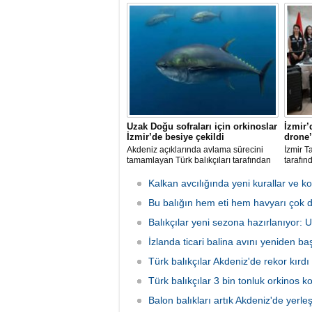
projeler geliştirirken, uzmanlar
balon b
tamamen yok edilmenin imkansız
uzaklaşt
olduğunu belirtiyor.
avcılığ
yeni ba
katılma
Uzak Doğu sofraları için orkinoslar
İzmir’
İzmir’de besiye çekildi
drone’
Akdeniz açıklarında avlama sürecini
İzmir T
tamamlayan Türk balıkçıları tarafından
tarafın
İzmir'deki çiftliklere nakledilen
kapsam
orkinoslar, Uzak Doğu ülkelerine ihraç
faaliyet
Kalkan avcılığında yeni kurallar ve ko
edilmek için özenle bakılıyor.
hava ve
Bu balığın hem eti hem havyarı çok d
olarak 
Balıkçılar yeni sezona hazırlanıyor:
İzlanda ticari balina avını yeniden baş
Türk balıkçılar Akdeniz'de rekor kırdı
Türk balıkçılar 3 bin tonluk orkinos k
Balon balıkları artık Akdeniz'de yerle