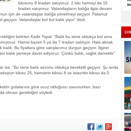
Kü
kilosunu 8 liradan satıyoruz. 2 kilo hamsiyi de 15
in
liradan satıyoruz. Vatandaşların balığa ilgisi devam
Bunun için de vatandaşlar balığa yönelmeyi seçiyor. Palamut
K
geçiyor. Vatandaşlar bol bol balık yiyor” dedi.
Kı
it
ÇO
rektiğini belirten Kadir Topal, “Balık bu sene oldukça bol ama
mıyoruz. Hamsi bazen 5 ya da 7 liradan satılıyor. Hala almak
balık. Bu fiyatlara göre satışlarımız durgun geçiyor. İlginin
kesi balık yemeye davet ediyoruz. Çünkü balık, sağlık demektir”
aşar ise, “Bu sene balık sezonu oldukça bereketli geçiyor. Şu anda
ekopun kilosu 25, hamsinin kilosu 8 ve istavritin kilosu da 5
 tüketim gıdalarına göre ucuz olduğunu savunurken, bazı
da olması gerektiğini söyledi.