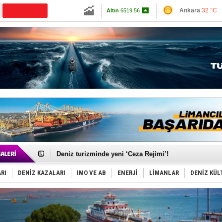
13747.76
Ankara
32 °C
Altın
6519.56
İzmir
41 °C
Dolar
47.5894
Antalya
32 °C
Euro
55.052
Muğla
32 °C
Çanakkale
34 
Türkiye-Irak enerji hattında yeni dönem başlıyor
Türk Armatöre 'Uyuşturucu' tutuklaması!
Deniz turizminde yeni ‘Ceza Rejimi’!
DÖDER, 28. Dönem Yönetim Kurulu Başkanını seçti!
Fairline, Türkiye’de ‘SoleMarin’i seçti
RI
DENİZ KAZALARI
IMO VE AB
ENERJİ
LİMANLAR
DENİZ KÜL
Baltık Denizi'nde tarih yazıldı!
Runit kubbesi okyanusun derinliklerinde halkı tehdit 
Limana dadandılar, 10 tekneyi soydular!
Türk Loydu’na Süveyş tonaj yetkisi
Hüseyin Mengi: “Yapay Zekâ, Ustanın yerini alamaz”