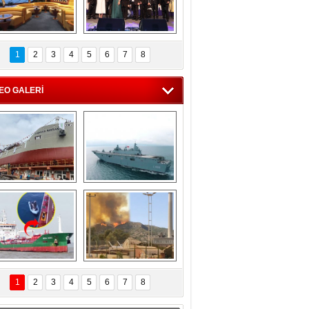
C'den 55 milyon 
5. Bosphorus Ship 
roluk turizm geliri 
Brokers Dinner, 
1
2
3
4
5
6
7
8
müjdesi
İstanbul’da yapıldı
EO GALERİ
eksan Tersanesi, 
TCG Anadolu, 
Başaran Bayrak 
tersane teknik 
tankerini suya 
seyrini tamamladı
indirdi
Göçmenlerin 
Milas’taki yangın 
imdadına Türk 
yeniden termik 
1
2
3
4
5
6
7
8
hipli MINA DENIZ 
santrallere doğru 
yetişti
ilerliyor