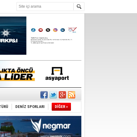
°C
TÜRÜ
DENİZ SPORLARI
DİĞER »
ediyor