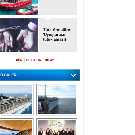
Türk Armatöre
'Uyuşturucu'
tutuklaması!
|
|
DÜN
BU HAFTA
BU AY
O GALERİ
emi içinde gemi” 
Dünyada tek! 
konsepti ile MSC 
Denizaltı yüzer 
Splendida
havuzu intikal 
seyrine başladı