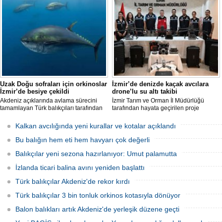
tamamen yok edilmenin imkansız
uzaklaştırıldığını belirterek, "Balon balığı
olduğunu belirtiyor.
avcılığı sayesinde, yaklaşık 50 milyon
yeni balon balığının ekosisteme
katılması önlendi." dedi.
Uzak Doğu sofraları için orkinoslar
İzmir’de denizde kaçak avcılara
İzmir’de besiye çekildi
drone’lu su altı takibi
Akdeniz açıklarında avlama sürecini
İzmir Tarım ve Orman İl Müdürlüğü
tamamlayan Türk balıkçıları tarafından
tarafından hayata geçirilen proje
İzmir'deki çiftliklere nakledilen
kapsamında, denizlerdeki kaçak
orkinoslar, Uzak Doğu ülkelerine ihraç
faaliyetleri anlık olarak tespit edebilen
Kalkan avcılığında yeni kurallar ve kotalar açıklandı
edilmek için özenle bakılıyor.
hava ve su altı dronları sahada aktif
olarak kullanılmaya başlandı.
Bu balığın hem eti hem havyarı çok değerli
Balıkçılar yeni sezona hazırlanıyor: Umut palamutta
İzlanda ticari balina avını yeniden başlattı
Türk balıkçılar Akdeniz'de rekor kırdı
Türk balıkçılar 3 bin tonluk orkinos kotasıyla dönüyor
Balon balıkları artık Akdeniz'de yerleşik düzene geçti