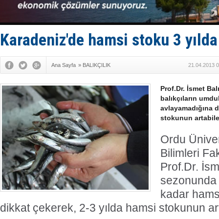
Depo ve tek
Kruvaziyer 
SES Yacht
Kargıcak K
Karadeniz'de hamsi stoku 3 yılda
Denizlerin 
Ana Sayfa
»
BALIKÇILIK
21.04.2013 0
Prof.Dr. İsmet Ba
balıkçıların umdu
avlayamadığına di
stokunun artabile
Ordu Üniver
Bilimleri Fa
Prof.Dr. İs
sezonunda b
kadar hams
dikkat çekerek, 2-3 yılda hamsi stokunun art