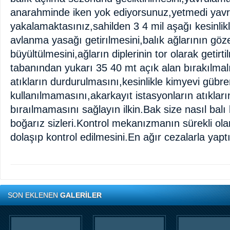
anarahminde iken yok ediyorsunuz,yetmedi yavr
yakalamaktasınız,sahilden 3 4 mil aşağı kesinlikl
avlanma yasağı getirılmesini,balık ağlarının göz
büyültülmesini,ağların diplerinin tor olarak getir
tabanından yukarı 35 40 mt açık alan bırakılmal
atıkların durdurulmasını,kesinlikle kimyevi gübre
kullanılmamasını,akarkayıt istasyonların atıkları
bıraılmamasını sağlayın ilkin.Bak size nasıl bal
boğarız sizleri.Kontrol mekanızmanın sürekli ola
dolaşıp kontrol edilmesini.En ağır cezalarla yap
SON EKLENEN
GALERİLER