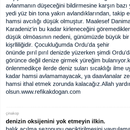
avlanmanın düşeceğini bildirmesine karşın bazı yı
yedi yüz bin tona yakın avlandıklarından, takip 
hamsi avcılığı düşük olmuştur. Maalesef Danima
Karadeniz'in bu kadar kirleneceğini göremedikle
düşük olmöasının nedeni, günümüzde büyük bir f
kişrlliliğidir. Çocukluğumda Ordu'da şehir
önünde pırıl pırıl denizde yüzerken şimdi Ordu'
görünce değil denize girmek yüreğim bulanıyor.k
önlenmedikçe ilerde deniz suları sıcaklığı ilme u
kadar hamsi avlamamayacak, ya daavlanalar zehi
hamsi ithal etmek zorunda kalacağız.Allah yard
olsun.www.refikakdogan.com
çinakop
denizin oksijenini yok etmeyin ilkin.
balık açılma sezonunu geciktirilmesini,yavrulama