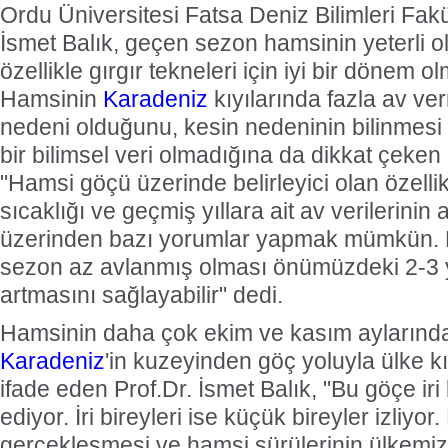
Ordu Üniversitesi Fatsa Deniz Bilimleri Fakü
İsmet Balık, geçen sezon hamsinin yeterli 
özellikle gırgır tekneleri için iyi bir dönem olm
Hamsinin
Karadeniz
kıyılarında fazla av v
nedeni olduğunu, kesin nedeninin bilinmesi
bir bilimsel veri olmadığına da dikkat çeken 
"Hamsi göçü üzerinde belirleyici olan özelli
sıcaklığı ve geçmiş yıllara ait av verilerinin 
üzerinden bazı yorumlar yapmak mümkün.
sezon az avlanmış olması önümüzdeki 2-3 yıl
artmasını sağlayabilir" dedi.
Hamsinin daha çok ekim ve kasım aylarında
Karadeniz
'in kuzeyinden göç yoluyla ülke kı
ifade eden Prof.Dr. İsmet Balık, "Bu göçe iri
ediyor. İri bireyleri ise küçük bireyler izliyo
gerçekleşmesi ve hamsi sürülerinin ülkemiz 