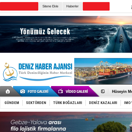
Sitene Ekle
Haberler
Günün Haberleri
Dünyanın e
Türk Loydu
Hüseyin Me
Hat-San Te
Med Marine
GÜNDEM
SEKTÖRDEN
TÜRK BOĞAZLARI
DENİZ KAZALARI
IMO 
KOSDER’den
Kalyoncu’da
Tekne, su a
Bacasında 
Dışişleri B