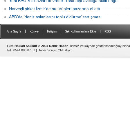
Yeni BAGİS cihazları devrede: Yasa dışı avcılığa akıllı engel
Norveçli şirket İzmir’de su ürünleri pazarına el attı
ABD’de 'deniz aslanlarını toplu öldürme' tartışması
|
|
|
|
Ana Sayfa
Künye
İletişim
Sık Kullanılanlara Ekle
RSS
Tüm Hakları Saklıdır © 2004 Deniz Haber
| İzinsiz ve kaynak gösterilmeden yayınlan
Tel : 0544 880 87 87 |
Haber Scripti
:
CM Bilişim