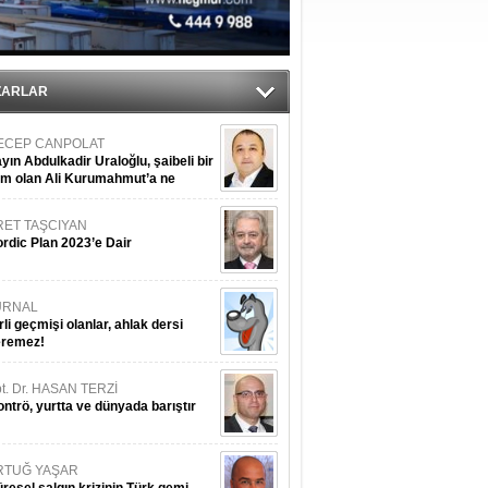
ZARLAR
ECEP CANPOLAT
yın Abdulkadir Uraloğlu, şaibeli bir
im olan Ali Kurumahmut’a ne
nışıyorsunuz?
RET TAŞCIYAN
rdic Plan 2023’e Dair
URNAL
rli geçmişi olanlar, ahlak dersi
eremez!
t. Dr. HASAN TERZİ
ntrö, yurtta ve dünyada barıştır
RTUĞ YAŞAR