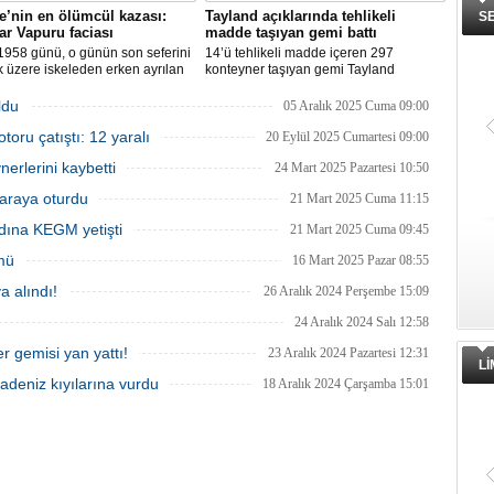
e’nin en ölümcül kazası:
Tayland açıklarında tehlikeli
S
r Vapuru faciası
madde taşıyan gemi battı
1958 günü, o günün son seferini
14’ü tehlikeli madde içeren 297
 üzere iskeleden erken ayrılan
konteyner taşıyan gemi Tayland
 Vapuru bir daha geri
açıklarında battı. Denizde büyük petrol
di.
sızıntısı oluştu. Petrol sızıntısına
ldu
05 Aralık 2025 Cuma 09:00
müdahale edildiği bildirildi.
oru çatıştı: 12 yaralı
20 Eylül 2025 Cumartesi 09:00
erlerini kaybetti
24 Mart 2025 Pazartesi 10:50
araya oturdu
21 Mart 2025 Cuma 11:15
dına KEGM yetişti
21 Mart 2025 Cuma 09:45
mü
16 Mart 2025 Pazar 08:55
a alındı!
26 Aralık 2024 Perşembe 15:09
24 Aralık 2024 Salı 12:58
 gemisi yan yattı!
23 Aralık 2024 Pazartesi 12:31
L
adeniz kıyılarına vurdu
18 Aralık 2024 Çarşamba 15:01