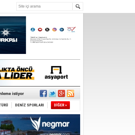
°C
nleme istiyor
TÜRÜ
DENİZ SPORLARI
DİĞER »
ediyor