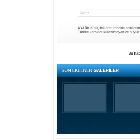
UYARI:
Küfür, hakaret, rencide edici cümle
Türkçe karakter kullanılmayan ve büyük 
Bu hab
SON EKLENEN
GALERİLER