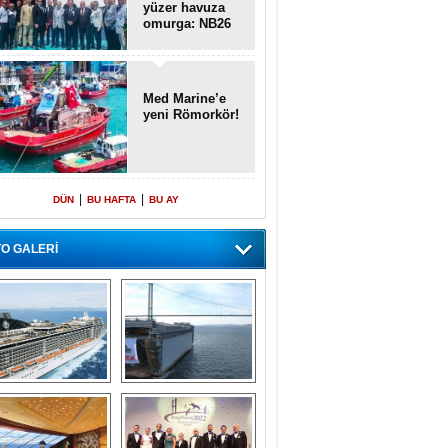
yüzer havuza
omurga: NB26
Med Marine’e
yeni Römorkör!
|
|
DÜN
BU HAFTA
BU AY
O GALERİ
emi içinde gemi” 
Dünyada tek! 
konsepti ile MSC 
Denizaltı yüzer 
Splendida
havuzu intikal 
seyrine başladı