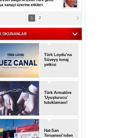
resel salgın krizinin Türk gemi
şa sanayi üzerine etkileri
1
2
pt. MESUT AZMİ GÖKSOY
lavuz kaptan kardeşlerime
hafen...
K OKUNANLAR
Türk Loydu’na
Süveyş tonaj
yetkisi
Türk Armatöre
'Uyuşturucu'
tutuklaması!
Hat-San
Tersanesi’nden