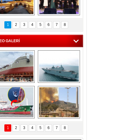
C'den 55 milyon 
5. Bosphorus Ship 
roluk turizm geliri 
Brokers Dinner, 
1
2
3
4
5
6
7
8
müjdesi
İstanbul’da yapıldı
EO GALERİ
eksan Tersanesi, 
TCG Anadolu, 
Başaran Bayrak 
tersane teknik 
tankerini suya 
seyrini tamamladı
indirdi
Göçmenlerin 
Milas’taki yangın 
imdadına Türk 
yeniden termik 
1
2
3
4
5
6
7
8
hipli MINA DENIZ 
santrallere doğru 
yetişti
ilerliyor