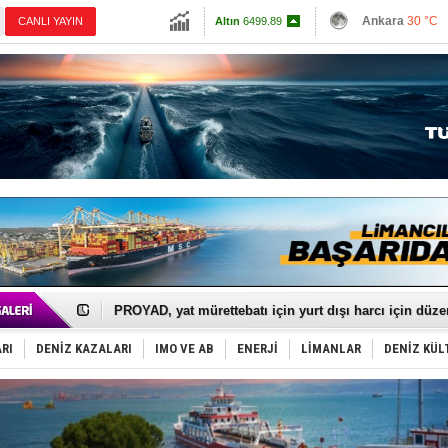
13798.82
Ankara
30 °C
CANLI YAYIN
Altın
6499.89
İzmir
30 °C
Dolar
47.5892
Antalya
28 °C
Euro
54.9552
Muğla
26 °C
Çanakkale
32 
İTU AUV, Dünya’da 2. oldu!
LNG taşımacılığında maliyetler katlandı
PROYAD, yat mürettebatı için yurt dışı harcı için düze
Türkiye-Irak enerji hattında yeni dönem başlıyor
Türk Armatöre 'Uyuşturucu' tutuklaması!
RI
DENİZ KAZALARI
IMO VE AB
ENERJİ
LİMANLAR
DENİZ KÜL
Deniz turizminde yeni ‘Ceza Rejimi’!
DÖDER, 28. Dönem Yönetim Kurulu Başkanını seçti!
Fairline, Türkiye’de ‘SoleMarin’i seçti
Baltık Denizi'nde tarih yazıldı!
Runit kubbesi okyanusun derinliklerinde halkı tehdit 