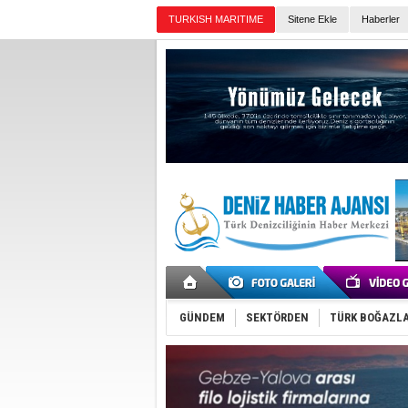
TURKISH MARITIME
Sitene Ekle
Haberler
Günün Haberleri
GÜNDEM
SEKTÖRDEN
TÜRK BOĞAZLA