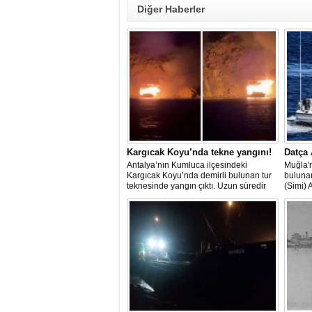
Diğer Haberler
Kargıcak Koyu’nda tekne yangını!
Datça 
Antalya’nın Kumluca ilçesindeki
Muğla'n
Kargıcak Koyu’nda demirli bulunan tur
buluna
teknesinde yangın çıktı. Uzun süredir
(Simi) 
kullanılmadığı belirtilen ve içerisinde
teknede
kimsenin bulunmadığı tekne, itfaiyenin
kurtarı
karadan müdahale edememesi
ve hav
nedeniyle tamamen yanarak
çalışma
kullanılamaz hale geldi.