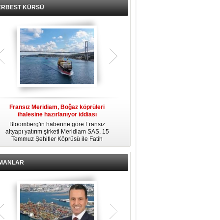
ERBEST KÜRSÜ
Fransız Meridiam, Boğaz köprüleri
Kendi yat limanına sahip en pahalı
ihalesine hazırlanıyor iddiası
özel adalar
Bloomberg'in haberine göre Fransız
Dünyanın en zengin insanlarından
altyapı yatırım şirketi Meridiam SAS, 15
bazıları için yaşam tarzının bir parçası
Temmuz Şehitler Köprüsü ile Fatih
sadece bir süper yat değil, aynı
R
Sultan Mehmet Köprüsü'nün
zamanda kendi yat limanı, helikopter
özelleştirilmesine yönelik ihaleyle
pisti ve seçkin villaları da içeren koca
ilgileniyor.
bir özel adadır.
İMANLAR