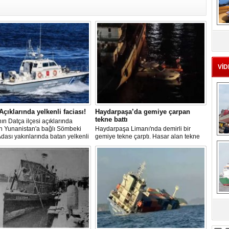
MS
eu
VİD
Açıklarında yelkenli faciası!
Haydarpaşa’da gemiye çarpan
tekne battı
ın Datça ilçesi açıklarında
n Yunanistan'a bağlı Sömbeki
Haydarpaşa Limanı'nda demirli bir
Adası yakınlarında batan yelkenli
gemiye tekne çarptı. Hasar alan tekne
Ç
ki 9 kişiden 8'i sağ olarak
kısa süre içerisinde su alıp batarken,
lırken, kaybolan 1 kişi için deniz
teknedeki 5 kişi kurtarıldı.
adan geniş çaplı arama kurtarma
sı başlatıldı.
sa