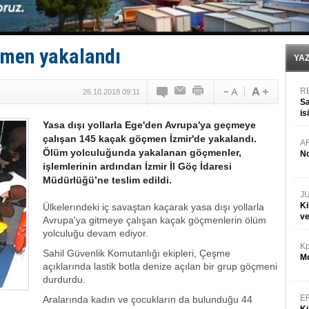
Limana dadandılar, 10 tekneyi soydular!
Türk Loydu’na Süveyş tonaj yetkisi
Hüseyin Mengi: “Yapay Zekâ, Ustanın yerini alamaz”
Hat-San Tersanesi’nden yüzer havuza omurga: NB26
çmen yakalandı
Med Marine’e yeni Römorkör!
YA
R
26.10.2018 09:11
Sa
is
Yasa dışı yollarla Ege'den Avrupa'ya geçmeye
da
çalışan 145 kaçak göçmen İzmir'de yakalandı.
A
Ölüm yolculuğunda yakalanan göçmenler,
No
işlemlerinin ardından İzmir İl Göç İdaresi
Müdürlüğü’ne teslim edildi.
J
Ki
Ülkelerındeki iç savaştan kaçarak yasa dışı yollarla
v
Avrupa'ya gitmeye çalışan kaçak göçmenlerin ölüm
yolculuğu devam ediyor.
Kp
Sahil Güvenlik Komutanlığı ekipleri, Çeşme
Mo
açıklarında lastik botla denize açılan bir grup göçmeni
durdurdu.
E
Aralarında kadın ve çocukların da bulunduğu 44