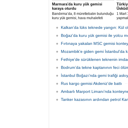
Marmara'da kuru yük gemisi
Türkiy
karaya oturdu
Üsküda
Bandırma’da, 8 mürettebatın bulunduğu
1 Mart 
kuru yük gemisi, hava muhalefeti
yapmak
nedeniyle karaya oturdu. Gemiyi
Üsküdar
kurtarma çalışmaları sürüyor.
döneme
Kalkan’da lüks teknede yangın: Kül o
Boğaz'da kuru yük gemisi ile yolcu mot
Fırtınaya yakalan MSC gemisi konteyn
Mozambik'e giden gemi İstanbul’da k
Fethiye'de sürüklenen teknenin imda
Bodrum’da tekne kaptanının feci ölü
İstanbul Boğazı'nda gemi trafiği askıy
Rus kargo gemisi Akdeniz'de battı
Ambarlı Marport Limanı'nda konteyner
Tanker kazasının ardından petrol Kar