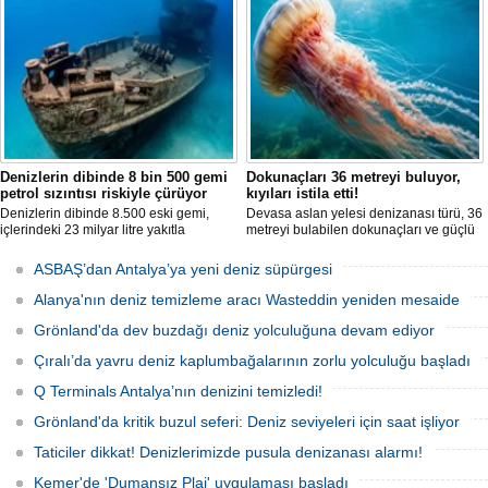
incelendi. Araştırmacılar, söz konusu
ila 120 metre derinlikte ve 2
mikroalgin bugüne kadar incelenen
kilometreden fazla uzunlukta, Ege
türler arasında en zehirli örnek
Denizi’ndeki en büyük mercan ormanı
olduğunu ortaya çıkardı.
keşfedildi.
Denizlerin dibinde 8 bin 500 gemi
Dokunaçları 36 metreyi buluyor,
petrol sızıntısı riskiyle çürüyor
kıyıları istila etti!
Denizlerin dibinde 8.500 eski gemi,
Devasa aslan yelesi denizanası türü, 36
içlerindeki 23 milyar litre yakıtla
metreyi bulabilen dokunaçları ve güçlü
paslanıyor. Bilim insanları, bu
zehriyle kıyıları istila etti. Uzmanlar,
enkazlardan olası petrol sızıntılarının
akıntıların bu olağan dışı yoğunluğa
ASBAŞ’dan Antalya’ya yeni deniz süpürgesi
deniz ekosistemleri için büyük bir tehdit
neden olduğunu belirtiyor.
oluşturduğunu belirtiyor.
Alanya'nın deniz temizleme aracı Wasteddin yeniden mesaide
Grönland'da dev buzdağı deniz yolculuğuna devam ediyor
Çıralı’da yavru deniz kaplumbağalarının zorlu yolculuğu başladı
Q Terminals Antalya’nın denizini temizledi!
Grönland'da kritik buzul seferi: Deniz seviyeleri için saat işliyor
Taticiler dikkat! Denizlerimizde pusula denizanası alarmı!
Kemer'de 'Dumansız Plaj' uygulaması başladı