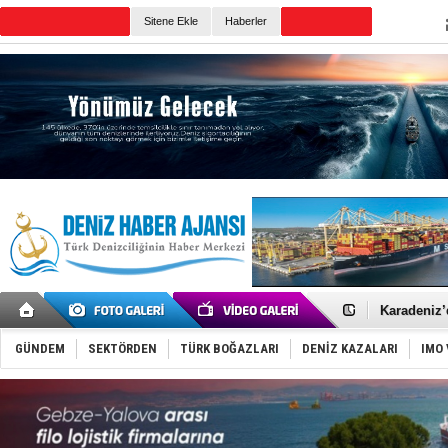
Sitene Ekle
Haberler
Günün Haberleri
Yakıt barcı
Rus İHA’la
Karadeniz’
Tatil hesab
Rusya, göl
GÜNDEM
SEKTÖRDEN
TÜRK BOĞAZLARI
DENİZ KAZALARI
IMO 
Enejota ti
Denizcilik
Türkiye’den
‘14. Olymp
Taksi Botla