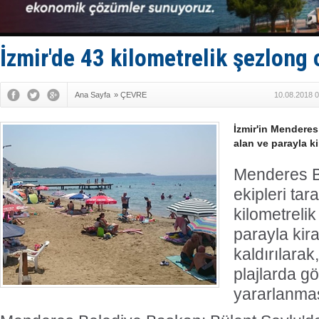
TÜRKLİM Ba
SOCAR da M
Türkiye'nin
Dünyanın e
İzmir'de 43 kilometrelik şezlong
Hürmüz’de
Ana Sayfa
»
ÇEVRE
10.08.2018 0
İzmir'in Menderes 
alan ve parayla k
Menderes B
ekipleri tar
kilometrelik
parayla kir
kaldırılarak
plajlarda gö
yararlanmas