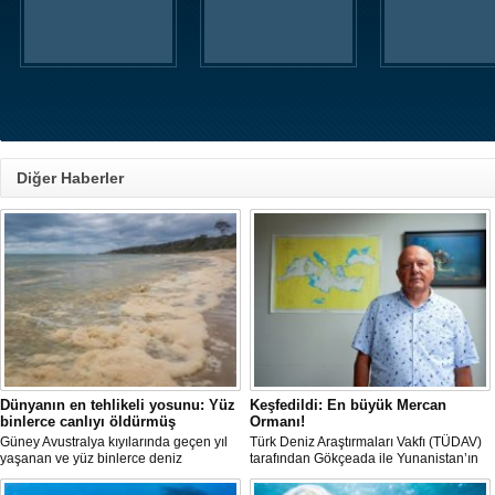
Diğer Haberler
Dünyanın en tehlikeli yosunu: Yüz
Keşfedildi: En büyük Mercan
binlerce canlıyı öldürmüş
Ormanı!
Güney Avustralya kıyılarında geçen yıl
Türk Deniz Araştırmaları Vakfı (TÜDAV)
yaşanan ve yüz binlerce deniz
tarafından Gökçeada ile Yunanistan’ın
canlısının ölümüne yol açan çevre
Semadirek Adası arasında yürütülen
felaketinin arkasındaki yosun türü
araştırmada, Türkiye kara sularında 70