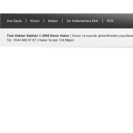
|
|
|
|
Ana Sayfa
Künye
İletişim
Sık Kullanılanlara Ekle
RSS
Tüm Hakları Saklıdır © 2004 Deniz Haber
| İzinsiz ve kaynak gösterilmeden yayınlan
Tel : 0544 880 87 87 |
Haber Scripti
:
CM Bilişim