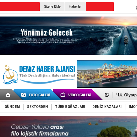
TURKISH MARITIME
Sitene Ekle
Haberler
CANLI YAYIN
Günün Haberleri
Denizcilik
Türkiye’den
‘14. Olymp
Taksi Botla
TÜRKLİM Ba
GÜNDEM
SEKTÖRDEN
TÜRK BOĞAZLARI
DENİZ KAZALARI
IMO 
SOCAR da M
Türkiye'nin
Dünyanın e
Hürmüz’de
Rusya'nın g