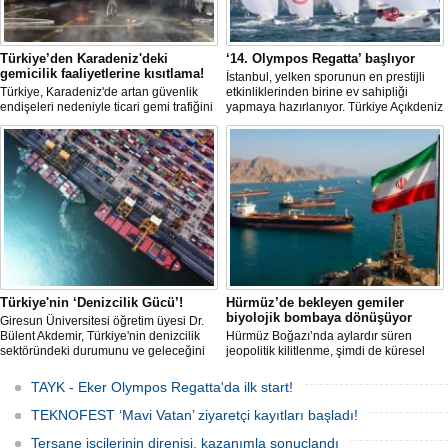
Türkiye’den Karadeniz'deki
‘14. Olympos Regatta’ başlıyor
gemicilik faaliyetlerine kısıtlama!
İstanbul, yelken sporunun en prestijli
Türkiye, Karadeniz'de artan güvenlik
etkinliklerinden birine ev sahipliği
endişeleri nedeniyle ticari gemi trafiğini
yapmaya hazırlanıyor. Türkiye Açıkdeniz
kısıtlamaya başladı. Bu durum,
Yarış Kulübü (TAYK), Türkiye Yelken
bölgedeki gıda güvenliğini tehdit ediyor.
Federasyonu ve Eker Süt Ürünleri iş
birliğiyle hayata geçirilecek olan 14.
TAYK - Eker Olympos Regatta, 7
Ağustos'ta start alacak ve 16 Ağustos'a
kadar deniz tutkunlarını bir araya
getirecek. "Rüzgâ
Türkiye'nin ‘Denizcilik Gücü’!
Hürmüz’de bekleyen gemiler
biyolojik bombaya dönüşüyor
Giresun Üniversitesi öğretim üyesi Dr.
Bülent Akdemir, Türkiye'nin denizcilik
Hürmüz Boğazı’nda aylardır süren
sektöründeki durumunu ve geleceğini
jeopolitik kilitlenme, şimdi de küresel
değerlendirdi.
ölçekte bir çevre felaketinin kapısını
aralamış olabilir. Sıcak sularda
TAYK - Eker Olympos Regatta'da ilk start!
hareketsiz bekleyen binden fazla gemi,
istilacı deniz canlıları için devasa bir
TEKNOFEST ‘Mavi Vatan’ ziyaretçi kayıtları başladı!
üreme merkezine dönüşmüş durumda.
Tersane işçilerinin direnişi, kazanımla sonuçlandı