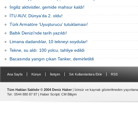
İngiliz aktivistler, gemide mahsur kaldı!
İTU AUV, Dünya’da 2. oldu!
Türk Armatöre 'Uyuşturucu' tutuklaması!
Baltık Denizi'nde tarih yazıldı!
Limana dadandılar, 10 tekneyi soydular!
Tekne, su aldı: 100 yolcu, tahliye edildi
Bacasında yangın çıkan Tanker, demirletildi
|
|
|
|
Ana Sayfa
Künye
İletişim
Sık Kullanılanlara Ekle
RSS
Tüm Hakları Saklıdır © 2004 Deniz Haber
| İzinsiz ve kaynak gösterilmeden yayınlan
Tel : 0544 880 87 87 |
Haber Scripti
:
CM Bilişim