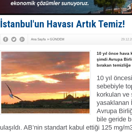
Keşfedildi
D-Marin, A
Van’da inş
ASEAN ilk 
İstanbul'un Havası Artık Temiz!
TAYK - Eke
Ana Sayfa
»
GÜNDEM
29.12.2
10 yıl önce hava k
şimdi Avrupa Birli
bırakan temizliğe 
10 yıl öncesi
sebebiyle to
korkulan ve
yasaklanan İ
Avrupa Birliğ
bile geride 
ulaşıldı. AB’nin standart kabul ettiği 125 mg/m