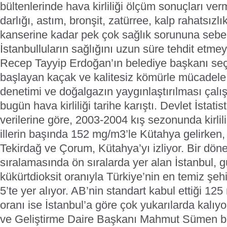
bültenlerinde hava kirliliği ölçüm sonuçları ve
darlığı, astım, bronşit, zatürree, kalp rahatsızlı
kanserine kadar pek çok sağlık sorununa sebep 
İstanbulluların sağlığını uzun süre tehdit etm
Recep Tayyip Erdoğan’ın belediye başkanı seçi
başlayan kaçak ve kalitesiz kömürle mücadele, f
denetimi ve doğalgazın yaygınlaştırılması çalı
bugün hava kirliliği tarihe karıştı. Devlet İstati
verilerine göre, 2003-2004 kış sezonunda kirlil
illerin başında 152 mg/m3’le Kütahya gelirken
Tekirdağ ve Çorum, Kütahya’yı izliyor. Bir dönem
sıralamasında ön sıralarda yer alan İstanbul
kükürtdioksit oranıyla Türkiye’nin en temiz şehi
5’te yer alıyor. AB’nin standart kabul ettiği 12
oranı ise İstanbul’a göre çok yukarılarda kalıyo
ve Geliştirme Daire Başkanı Mahmut Sümen bu