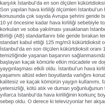
karşılık İstanbul’da en son ölçülen kükürtdioks
Son yapılan hava kirliliği ölçümleri İstanbul’un 
konusunda çok sayıda Avrupa şehrini geride bı
10 yıl öncesine kadar hava kirliliği sebebiyle t
korkulan ve soba yakılması yasaklanan İstanb
Birliği (AB) standartlarını bile geride bırakan te
standart kabul ettiği 125 mg/m3 kükürtdioksit o
İstanbul’da en son ölçülen kükürtdioksit oran
temizliğinde yaşanan başarının sağlanmasında
başlayan kaçak kömürle etkin mücadele ve do
yaygınlaşması etkili oldu. İstanbul’un hava kirlil
yaşamını altüst eden boyutlarda varlığını korudu
kalitesiz ve kaçak kömürün yaygın kullanımı, f
yetersizliği, kötü atık ve duman yoğunluğunun fa
yıllarca İstanbul’da hava kirliliğinin korkunç 
sebep oldu. O derece ki televizyonlar her akş