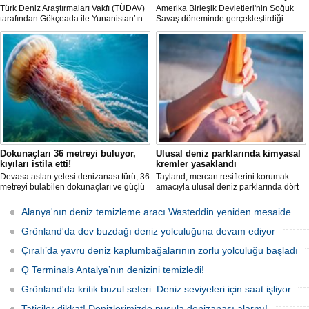
Türk Deniz Araştırmaları Vakfı (TÜDAV)
Amerika Birleşik Devletleri'nin Soğuk
tarafından Gökçeada ile Yunanistan’ın
Savaş döneminde gerçekleştirdiği
Semadirek Adası arasında yürütülen
nükleer testlerin ardından kalan
araştırmada, Türkiye kara sularında 70
radyoaktif atıkların üzerini kapatan Runit
ila 120 metre derinlikte ve 2
Kubbesi, çevresel riskler ve deniz
kilometreden fazla uzunlukta, Ege
seviyesindeki yükselmeler nedeniyle
Denizi’ndeki en büyük mercan ormanı
tartışma konusu olmaya devam ediyor.
keşfedildi.
Dokunaçları 36 metreyi buluyor,
Ulusal deniz parklarında kimyasal
kıyıları istila etti!
kremler yasaklandı
Devasa aslan yelesi denizanası türü, 36
Tayland, mercan resiflerini korumak
metreyi bulabilen dokunaçları ve güçlü
amacıyla ulusal deniz parklarında dört
zehriyle kıyıları istila etti. Uzmanlar,
belirli kimyasal maddeyi içeren güneş
akıntıların bu olağan dışı yoğunluğa
kremlerinin kullanımını resmen
Alanya'nın deniz temizleme aracı Wasteddin yeniden mesaide
neden olduğunu belirtiyor.
yasakladı.
Grönland'da dev buzdağı deniz yolculuğuna devam ediyor
Çıralı’da yavru deniz kaplumbağalarının zorlu yolculuğu başladı
Q Terminals Antalya’nın denizini temizledi!
Grönland'da kritik buzul seferi: Deniz seviyeleri için saat işliyor
Taticiler dikkat! Denizlerimizde pusula denizanası alarmı!