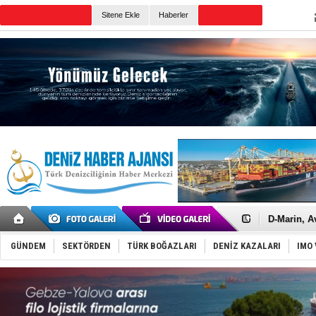
TURKISH MARITIME
Sitene Ekle
Haberler
CANLI YAYIN
Günün Haberleri
Rusya'nın g
Keşfedildi
D-Marin, A
Van’da inş
ASEAN ilk 
GÜNDEM
SEKTÖRDEN
TÜRK BOĞAZLARI
DENİZ KAZALARI
IMO 
TAYK - Eke
İstanbul v
TEKNOFEST 
Tersane işç
İngiliz akt