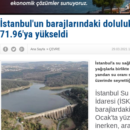
FESCO, Kar
DESE, BIMC
GİMBİRDER 
35 milyon T
İstanbul'un barajlarındaki dolulu
İnsansız c
71.96'ya yükseldi
Ana Sayfa
»
ÇEVRE
29.03.2021 1
İstanbul'a su sağ
yağışlarla birlikt
yandan su oranı s
üzerinde seyrettiğ
İstanbul Su
İdaresi (İSK
barajlardak
Ocak'ta yüz
inerken, a