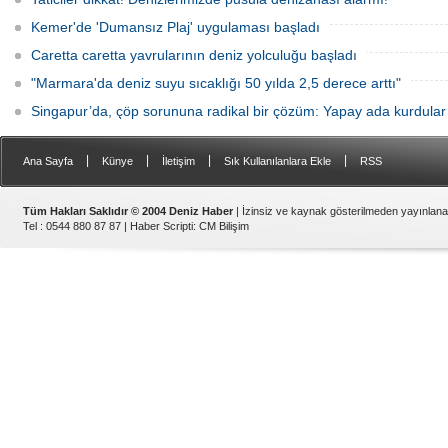
Kemer'de 'Dumansız Plaj' uygulaması başladı
Caretta caretta yavrularının deniz yolculuğu başladı
"Marmara'da deniz suyu sıcaklığı 50 yılda 2,5 derece arttı"
Singapur’da, çöp sorununa radikal bir çözüm: Yapay ada kurdular
|
|
|
|
Ana Sayfa
Künye
İletişim
Sık Kullanılanlara Ekle
RSS
Tüm Hakları Saklıdır © 2004 Deniz Haber
| İzinsiz ve kaynak gösterilmeden yayınlan
Tel : 0544 880 87 87 |
Haber Scripti
:
CM Bilişim