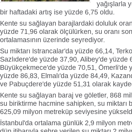
yağışlarla y
bir haftadaki artış ise yüzde 6,75 oldu.
Kente su sağlayan barajlardaki doluluk oranı
yüzde 71,96 olarak ölçülürken, su oranı son 
ortalamasının üzerinde seyrediyor.
Su miktarı Istrancalar'da yüzde 66,14, Terk
Sazlıdere'de yüzde 37,90, Alibey'de yüzde 
Büyükçekmece'de yüzde 70,51, Ömerli'de yü
yüzde 86,83, Elmalı'da yüzde 84,49, Kazan
ve Pabuçdere'de yüzde 51,31 olarak kayded
Kente su sağlayan baraj ve göletler, 868 m
su biriktirme hacmine sahipken, su miktarı b
625,09 milyon metreküp seviyesine yükseld
İstanbul'da ortalama günlük 2,9 milyon metr
dün itibarıyla şehre verilen su miktarı 2 mi