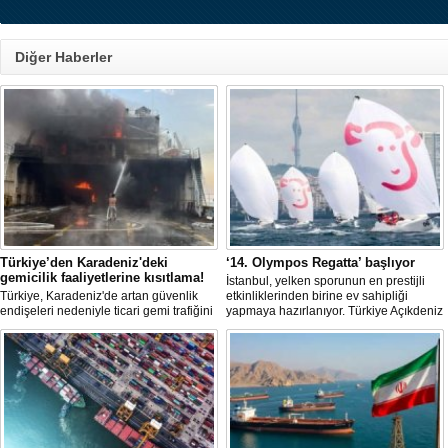
Diğer Haberler
Türkiye’den Karadeniz'deki
‘14. Olympos Regatta’ başlıyor
gemicilik faaliyetlerine kısıtlama!
İstanbul, yelken sporunun en prestijli
Türkiye, Karadeniz'de artan güvenlik
etkinliklerinden birine ev sahipliği
endişeleri nedeniyle ticari gemi trafiğini
yapmaya hazırlanıyor. Türkiye Açıkdeniz
kısıtlamaya başladı. Bu durum,
Yarış Kulübü (TAYK), Türkiye Yelken
bölgedeki gıda güvenliğini tehdit ediyor.
Federasyonu ve Eker Süt Ürünleri iş
birliğiyle hayata geçirilecek olan 14.
TAYK - Eker Olympos Regatta, 7
Ağustos'ta start alacak ve 16 Ağustos'a
kadar deniz tutkunlarını bir araya
getirecek. "Rüzgâ