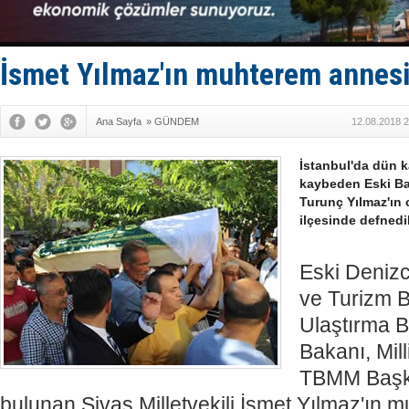
Keşfedildi
D-Marin, A
Van’da inş
ASEAN ilk 
İsmet Yılmaz'ın muhterem annesi
TAYK - Eke
Ana Sayfa
»
GÜNDEM
12.08.2018 2
İstanbul'da dün k
kaybeden Eski Ba
Turunç Yılmaz'ın 
ilçesinde defnedil
Eski Denizci
ve Turizm B
Ulaştırma Ba
Bakanı, Mil
TBMM Başka
bulunan Sivas Milletvekili İsmet Yılmaz'ın 