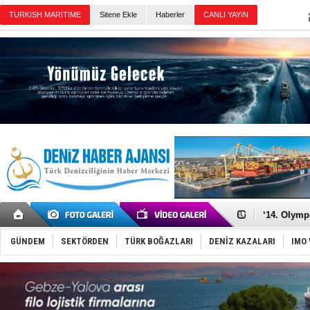
Sitene Ekle
Haberler
Günün Haberleri
Denizcilik
Türkiye’den
‘14. Olymp
Taksi Botla
TÜRKLİM Ba
GÜNDEM
SEKTÖRDEN
TÜRK BOĞAZLARI
DENİZ KAZALARI
IMO 
SOCAR da M
Türkiye'nin
Dünyanın e
Hürmüz’de
Rusya'nın g