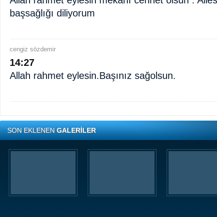
Allah rahmet eylesin mekanı cennet olsun . Ailes
başsağlığı diliyorum
cengiz sözdemir
14:27
Allah rahmet eylesin.Başınız sağolsun.
SON EKLENEN
GALERİLER