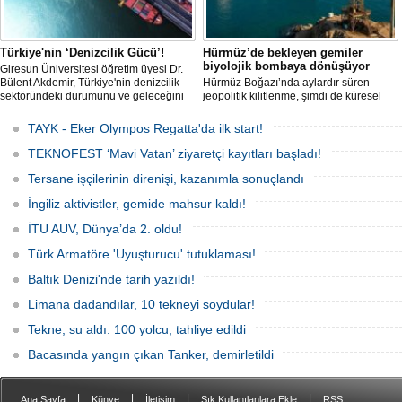
Türkiye'nin ‘Denizcilik Gücü’!
Hürmüz’de bekleyen gemiler
biyolojik bombaya dönüşüyor
Giresun Üniversitesi öğretim üyesi Dr.
Bülent Akdemir, Türkiye'nin denizcilik
Hürmüz Boğazı’nda aylardır süren
sektöründeki durumunu ve geleceğini
jeopolitik kilitlenme, şimdi de küresel
değerlendirdi.
ölçekte bir çevre felaketinin kapısını
aralamış olabilir. Sıcak sularda
TAYK - Eker Olympos Regatta'da ilk start!
hareketsiz bekleyen binden fazla gemi,
istilacı deniz canlıları için devasa bir
TEKNOFEST ‘Mavi Vatan’ ziyaretçi kayıtları başladı!
üreme merkezine dönüşmüş durumda.
Tersane işçilerinin direnişi, kazanımla sonuçlandı
İngiliz aktivistler, gemide mahsur kaldı!
İTU AUV, Dünya’da 2. oldu!
Türk Armatöre 'Uyuşturucu' tutuklaması!
Baltık Denizi'nde tarih yazıldı!
Limana dadandılar, 10 tekneyi soydular!
Tekne, su aldı: 100 yolcu, tahliye edildi
Bacasında yangın çıkan Tanker, demirletildi
|
|
|
|
Ana Sayfa
Künye
İletişim
Sık Kullanılanlara Ekle
RSS