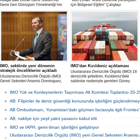
Aliağa’daki Dörtel Gemi Söküm AB
“IMO Liman Tesisi Güvenlik Denetçileri
Gemi Geri Dönüşüm Yönetmeliği’nin
için Bölgesel Eğitim” Çalıştayı
özellikle özellikle kıyı şeridi korumasına
İstanbul'da düzenlendi.
ilişkin hükümlere uymadığı için AB
listesinden çıkarıldı.
IMO, sektörde yeni dönemin
IMO'dan Kızıldeniz açıklaması
stratejik önceliklerini açıkladı
Uluslararası Denizcilik Örgütü (IMO) 18
Uluslararası Denizcilik Örgütü (IMO)
denizcilik şirketinin, Kızıldeniz'deki
Genel Sekreteri Arsenio Dominguez,
saldırılar nedeniyle gemileri Güney
daha güvenli ve çevre dostu denizciliğin
Afrika rotasına yönlendirdiklerini
sağlanması amacıyla örgütün
açıkladı.
IMO Yük ve Konteynerlerin Taşınması Alt Komitesi Toplantısı 20-2
önümüzdeki dört yıla ilişkin planlarını ve
odak alanlarını paylaştı.
AB: Filipinler ile deniz güvenliği konusunda işbirliğini güçlendirmey
AB Ombudsmanı, Yunanistan'daki göçmen faciasıyla ilgili Frontex'
AB, nakliye için yeşil yakıt yasasını kabul etti
IMO ve IAPH, gemi-liman işbirliğini geliştiriyor
Uluslararası Denizcilik Örgütü (IMO) yeni Genel Sekreteri Arseni