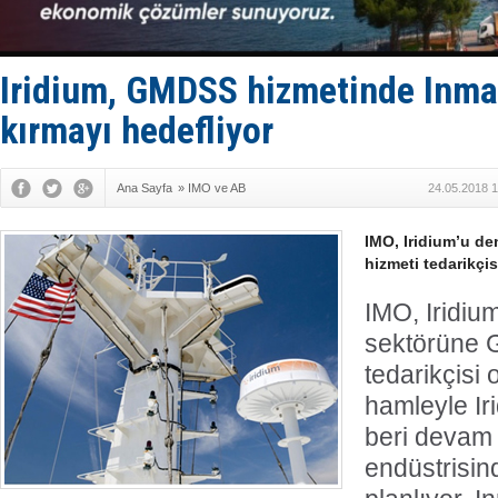
Hürmüz’de
Rusya'nın g
Keşfedildi
D-Marin, A
Iridium, GMDSS hizmetinde Inmar
Van’da inş
kırmayı hedefliyor
Ana Sayfa
»
IMO ve AB
24.05.2018 1
IMO, Iridium’u d
hizmeti tedarikçis
IMO, Iridium
sektörüne 
tedarikçisi 
hamleyle Ir
beri devam
endüstrisind