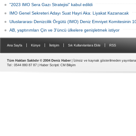
oldu
"2023 IMO Sera Gazı Stratejisi" kabul edildi
IMO Genel Sekreteri Adayı Suat Hayri Aka: Liyakat Kazanacak
Uluslararası Denizcilik Örgütü (IMO) Deniz Emniyet Komitesinin 10
AB, yaptırımları Çin ve 3'üncü ülkelere genişletmek istiyor
|
|
|
|
Ana Sayfa
Künye
İletişim
Sık Kullanılanlara Ekle
RSS
Tüm Hakları Saklıdır © 2004 Deniz Haber
| İzinsiz ve kaynak gösterilmeden yayınlan
Tel : 0544 880 87 87 |
Haber Scripti
:
CM Bilişim