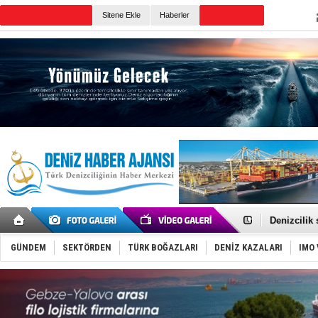
TURKISH MARITIME
Sitene Ekle
Haberler
CANLI YAYIN
Günün Haberleri
Rusya, göl
Enejota ti
Denizcilik
Türkiye’den
‘14. Olymp
GÜNDEM
SEKTÖRDEN
TÜRK BOĞAZLARI
DENİZ KAZALARI
IMO 
Taksi Botla
TÜRKLİM Ba
SOCAR da M
Türkiye'nin
Dünyanın e