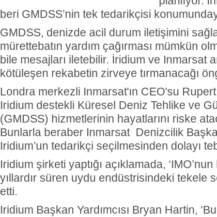
planlıyor. 
beri GMDSS’nin tek tedarikçisi konumunday
GMDSS, denizde acil durum iletişimini sağl
mürettebatın yardım çağırması mümkün ol
bile mesajları iletebilir. İridium ve Inmarsat 
kötüleşen rekabetin zirveye tırmanacağı ön
Londra merkezli Inmarsat'ın CEO'su Rupert
Iridium destekli Küresel Deniz Tehlike ve G
(GMDSS) hizmetlerinin hayatlarını riske atac
Bunlarla beraber Inmarsat Denizcilik Başka
Iridium’un tedarikçi seçilmesinden dolayı tebr
Iridium şirketi yaptığı açıklamada, ‘IMO’nun 
yıllardır süren uydu endüstrisindeki tekele s
etti.
Iridium Başkan Yardımcısı Bryan Hartin, ‘Bu,