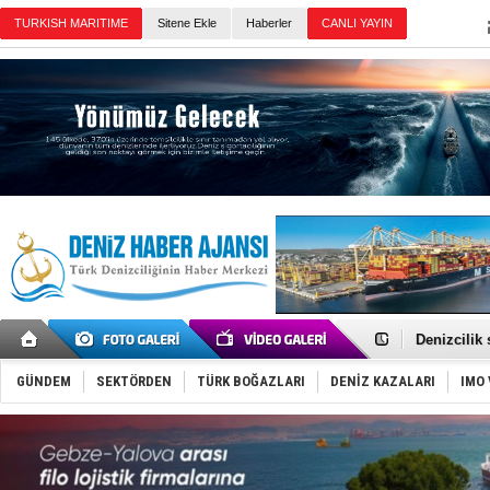
TURKISH MARITIME
Sitene Ekle
Haberler
CANLI YAYIN
Günün Haberleri
Rusya, göl
Enejota ti
Denizcilik
Türkiye’den
‘14. Olymp
GÜNDEM
SEKTÖRDEN
TÜRK BOĞAZLARI
DENİZ KAZALARI
IMO 
Taksi Botla
TÜRKLİM Ba
SOCAR da M
Türkiye'nin
Dünyanın e