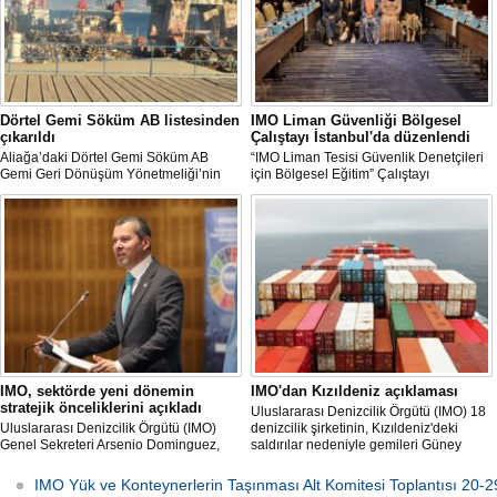
Dörtel Gemi Söküm AB listesinden
IMO Liman Güvenliği Bölgesel
çıkarıldı
Çalıştayı İstanbul'da düzenlendi
Aliağa’daki Dörtel Gemi Söküm AB
“IMO Liman Tesisi Güvenlik Denetçileri
Gemi Geri Dönüşüm Yönetmeliği’nin
için Bölgesel Eğitim” Çalıştayı
özellikle özellikle kıyı şeridi korumasına
İstanbul'da düzenlendi.
ilişkin hükümlere uymadığı için AB
listesinden çıkarıldı.
IMO, sektörde yeni dönemin
IMO'dan Kızıldeniz açıklaması
stratejik önceliklerini açıkladı
Uluslararası Denizcilik Örgütü (IMO) 18
Uluslararası Denizcilik Örgütü (IMO)
denizcilik şirketinin, Kızıldeniz'deki
Genel Sekreteri Arsenio Dominguez,
saldırılar nedeniyle gemileri Güney
daha güvenli ve çevre dostu denizciliğin
Afrika rotasına yönlendirdiklerini
sağlanması amacıyla örgütün
açıkladı.
IMO Yük ve Konteynerlerin Taşınması Alt Komitesi Toplantısı 20-2
önümüzdeki dört yıla ilişkin planlarını ve