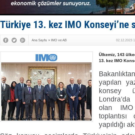
Hürmüz’de
Rusya'nın g
Keşfedildi
D-Marin, A
Türkiye 13. kez IMO Konseyi’ne s
Van’da inş
Ana Sayfa
»
IMO ve AB
02.12.2023 1
Ülkemiz, 143 ülke
13. kez IMO Konse
Bakanlıkt
yapılan ya
konsey üy
Londra’da 
olan IMO
toplantısı
yapıldığı akt