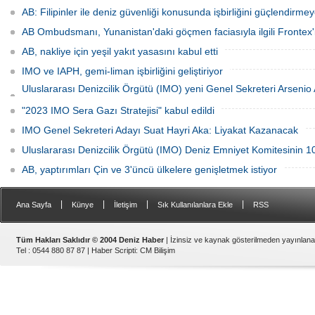
odak alanlarını paylaştı.
AB: Filipinler ile deniz güvenliği konusunda işbirliğini güçlendirmey
AB Ombudsmanı, Yunanistan'daki göçmen faciasıyla ilgili Frontex'
AB, nakliye için yeşil yakıt yasasını kabul etti
IMO ve IAPH, gemi-liman işbirliğini geliştiriyor
Uluslararası Denizcilik Örgütü (IMO) yeni Genel Sekreteri Arseni
oldu
"2023 IMO Sera Gazı Stratejisi" kabul edildi
IMO Genel Sekreteri Adayı Suat Hayri Aka: Liyakat Kazanacak
Uluslararası Denizcilik Örgütü (IMO) Deniz Emniyet Komitesinin 10
AB, yaptırımları Çin ve 3'üncü ülkelere genişletmek istiyor
|
|
|
|
Ana Sayfa
Künye
İletişim
Sık Kullanılanlara Ekle
RSS
Tüm Hakları Saklıdır © 2004 Deniz Haber
| İzinsiz ve kaynak gösterilmeden yayınlan
Tel : 0544 880 87 87 |
Haber Scripti
:
CM Bilişim