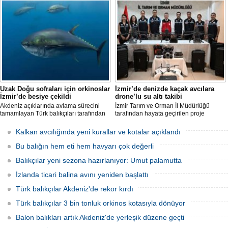
tamamen yok edilmenin imkansız
uzaklaştırıldığını belirterek, "Balon balığı
olduğunu belirtiyor.
avcılığı sayesinde, yaklaşık 50 milyon
yeni balon balığının ekosisteme
katılması önlendi." dedi.
Uzak Doğu sofraları için orkinoslar
İzmir’de denizde kaçak avcılara
İzmir’de besiye çekildi
drone’lu su altı takibi
Akdeniz açıklarında avlama sürecini
İzmir Tarım ve Orman İl Müdürlüğü
tamamlayan Türk balıkçıları tarafından
tarafından hayata geçirilen proje
İzmir'deki çiftliklere nakledilen
kapsamında, denizlerdeki kaçak
orkinoslar, Uzak Doğu ülkelerine ihraç
faaliyetleri anlık olarak tespit edebilen
Kalkan avcılığında yeni kurallar ve kotalar açıklandı
edilmek için özenle bakılıyor.
hava ve su altı dronları sahada aktif
olarak kullanılmaya başlandı.
Bu balığın hem eti hem havyarı çok değerli
Balıkçılar yeni sezona hazırlanıyor: Umut palamutta
İzlanda ticari balina avını yeniden başlattı
Türk balıkçılar Akdeniz'de rekor kırdı
Türk balıkçılar 3 bin tonluk orkinos kotasıyla dönüyor
Balon balıkları artık Akdeniz'de yerleşik düzene geçti