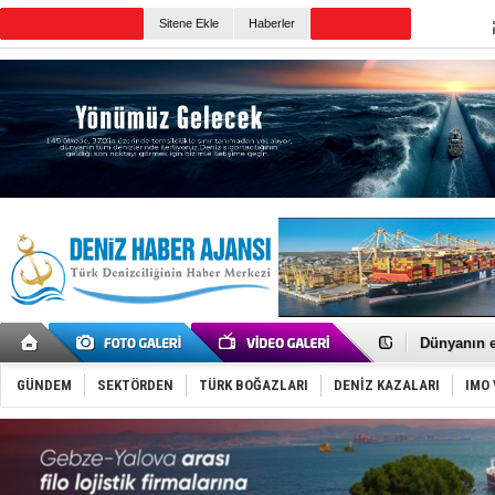
Sitene Ekle
Haberler
Günün Haberleri
Baltık Deni
Runit kubb
Dünyanın e
Türk Loydu
Hüseyin Me
GÜNDEM
SEKTÖRDEN
TÜRK BOĞAZLARI
DENİZ KAZALARI
IMO 
Hat-San Te
Med Marine
KOSDER’den
Kalyoncu’da
Tekne, su a