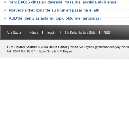
Yeni BAGİS cihazları devrede: Yasa dışı avcılığa akıllı engel
Norveçli şirket İzmir’de su ürünleri pazarına el attı
ABD’de 'deniz aslanlarını toplu öldürme' tartışması
|
|
|
|
Ana Sayfa
Künye
İletişim
Sık Kullanılanlara Ekle
RSS
Tüm Hakları Saklıdır © 2004 Deniz Haber
| İzinsiz ve kaynak gösterilmeden yayınlan
Tel : 0544 880 87 87 |
Haber Scripti
:
CM Bilişim