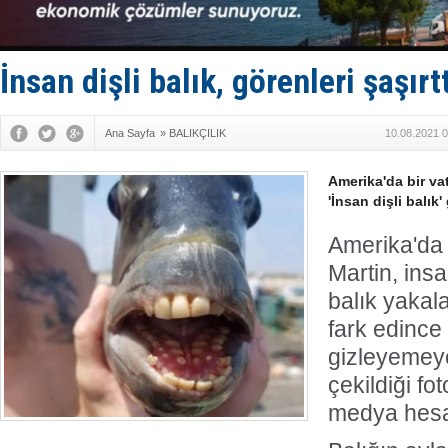
Bacasında 
Dışişleri B
Depo ve tek
Kruvaziyer 
İnsan dişli balık, görenleri şaşırt
SES Yacht
Ana Sayfa
»
BALIKÇILIK
10.08.2021 0
Amerika'da bir v
'İnsan dişli balık
Amerika'da
Martin, insa
balık yakala
fark edince 
gizleyemeye
çekildiği fo
medya hesa