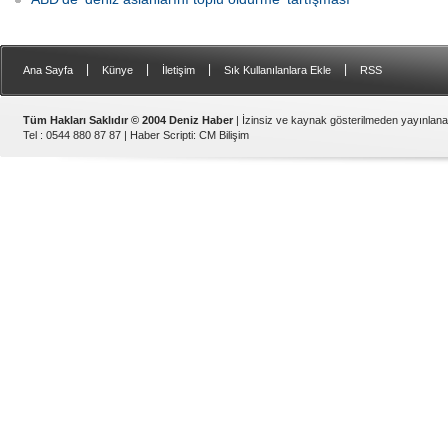
|
|
|
|
Ana Sayfa
Künye
İletişim
Sık Kullanılanlara Ekle
RSS
Tüm Hakları Saklıdır © 2004 Deniz Haber
| İzinsiz ve kaynak gösterilmeden yayınlan
Tel : 0544 880 87 87 |
Haber Scripti
:
CM Bilişim