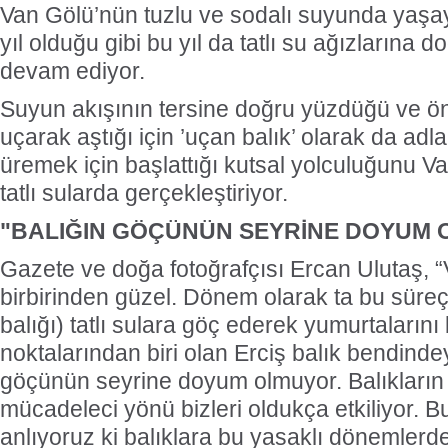
Van Gölü’nün tuzlu ve sodalı suyunda yaşaya
yıl olduğu gibi bu yıl da tatlı su ağızlarına
devam ediyor.
Suyun akışının tersine doğru yüzdüğü ve ö
uçarak aştığı için ’uçan balık’ olarak da adlan
üremek için başlattığı kutsal yolculuğunu 
tatlı sularda gerçekleştiriyor.
"BALIĞIN GÖÇÜNÜN SEYRİNE DOYUM
Gazete ve doğa fotoğrafçısı Ercan Ulutaş, “V
birbirinden güzel. Dönem olarak ta bu süreçt
balığı) tatlı sulara göç ederek yumurtalarını 
noktalarından biri olan Erciş balık bendinde
göçünün seyrine doyum olmuyor. Balıkların
mücadeleci yönü bizleri oldukça etkiliyor. 
anlıyoruz ki balıklara bu yasaklı dönemlerd