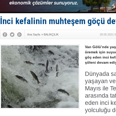
Fairline, T
Baltık Deni
Runit kubb
Limana dad
İnci kefalinin muhteşem göçü d
Türk Loydu
Ana Sayfa
»
BALIKÇILIK
28.05.2021 0
Van Gölü’nde yaş
üremek için suyun
göç eden inci kef
şöleni devam ediy
Dünyada sa
yaşayan ve 
Mayıs ile T
arasında tat
eden inci ke
yolculuğu d