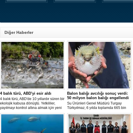
Diğer Haberler
4 balık türü, ABD'yi esir aldı
Balon balığı avcılığı sonuç verdi:
50 milyon balon balığı engellendi
4 balık türü, ABD'de 10 yıllardır süren bir
ekolojik kabusa dönüştü. Yetkililer,
Su Ürünleri Genel Müdürü Turgay
yayılmayı kontrol altına almak için yeni
Türkyılmaz, 6 yılda toplamda 665 bin
projeler geliştirirken, uzmanlar
balon balığının ekosistemden
tamamen yok edilmenin imkansız
uzaklaştırıldığını belirterek, "Balon balığı
olduğunu belirtiyor.
avcılığı sayesinde, yaklaşık 50 milyon
yeni balon balığının ekosisteme
katılması önlendi." dedi.