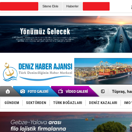
TURKISH MARITIME
Sitene Ekle
Haberler
CANLI YAYIN
Günün Haberleri
Anadolu Te
Derince, I
Tüpraş, ha
İTU AUV, D
LNG taşıma
GÜNDEM
SEKTÖRDEN
TÜRK BOĞAZLARI
DENİZ KAZALARI
IMO 
PROYAD, yat
Türkiye-Ir
Türk Armat
Deniz turi
DÖDER, 28.