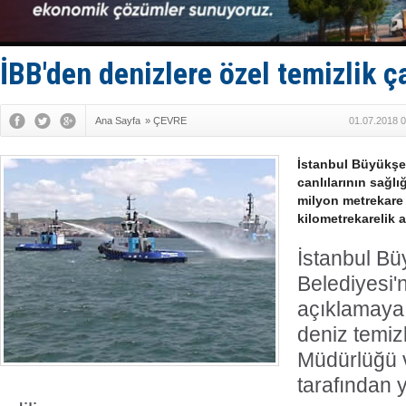
Enejota ti
Denizcilik
Türkiye’den
‘14. Olymp
İBB'den denizlere özel temizlik ç
Taksi Botla
Ana Sayfa
»
ÇEVRE
01.07.2018 0
İstanbul Büyükşeh
canlılarının sağlı
milyon metrekare 
kilometrekarelik a
İstanbul Bü
Belediyesi'
açıklamaya 
deniz temizl
Müdürlüğü v
tarafından 