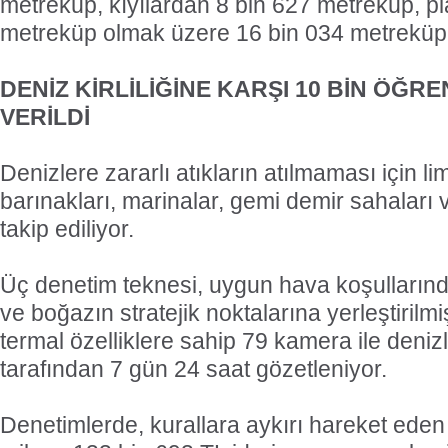
metreküp, kıyılardan 8 bin 627 metreküp, pl
metreküp olmak üzere 16 bin 034 metreküp a
DENİZ KİRLİLİĞİNE KARŞI 10 BİN ÖĞRE
VERİLDİ
Denizlere zararlı atıkların atılmaması için li
barınakları, marinalar, gemi demir sahaları
takip ediliyor.
Üç denetim teknesi, uygun hava koşullarınd
ve boğazın stratejik noktalarına yerleştiril
termal özelliklere sahip 79 kamera ile denizle
tarafından 7 gün 24 saat gözetleniyor.
Denetimlerde, kurallara aykırı hareket ede