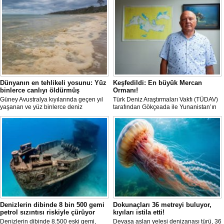
Dünyanın en tehlikeli yosunu: Yüz
Keşfedildi: En büyük Mercan
binlerce canlıyı öldürmüş
Ormanı!
Güney Avustralya kıyılarında geçen yıl
Türk Deniz Araştırmaları Vakfı (TÜDAV)
yaşanan ve yüz binlerce deniz
tarafından Gökçeada ile Yunanistan’ın
canlısının ölümüne yol açan çevre
Semadirek Adası arasında yürütülen
felaketinin arkasındaki yosun türü
araştırmada, Türkiye kara sularında 70
incelendi. Araştırmacılar, söz konusu
ila 120 metre derinlikte ve 2
mikroalgin bugüne kadar incelenen
kilometreden fazla uzunlukta, Ege
türler arasında en zehirli örnek
Denizi’ndeki en büyük mercan ormanı
olduğunu ortaya çıkardı.
keşfedildi.
Denizlerin dibinde 8 bin 500 gemi
Dokunaçları 36 metreyi buluyor,
petrol sızıntısı riskiyle çürüyor
kıyıları istila etti!
Denizlerin dibinde 8.500 eski gemi,
Devasa aslan yelesi denizanası türü, 36