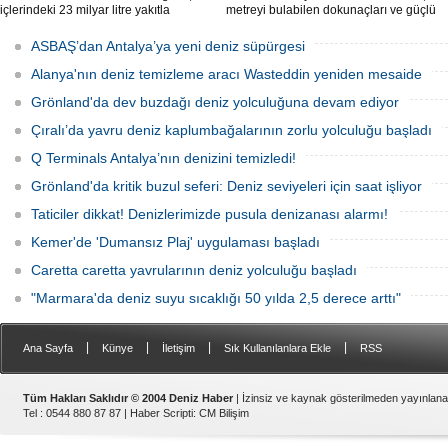
içlerindeki 23 milyar litre yakıtla
metreyi bulabilen dokunaçları ve güçlü
paslanıyor. Bilim insanları, bu
zehriyle kıyıları istila etti. Uzmanlar,
enkazlardan olası petrol sızıntılarının
akıntıların bu olağan dışı yoğunluğa
ASBAŞ’dan Antalya’ya yeni deniz süpürgesi
deniz ekosistemleri için büyük bir tehdit
neden olduğunu belirtiyor.
oluşturduğunu belirtiyor.
Alanya'nın deniz temizleme aracı Wasteddin yeniden mesaide
Grönland'da dev buzdağı deniz yolculuğuna devam ediyor
Çıralı’da yavru deniz kaplumbağalarının zorlu yolculuğu başladı
Q Terminals Antalya’nın denizini temizledi!
Grönland'da kritik buzul seferi: Deniz seviyeleri için saat işliyor
Taticiler dikkat! Denizlerimizde pusula denizanası alarmı!
Kemer'de 'Dumansız Plaj' uygulaması başladı
Caretta caretta yavrularının deniz yolculuğu başladı
"Marmara'da deniz suyu sıcaklığı 50 yılda 2,5 derece arttı"
|
|
|
|
Ana Sayfa
Künye
İletişim
Sık Kullanılanlara Ekle
RSS
Tüm Hakları Saklıdır © 2004 Deniz Haber
| İzinsiz ve kaynak gösterilmeden yayınlan
Tel : 0544 880 87 87 |
Haber Scripti
:
CM Bilişim