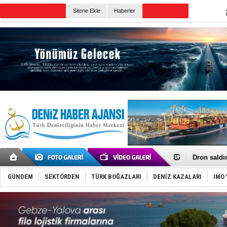
Sitene Ekle
Haberler
Günün Haberleri
Gemi tasar
Makine arı
Dron saldı
'REGAL 1' i
Gemide 5 t
GÜNDEM
SEKTÖRDEN
TÜRK BOĞAZLARI
DENİZ KAZALARI
IMO 
Yakıt barcı
Rus İHA’la
Karadeniz’
Tatil hesab
Rusya, göl