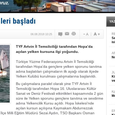
SOCAR da MSC Tiger’a katıldı!
Türkiye'nin ‘Denizcilik Gücü’!
Dünyanın en tehlikeli yosunu: Yüz binlerce canlıyı ö
Hürmüz’de bekleyen gemiler biyolojik bombaya dönü
leri başladı
YA
R
06.08.2018 10:25
Sa
is
TYF Artvin İl Temsilciliği tarafından Hopa’da
da
açılan yelken kursuna ilgi yoğundu.
A
No
Türkiye Yüzme Federasyonu Artvin İl Temsilciliği
tarafından Hopa’da gençlere yelken sporunu tanıtma
adına başlatılan çalışmaların ilk ayağı olarak ilçede
J
Yelken Kulübü kurulması çalışmalarına başlanıldı.
Ki
v
Bu çalışmalara paralel olarak yine TYF Artvin İl
Temsilciği tarafından Hopa 16. Uluslararası Kültür
Kp
Sanat ve Deniz Festivali etkinlikleri kapsamında 2 gün
Mo
süre ile Yelken sporunu gençlere tanıtma ve sevdirme
adına Yelkencilik Kursu açıldı. Hopa İskelesi'nde
açılan kursun açılışına Kaymakam Abdurrezzak
E
 İlçe Milli Eğitim Müdürü Sezai Aydın, TSO Başkanı Osman