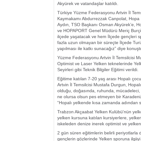
Akyürek ve vatandaşlar katıldı.
Türkiye Yüzme Federasyonu Artvin İl Tems
Kaymakamı Abdurrezzak Canpolat, Hopa Be
Aydın, TSO Başkanı Osman Akyürek’e, Ho
ve HOPAPORT Genel Müdürü Meriç Burçin Öz
ilçede yaşatacak ve hem İlçede gençleri sp
fazla uzun olmayan bir süreçte İlçede Turi
yapılması ile katkı sunacağız” diye konuşt
Yüzme Federasyonu Artvin İl Temsilcisi Mu
Optimist ve Laser Yelken teknelerinde Yel
Seyirleri gibi Teknik Bilgiler Eğitimi verildi.
Eğitime katılan 7-20 yaş arası Hopalı çocuk
Artvin İl Temsilcisi Mustafa Durgun, Hopal
olduğu, doğasında, ruhunda, mücadeleci, k
ne olursa olsun pes etmeyen bir Karadenizl
“Hopalı yelkende kısa zamanda adından söz
Trabzon Akçaabat Yelken Kulübü'nün yelken
yelken kursuna katılan kursiyerlere, yelke
iskeleden denize inerek optimist ve yelkenl
2 gün süren eğitimlerin belirli periyotlar
gençlerin gözlerinde Yelken sporuna ilgi