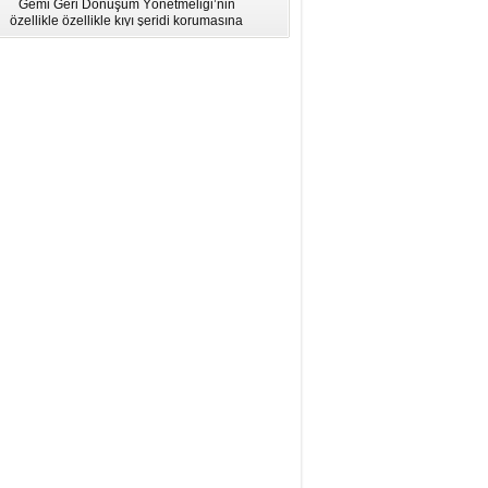
Gemi Geri Dönüşüm Yönetmeliği’nin
için Bölgesel Eğitim” Çalıştayı
özellikle özellikle kıyı şeridi korumasına
İstanbul'da düzenlendi.
ilişkin hükümlere uymadığı için AB
listesinden çıkarıldı.