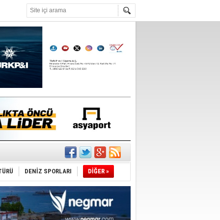
°C
da
üldü
TÜRÜ
DENİZ SPORLARI
DİĞER »
ıtlama!
’