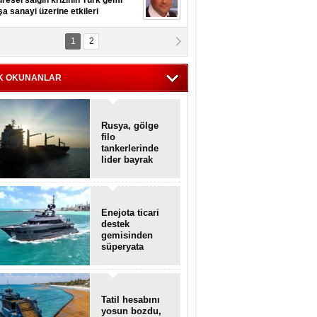
resel salgın krizinin Türk gemi
şa sanayi üzerine etkileri
1
2
pt. MESUT AZMİ GÖKSOY
lavuz kaptan kardeşlerime
hafen...
K OKUNANLAR
Rusya, gölge
filo
tankerlerinde
lider bayrak
konumunda
Enejota ticari
destek
gemisinden
süperyata
dönüştürüldü
Tatil hesabını
yosun bozdu,