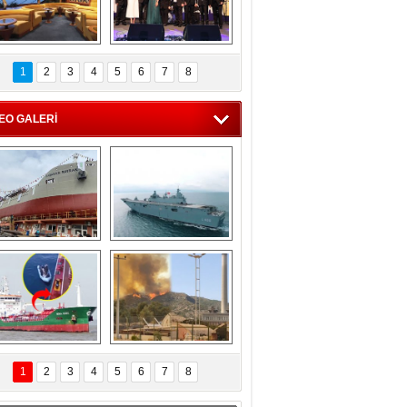
C'den 55 milyon 
5. Bosphorus Ship 
roluk turizm geliri 
Brokers Dinner, 
1
2
3
4
5
6
7
8
müjdesi
İstanbul’da yapıldı
EO GALERİ
eksan Tersanesi, 
TCG Anadolu, 
Başaran Bayrak 
tersane teknik 
tankerini suya 
seyrini tamamladı
indirdi
Göçmenlerin 
Milas’taki yangın 
imdadına Türk 
yeniden termik 
1
2
3
4
5
6
7
8
hipli MINA DENIZ 
santrallere doğru 
yetişti
ilerliyor