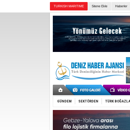
TURKISH MARITIME
Sitene Ekle
Haberler
Günün Haberleri
GÜNDEM
SEKTÖRDEN
TÜRK BOĞAZLA