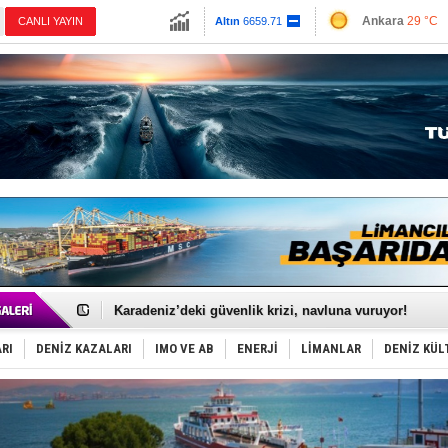
13779.39
Ankara
29 °C
CANLI YAYIN
Altın
6659.71
İzmir
32 °C
Dolar
47.6791
Antalya
35 °C
Euro
55.1258
Muğla
30 °C
Çanakkale
29 
Yakıt barcı filosuna 2 yeni gemi katıldı
Rus İHA’ları, Alman gemisini vurdu!
Karadeniz’deki güvenlik krizi, navluna vuruyor!
Tatil hesabını yosun bozdu, oteller fiyat kırdı
Rusya, gölge filo tankerlerinde lider bayrak konumun
Enejota ticari destek gemisinden süperyata dönüştür
RI
DENİZ KAZALARI
IMO VE AB
ENERJİ
LİMANLAR
DENİZ KÜL
Denizcilik sektörü, Alsancak Limanı’ndan memnun
Türkiye’den Karadeniz'deki gemicilik faaliyetlerine kıs
‘14. Olympos Regatta’ başlıyor
Taksi Botlar, 50 yıldır Marmaris’in mavi sularında
TÜRKLİM Başkanı Hamdi Erçelik’ten ‘Çözüm Anahtarı