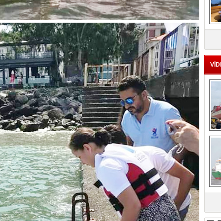
MS
eu
VİD
Ç
sa