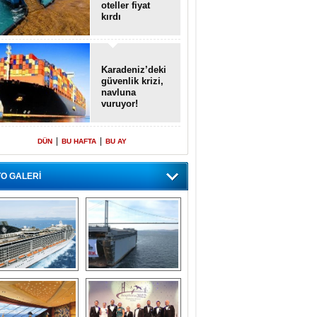
oteller fiyat
kırdı
Karadeniz’deki
güvenlik krizi,
navluna
vuruyor!
|
|
DÜN
BU HAFTA
BU AY
O GALERİ
emi içinde gemi” 
Dünyada tek! 
konsepti ile MSC 
Denizaltı yüzer 
Splendida
havuzu intikal 
seyrine başladı