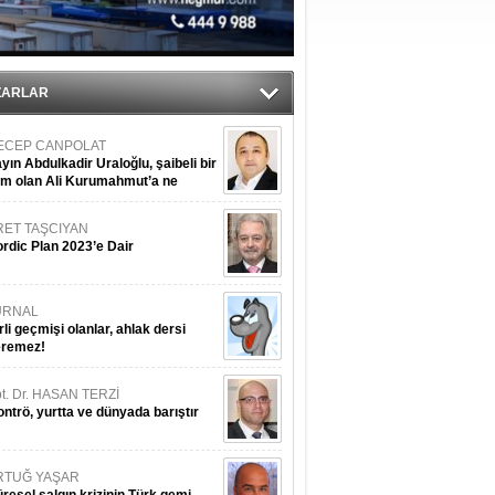
ldürmüş
şüyor
ZARLAR
ECEP CANPOLAT
yın Abdulkadir Uraloğlu, şaibeli bir
im olan Ali Kurumahmut’a ne
nışıyorsunuz?
RET TAŞCIYAN
rdic Plan 2023’e Dair
URNAL
rli geçmişi olanlar, ahlak dersi
eremez!
t. Dr. HASAN TERZİ
ntrö, yurtta ve dünyada barıştır
RTUĞ YAŞAR