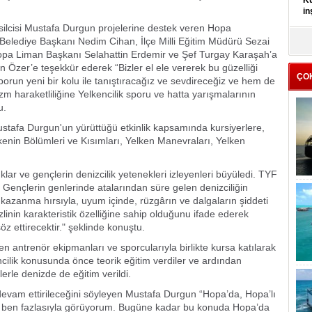
Kü
in
ilcisi Mustafa Durgun projelerine destek veren Hopa
lediye Başkanı Nedim Cihan, İlçe Milli Eğitim Müdürü Sezai
K
Kı
pa Liman Başkanı Selahattin Erdemir ve Şef Turgay Karaşah’a
it
er’e teşekkür ederek “Bizler el ele vererek bu güzelliği
ÇO
orun yeni bir kolu ile tanıştıracağız ve sevdireceğiz ve hem de
zm haraketliliğine Yelkencilik sporu ve hatta yarışmalarının
u.
stafa Durgun'un yürüttüğü etkinlik kapsamında kursiyerlere,
kenin Bölümleri ve Kısımları, Yelken Manevraları, Yelken
lar ve gençlerin denizcilik yetenekleri izleyenleri büyüledi.
TYF
ı Gençlerin genlerinde atalarından süre gelen denizciliğin
azanma hırsıyla, uyum içinde, rüzgârın ve dalgaların şiddeti
inin karakteristik özelliğine sahip olduğunu ifade ederek
 ettirecektir." şeklinde konuştu.
 antrenör ekipmanları ve sporcularıyla birlikte kursa katılarak
ncilik konusunda önce teorik eğitim verdiler ve ardından
erle denizde de eğitim verildi.
la devam ettirileceğini söyleyen Mustafa Durgun “Hopa’da, Hopa’lı
iyi ben fazlasıyla görüyorum. Bugüne kadar bu konuda Hopa’da