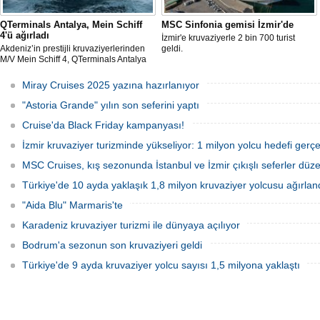
QTerminals Antalya, Mein Schiff
MSC Sinfonia gemisi İzmir'de
4'ü ağırladı
İzmir'e kruvaziyerle 2 bin 700 turist
Akdeniz’in prestijli kruvaziyerlerinden
geldi.
M/V Mein Schiff 4, QTerminals Antalya
Limanı’nda başarıyla ağırlandı. Malta
bayraklı dev gemi, yaklaşık 5000
Miray Cruises 2025 yazına hazırlanıyor
yolcusu ve 900 kişilik mürettebatıyla
şehre canlılık kattı.
"Astoria Grande" yılın son seferini yaptı
Cruise'da Black Friday kampanyası!
İzmir kruvaziyer turizminde yükseliyor: 1 milyon yolcu hedefi gerçe
MSC Cruises, kış sezonunda İstanbul ve İzmir çıkışlı seferler düz
Türkiye'de 10 ayda yaklaşık 1,8 milyon kruvaziyer yolcusu ağırlan
"Aida Blu" Marmaris'te
Karadeniz kruvaziyer turizmi ile dünyaya açılıyor
Bodrum'a sezonun son kruvaziyeri geldi
Türkiye'de 9 ayda kruvaziyer yolcu sayısı 1,5 milyona yaklaştı