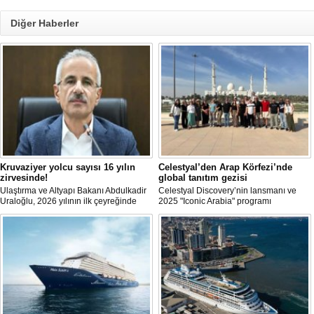
Diğer Haberler
Kruvaziyer yolcu sayısı 16 yılın
Celestyal’den Arap Körfezi’nde
zirvesinde!
global tanıtım gezisi
Ulaştırma ve Altyapı Bakanı Abdulkadir
Celestyal Discovery’nin lansmanı ve
Uraloğlu, 2026 yılının ilk çeyreğinde
2025 "Iconic Arabia" programı
limanlara gelen kruvaziyer gemi
kapsamında 30 global seyahat acente
sayısının 56, kruvaziyer yolcu sayısının
temsilcisi, Arap Körfezi’nde bir cruise
ise 93 bin 787 olduğunu belirtti.
keşif turu gerçekleştirdi.