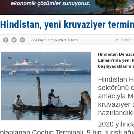
Fairline, T
Baltık Deni
Runit kubb
Limana dad
Hindistan, yeni kruvaziyer termin
Türk Loydu
Ana Sayfa
»
Kruvaziyer Turizmi
24.07.2018 1
Hindistan Denizci
Limanı’nda yeni k
başlayacaklarını a
Hindistan H
sektörünü 
amacıyla M
kruvaziyer 
hazırlandıkla
2020 yılın
planlanan Cochin Terminali, 5 bin turisti ağı