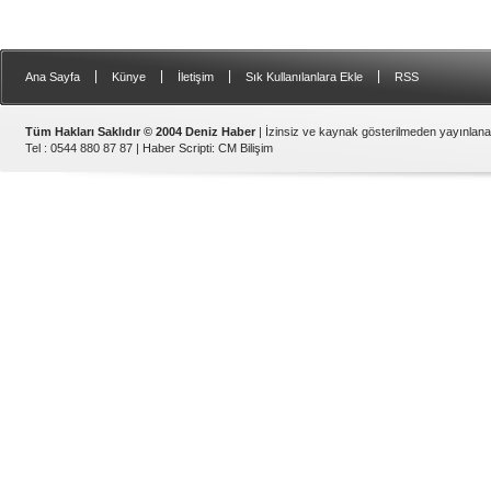
|
|
|
|
Ana Sayfa
Künye
İletişim
Sık Kullanılanlara Ekle
RSS
Tüm Hakları Saklıdır © 2004 Deniz Haber
| İzinsiz ve kaynak gösterilmeden yayınlan
Tel : 0544 880 87 87 |
Haber Scripti
:
CM Bilişim