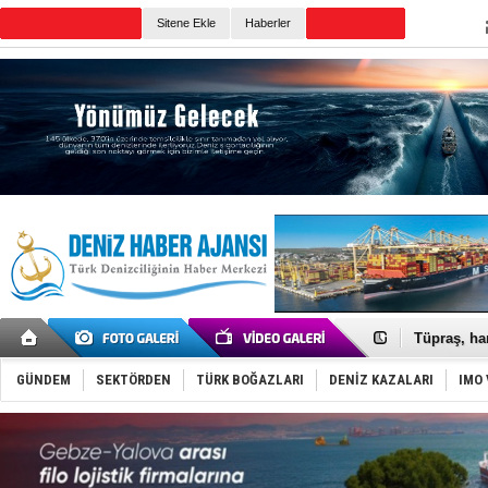
TURKISH MARITIME
Sitene Ekle
Haberler
CANLI YAYIN
Günün Haberleri
Anadolu Te
Derince, I
Tüpraş, ha
İTU AUV, D
LNG taşıma
GÜNDEM
SEKTÖRDEN
TÜRK BOĞAZLARI
DENİZ KAZALARI
IMO 
PROYAD, yat
Türkiye-Ir
Türk Armat
Deniz turi
DÖDER, 28.