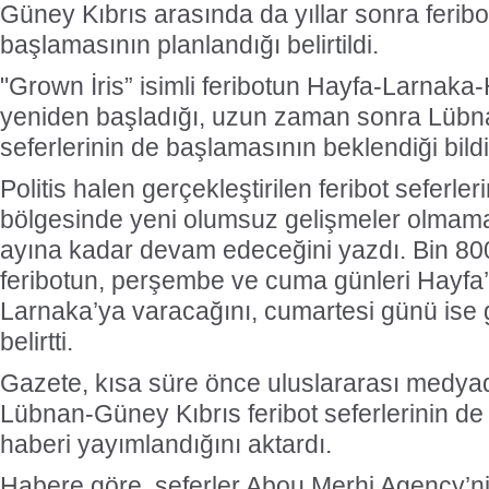
Güney Kıbrıs arasında da yıllar sonra feribo
başlamasının planlandığı belirtildi.
"Grown İris” isimli feribotun Hayfa-Larnaka-
yeniden başladığı, uzun zaman sonra Lübnan
seferlerinin de başlamasının beklendiği bildir
Politis halen gerçekleştirilen feribot seferle
bölgesinde yeni olumsuz gelişmeler olmamas
ayına kadar devam edeceğini yazdı. Bin 800
feribotun, perşembe ve cuma günleri Hayfa’
Larnaka’ya varacağını, cumartesi günü ise 
belirtti.
Gazete, kısa süre önce uluslararası medyad
Lübnan-Güney Kıbrıs feribot seferlerinin d
haberi yayımlandığını aktardı.
Habere göre, seferler Abou Merhi Agency’n