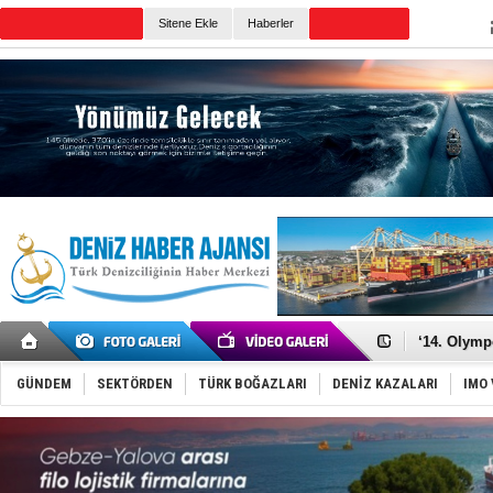
Sitene Ekle
Haberler
Günün Haberleri
Denizcilik
Türkiye’den
‘14. Olymp
Taksi Botla
TÜRKLİM Ba
GÜNDEM
SEKTÖRDEN
TÜRK BOĞAZLARI
DENİZ KAZALARI
IMO 
SOCAR da M
Türkiye'nin
Dünyanın e
Hürmüz’de
Rusya'nın g