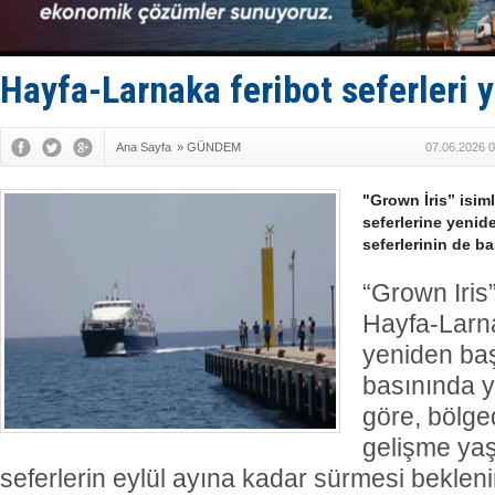
Keşfedildi
D-Marin, A
Van’da inş
ASEAN ilk 
Hayfa-Larnaka feribot seferleri 
TAYK - Eke
Ana Sayfa
»
GÜNDEM
07.06.2026 0
"Grown İris” isim
seferlerine yenid
seferlerinin de b
“Grown Iris”
Hayfa-Larna
yeniden başl
basınında y
göre, bölge
gelişme ya
seferlerin eylül ayına kadar sürmesi beklen