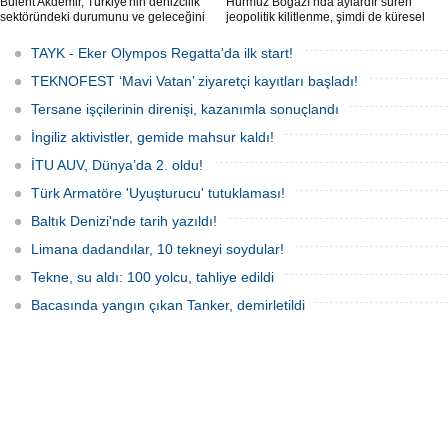
Bülent Akdemir, Türkiye'nin denizcilik
Hürmüz Boğazı’nda aylardır süren
sektöründeki durumunu ve geleceğini
jeopolitik kilitlenme, şimdi de küresel
değerlendirdi.
ölçekte bir çevre felaketinin kapısını
aralamış olabilir. Sıcak sularda
TAYK - Eker Olympos Regatta'da ilk start!
hareketsiz bekleyen binden fazla gemi,
istilacı deniz canlıları için devasa bir
TEKNOFEST ‘Mavi Vatan’ ziyaretçi kayıtları başladı!
üreme merkezine dönüşmüş durumda.
Tersane işçilerinin direnişi, kazanımla sonuçlandı
İngiliz aktivistler, gemide mahsur kaldı!
İTU AUV, Dünya’da 2. oldu!
Türk Armatöre 'Uyuşturucu' tutuklaması!
Baltık Denizi'nde tarih yazıldı!
Limana dadandılar, 10 tekneyi soydular!
Tekne, su aldı: 100 yolcu, tahliye edildi
Bacasında yangın çıkan Tanker, demirletildi