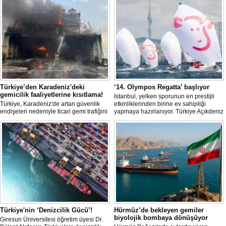
Türkiye’den Karadeniz'deki
‘14. Olympos Regatta’ başlıyor
gemicilik faaliyetlerine kısıtlama!
İstanbul, yelken sporunun en prestijli
Türkiye, Karadeniz'de artan güvenlik
etkinliklerinden birine ev sahipliği
endişeleri nedeniyle ticari gemi trafiğini
yapmaya hazırlanıyor. Türkiye Açıkdeniz
kısıtlamaya başladı. Bu durum,
Yarış Kulübü (TAYK), Türkiye Yelken
bölgedeki gıda güvenliğini tehdit ediyor.
Federasyonu ve Eker Süt Ürünleri iş
birliğiyle hayata geçirilecek olan 14.
TAYK - Eker Olympos Regatta, 7
Ağustos'ta start alacak ve 16 Ağustos'a
kadar deniz tutkunlarını bir araya
getirecek. "Rüzgâ
Türkiye'nin ‘Denizcilik Gücü’!
Hürmüz’de bekleyen gemiler
biyolojik bombaya dönüşüyor
Giresun Üniversitesi öğretim üyesi Dr.