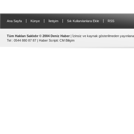
|
|
|
|
Ana Sayfa
Künye
İletişim
Sık Kullanılanlara Ekle
RSS
Tüm Hakları Saklıdır © 2004 Deniz Haber
| İzinsiz ve kaynak gösterilmeden yayınlan
Tel : 0544 880 87 87 |
Haber Scripti
:
CM Bilişim