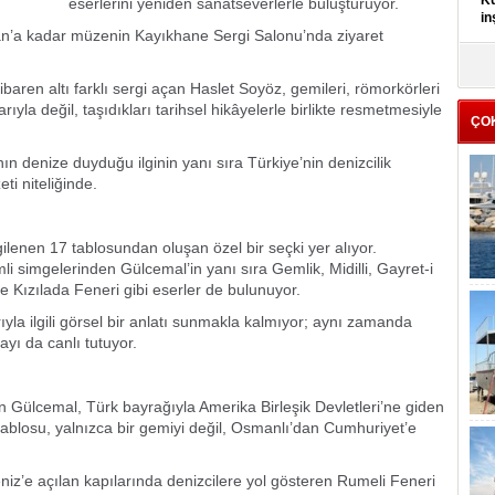
Kü
eserlerini yeniden sanatseverlerle buluşturuyor.
in
ran’a kadar müzenin Kayıkhane Sergi Salonu’nda ziyaret
K
Kı
aren altı farklı sergi açan Haslet Soyöz, gemileri, römorkörleri
it
arıyla değil, taşıdıkları tarihsel hikâyelerle birlikte resmetmesiyle
ÇO
ın denize duyduğu ilginin yanı sıra Türkiye’nin denizcilik
ti niteliğinde.
enen 17 tablosundan oluşan özel bir seçki yer alıyor.
li simgelerinden Gülcemal’in yanı sıra Gemlik, Midilli, Gayret-i
 Kızılada Feneri gibi eserler de bulunuyor.
rıyla ilgili görsel bir anlatı sunmakla kalmıyor; aynı zamanda
zayı da canlı tutuyor.
an Gülcemal, Türk bayrağıyla Amerika Birleşik Devletleri’ne giden
 tablosu, yalnızca bir gemiyi değil, Osmanlı’dan Cumhuriyet’e
niz’e açılan kapılarında denizcilere yol gösteren Rumeli Feneri