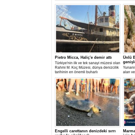
Pietro Micca, Haliç'e demir attı
Ünlü B
genişl
Türkiye'nin ilk ve tek sanayi müzesi olan
Rahmi M. Koç Müzesi, dünya denizcilik
Yunanis
tarihinin en önemli buharlı
alan ve
römorkörlerinden biri olarak kabul
noktala
edilen Pietro Micca'yı koleksiyonuna
yaklaşı
kazandırdı.
planlan
Engelli carettanın denizdeki sırrı
Marmar