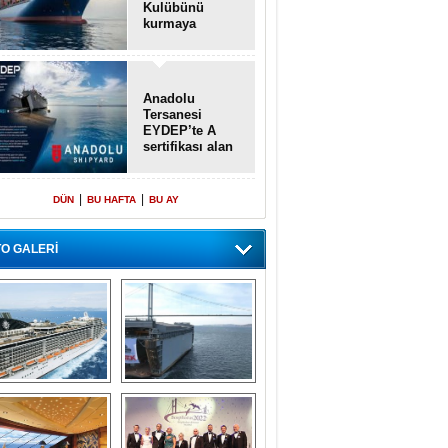
Kulübünü
kurmaya
hazırlanıyor
Anadolu
Tersanesi
EYDEP’te A
sertifikası alan
ilk tersane oldu
|
|
DÜN
BU HAFTA
BU AY
O GALERİ
emi içinde gemi” 
Dünyada tek! 
konsepti ile MSC 
Denizaltı yüzer 
Splendida
havuzu intikal 
seyrine başladı