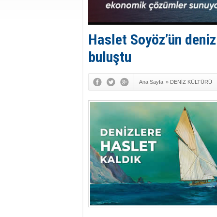
Haslet Soyöz’ün denizl
buluştu
Ana Sayfa
»
DENİZ KÜLTÜRÜ