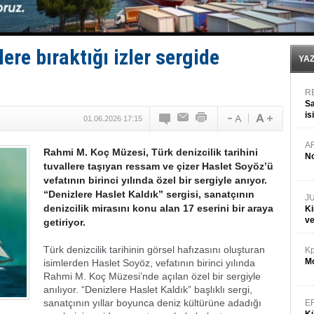
GİMBİRDER gemi inşa yan sanayinin sorunlarını tartış
35 milyon TL'lik tekne projesinde karar çıktı
İnsansız cankurtaran ihalesini BlueForge kazandı
Yüzyıl sonra ilk kez dünyaya açılan gizemli ada!
ere bıraktığı izler sergide
Anadolu Tersanesi EYDEP’te A sertifikası alan ilk ter
YA
R
Sa
is
01.06.2026 17:15
da
A
Rahmi M. Koç Müzesi, Türk denizcilik tarihini
No
tuvallere taşıyan ressam ve çizer Haslet Soyöz’ü
vefatının birinci yılında özel bir sergiyle anıyor.
“Denizlere Haslet Kaldık” sergisi, sanatçının
J
denizcilik mirasını konu alan 17 eserini bir araya
Ki
v
getiriyor.
Türk denizcilik tarihinin görsel hafızasını oluşturan
Kp
Mo
isimlerden Haslet Soyöz, vefatının birinci yılında
Rahmi M. Koç Müzesi’nde açılan özel bir sergiyle
anılıyor. “Denizlere Haslet Kaldık” başlıklı sergi,
sanatçının yıllar boyunca deniz kültürüne adadığı
E