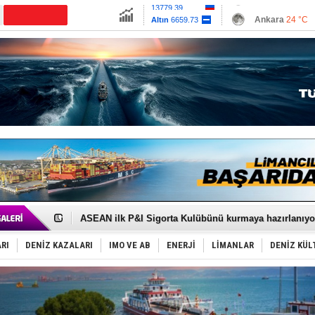
13779.39
Ankara
24 °C
Altın
6659.73
İzmir
30 °C
Dolar
47.6792
Antalya
28 °C
Euro
55.1256
Muğla
25 °C
Çanakkale
25 
D-Marin, Avrupa'nın tekne fuarlarına çıkarma yapacak
Van’da inşa edilen teknelere yoğun talep var
ASEAN ilk P&I Sigorta Kulübünü kurmaya hazırlanıyo
TAYK - Eker Olympos Regatta'da ilk start!
İstanbul ve Çanakkale: 6 ayda 40.000 gemi
RI
DENİZ KAZALARI
IMO VE AB
ENERJİ
LİMANLAR
DENİZ KÜL
TEKNOFEST ‘Mavi Vatan’ ziyaretçi kayıtları başladı!
Tersane işçilerinin direnişi, kazanımla sonuçlandı
İngiliz aktivistler, gemide mahsur kaldı!
FESCO, Karadeniz'de yeni sevkiyat taleplerini durdur
DESE, BIMCO’ya katıldı