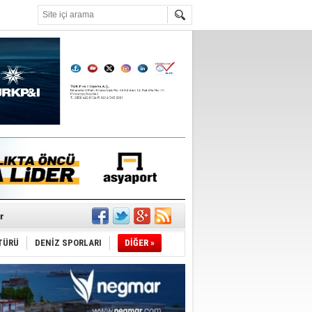
°C
r
TÜRÜ
DENİZ SPORLARI
DİĞER »
du