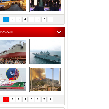
C'den 55 milyon 
5. Bosphorus Ship 
roluk turizm geliri 
Brokers Dinner, 
1
2
3
4
5
6
7
8
müjdesi
İstanbul’da yapıldı
EO GALERİ
eksan Tersanesi, 
TCG Anadolu, 
Başaran Bayrak 
tersane teknik 
tankerini suya 
seyrini tamamladı
indirdi
Göçmenlerin 
Milas’taki yangın 
imdadına Türk 
yeniden termik 
1
2
3
4
5
6
7
8
hipli MINA DENIZ 
santrallere doğru 
yetişti
ilerliyor