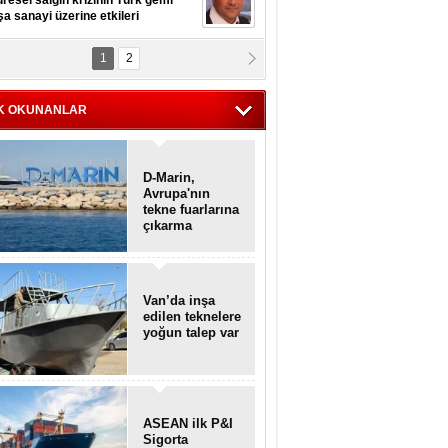
resel salgın krizinin Türk gemi
şa sanayi üzerine etkileri
1
2
pt. MESUT AZMİ GÖKSOY
lavuz kaptan kardeşlerime
hafen...
K OKUNANLAR
D-Marin,
Avrupa'nın
tekne fuarlarına
çıkarma
yapacak
Van’da inşa
edilen teknelere
yoğun talep var
ASEAN ilk P&I
Sigorta