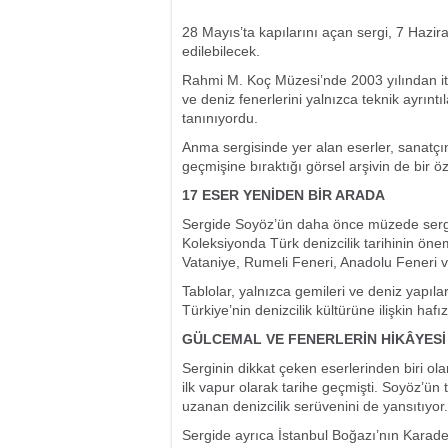
28 Mayıs’ta kapılarını açan sergi, 7 Hazi
edilebilecek.
Rahmi M. Koç Müzesi’nde 2003 yılından itib
ve deniz fenerlerini yalnızca teknik ayrıntıl
tanınıyordu.
Anma sergisinde yer alan eserler, sanatçın
geçmişine bıraktığı görsel arşivin de bir öze
17 ESER YENİDEN BİR ARADA
Sergide Soyöz’ün daha önce müzede sergil
Koleksiyonda Türk denizcilik tarihinin önem
Vataniye, Rumeli Feneri, Anadolu Feneri ve
Tablolar, yalnızca gemileri ve deniz yapıla
Türkiye’nin denizcilik kültürüne ilişkin hafı
GÜLCEMAL VE FENERLERİN HİKÂYESİ
Serginin dikkat çeken eserlerinden biri ol
ilk vapur olarak tarihe geçmişti. Soyöz’ün
uzanan denizcilik serüvenini de yansıtıyor.
Sergide ayrıca İstanbul Boğazı’nın Karade