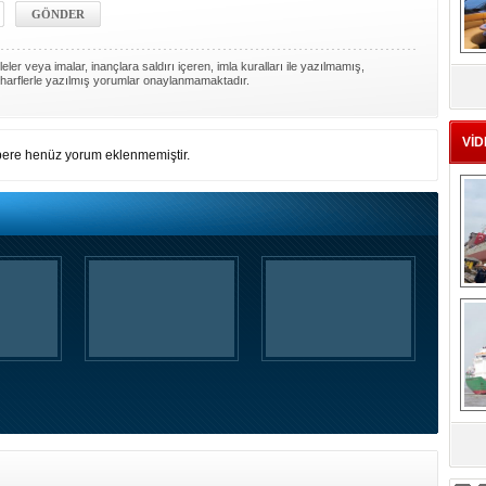
MS
ler veya imalar, inançlara saldırı içeren, imla kuralları ile yazılmamış,
eu
harflerle yazılmış yorumlar onaylanmamaktadır.
VİD
ere henüz yorum eklenmemiştir.
Ç
sa