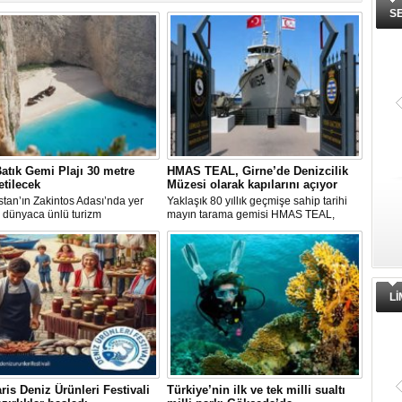
S
atık Gemi Plajı 30 metre
HMAS TEAL, Girne’de Denizcilik
etilecek
Müzesi olarak kapılarını açıyor
tan’ın Zakintos Adası’nda yer
Yaklaşık 80 yıllık geçmişe sahip tarihi
 dünyaca ünlü turizm
mayın tarama gemisi HMAS TEAL,
rından biri olan Navagio Plajı'nın
Girne Ticaret Limanı'nda oluşturulan
k 30 metre genişletilmesi
Denizcilik Müzesi ile yeni bir işlev
ıyor.
kazanıyor. Müze, 1 Ağustos'ta
ziyaretçilere kapılarını açacak.
L
is Deniz Ürünleri Festivali
Türkiye’nin ilk ve tek milli sualtı