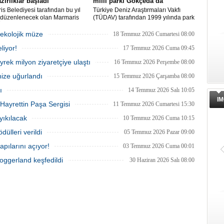
azırlıklar başladı
milli parkı Gökçeda’da
s Belediyesi tarafından bu yıl
Türkiye Deniz Araştırmaları Vakfı
i düzenlenecek olan Marmaris
(TÜDAV) tarafından 1999 yılında park
rünleri Festivali, 2-4 Ekim
ilan edilen Gökçeada Sualtı Milli Parkı,
ri arasında Selimiye
adanın kuzeydoğusunda, Kaleköy ve
 ekolojik müze
18 Temmuz 2026 Cumartesi 08:00
si'nde gerçekleştirilecek.
Kuzu Limanı arasında yer alıyor. Kıyıdan
liyor!
lde deniz ürünleri, yöresel
1 deniz mili uzunluğunda, denizden 200
17 Temmuz 2026 Cuma 09:45
er ve kentin kıyı kültürü ön plana
metre açıklığında bir alanı kapsıyor.
eyrek milyon ziyaretçiye ulaştı
16 Temmuz 2026 Perşembe 08:00
acak.
nize uğurlandı
15 Temmuz 2026 Çarşamba 08:00
ı
14 Temmuz 2026 Salı 10:05
IM
Hayrettin Paşa Sergisi
11 Temmuz 2026 Cumartesi 15:30
 yıkılacak
10 Temmuz 2026 Cuma 10:15
dülleri verildi
05 Temmuz 2026 Pazar 09:00
apılarını açıyor!
03 Temmuz 2026 Cuma 00:01
Doggerland keşfedildi
30 Haziran 2026 Salı 08:00