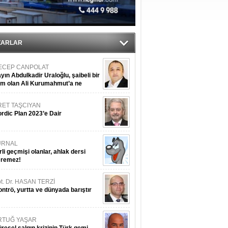
tı
sane oldu
ZARLAR
ECEP CANPOLAT
yın Abdulkadir Uraloğlu, şaibeli bir
im olan Ali Kurumahmut’a ne
nışıyorsunuz?
RET TAŞCIYAN
rdic Plan 2023’e Dair
URNAL
rli geçmişi olanlar, ahlak dersi
eremez!
t. Dr. HASAN TERZİ
ntrö, yurtta ve dünyada barıştır
RTUĞ YAŞAR