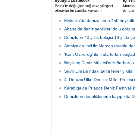
uyduyla çözülecek
için h
Belek’te doğuştan sağ arka yüzgeci
Marmari
olmayan bir caretta, yuvasını
ikincis
kazamayınca yumurtalarını kumun
Deniz Ü
üzerine bıraktı. "DOA" adı verilen deniz
tarihle
Meksika’da denizaltında 450 heykelli
kaplumbağasına ilk kez uydu izleme
Mahalle
cihazı takıldı ve denize uğurlandı.
Abana’da deniz şenlikleri dolu dolu ge
Festiva
lezzetl
Denizlerin 40 yıllık bekçisi 18 yılda ç
çıkarıl
Antalya’da İnci ile Mercan törenle de
'Kont Ostrorog' ile Haliç turları başlad
Beşiktaş Deniz Müzesi’nde Barbaros 
Silivri Limanı’ndaki tarihi fener yıkıldı
4. Denizci Ülke Denizci Millet Projesi ö
Karabiga’da Priapos Deniz Festivali k
Denizlerin derinliklerinde kayıp kıta 