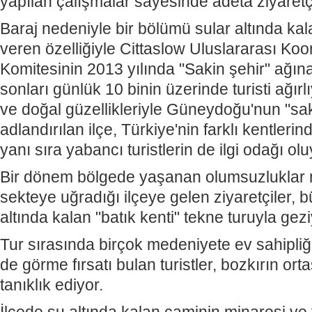
yapılan çalışmalar sayesinde adeta ziyaretç
Baraj nedeniyle bir bölümü sular altında kal
veren özelliğiyle Cittaslow Uluslararası Ko
Komitesinin 2013 yılında "Sakin şehir" ağına d
sonları günlük 10 binin üzerinde turisti ağırlıy
ve doğal güzellikleriyle Güneydoğu'nun "sak
adlandırılan ilçe, Türkiye'nin farklı kentleri
yanı sıra yabancı turistlerin de ilgi odağı ol
Bir dönem bölgede yaşanan olumsuzluklar n
sekteye uğradığı ilçeye gelen ziyaretçiler,
altında kalan "batık kenti" tekne turuyla gez
Tur sırasında birçok medeniyete ev sahipli
de görme fırsatı bulan turistler, bozkırın ort
tanıklık ediyor.