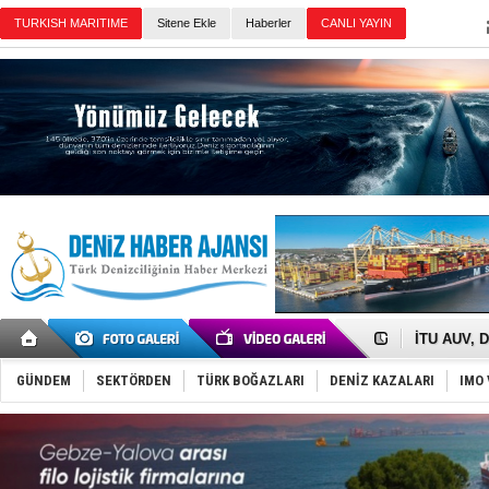
TURKISH MARITIME
Sitene Ekle
Haberler
CANLI YAYIN
Günün Haberleri
Anadolu Te
Derince, I
Tüpraş, ha
İTU AUV, D
LNG taşıma
PROYAD, yat
GÜNDEM
SEKTÖRDEN
TÜRK BOĞAZLARI
DENİZ KAZALARI
IMO 
Türkiye-Ir
Türk Armat
Deniz turi
DÖDER, 28.
Fairline, T