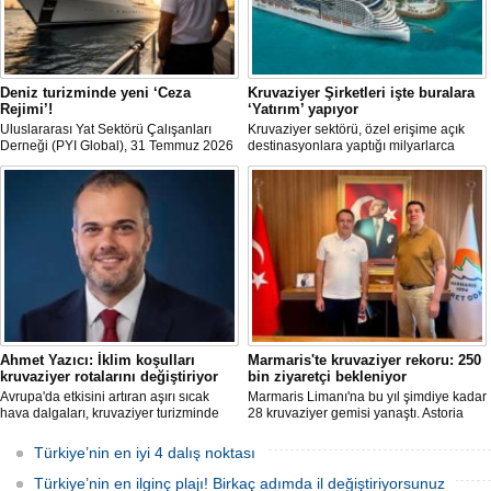
Deniz turizminde yeni ‘Ceza
Kruvaziyer Şirketleri işte buralara
Rejimi’!
‘Yatırım’ yapıyor
Uluslararası Yat Sektörü Çalışanları
Kruvaziyer sektörü, özel erişime açık
Derneği (PYI Global), 31 Temmuz 2026
destinasyonlara yaptığı milyarlarca
tarihinde yürürlüğe giren 7590 sayılı
dolarlık yatırımlarla tatil deneyimini gemi
Kanun’un deniz turizmine etkilerine
dışına taşıyor. Özel adalar, beach
ilişkin bir değerlendirme yayımladı.
club'lar, su parkları ve lüks villalar artık
şirketlerin en stratejik gelir kaynakları
arasında yer alıyor.
Ahmet Yazıcı: İklim koşulları
Marmaris'te kruvaziyer rekoru: 250
kruvaziyer rotalarını değiştiriyor
bin ziyaretçi bekleniyor
Avrupa'da etkisini artıran aşırı sıcak
Marmaris Limanı'na bu yıl şimdiye kadar
hava dalgaları, kruvaziyer turizminde
28 kruvaziyer gemisi yanaştı. Astoria
rota tercihlerini değiştiriyor. Alaska,
Grande'nin Ağustos'tan itibaren 10 yeni
Norveç Fiyortları, İzlanda ve Kuzey
sefer eklemesiyle birlikte sezon
Türkiye’nin en iyi 4 dalış noktası
Avrupa rotalarına ilgi artarken, deneyim
sonunda 250 bin ziyaretçiye ulaşılması
odaklı seyahat anlayışı sektörün yeni
hedefleniyor.
Türkiye’nin en ilginç plajı! Birkaç adımda il değiştiriyorsunuz