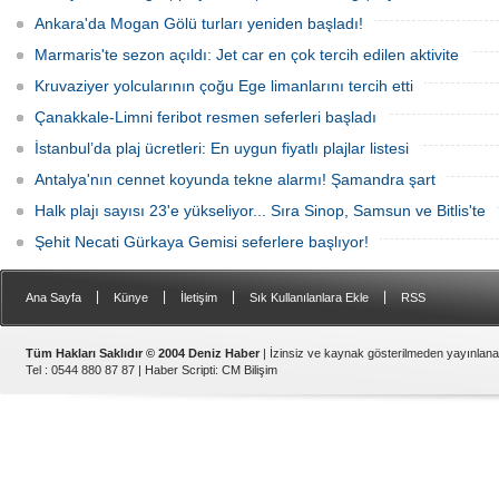
büyüme alanı olarak öne çıkıyor.
Ankara'da Mogan Gölü turları yeniden başladı!
Marmaris'te sezon açıldı: Jet car en çok tercih edilen aktivite
Kruvaziyer yolcularının çoğu Ege limanlarını tercih etti
Çanakkale-Limni feribot resmen seferleri başladı
İstanbul’da plaj ücretleri: En uygun fiyatlı plajlar listesi
Antalya'nın cennet koyunda tekne alarmı! Şamandra şart
Halk plajı sayısı 23'e yükseliyor... Sıra Sinop, Samsun ve Bitlis'te
Şehit Necati Gürkaya Gemisi seferlere başlıyor!
|
|
|
|
Ana Sayfa
Künye
İletişim
Sık Kullanılanlara Ekle
RSS
Tüm Hakları Saklıdır © 2004 Deniz Haber
| İzinsiz ve kaynak gösterilmeden yayınlan
Tel : 0544 880 87 87 |
Haber Scripti
:
CM Bilişim