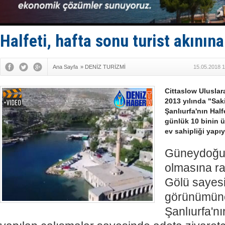
Baltık Deni
Runit kubb
Limana dad
Türk Loydu
Halfeti, hafta sonu turist akının
Ana Sayfa
»
DENİZ TURİZMİ
15.05.2018 1
Cittaslow Ulusla
2013 yılında "Sak
Şanlıurfa'nın Halfe
günlük 10 binin ü
ev sahipliği yapıy
Güneydoğu 
olmasına ra
Gölü sayesi
görünümüne
Şanlıurfa'nın