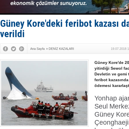
Hürmüz’de
Rusya'nın g
Keşfedildi
D-Marin, A
Güney Kore'deki feribot kazası d
Van’da inş
verildi
Ana Sayfa
»
DENİZ KAZALARI
19.07.2018 1
Güney Kore'de 201
yitirdiği Sewol fac
Devletin ve gemi t
feribot kazasında 
ödemesi kararlaştı
Yonhap ajan
Seul Merke
Güney Kore 
Çeonghaejin