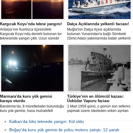
Kargıcak Koyu’nda tekne yangını!
Datça Açıklarında yelkenli faciası!
Antalya’nın Kumluca ilçesindeki
Muğla'nın Datça ilçesi açıklarında
Kargıcak Koyu’nda demirli bulunan tur
bulunan Yunanistan'a bağlı Sömbeki
teknesinde yangın çıktı. Uzun süredir
(Simi) Adası yakınlarında batan yelkenli
kullanılmadığı belirtilen ve içerisinde
teknedeki 9 kişiden 8'i sağ olarak
kimsenin bulunmadığı tekne, itfaiyenin
kurtarılırken, kaybolan 1 kişi için deniz
karadan müdahale edememesi
ve havadan geniş çaplı arama kurtarma
nedeniyle tamamen yanarak
çalışması başlatıldı.
kullanılamaz hale geldi.
Marmara'da kuru yük gemisi
Türkiye’nin en ölümcül kazası:
karaya oturdu
Üsküdar Vapuru faciası
Bandırma’da, 8 mürettebatın bulunduğu
1 Mart 1958 günü, o günün son seferini
kuru yük gemisi, hava muhalefeti
yapmak üzere iskeleden erken ayrılan
nedeniyle karaya oturdu. Gemiyi
Üsküdar Vapuru bir daha geri
kurtarma çalışmaları sürüyor.
dönemedi.
Kalkan’da lüks teknede yangın: Kül oldu
Boğaz'da kuru yük gemisi ile yolcu motoru çatıştı: 12 yaralı