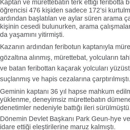
Kaptan ve mürettebatın terk ettiği feribotta b
öğrencisi 476 kişiden sadece 172’si kurtul
ardından başlatılan ve aylar süren arama ç
kişinin cesedi bulunurken, arama çalışmalar
da yaşamını yitirmişti.
Kazanın ardından feribotun kaptanıyla müret
gözaltına alınmış, mürettebat, yolcuların tah
ve batan feribottan
kaçarak yolcuları yüzüs
suçlanmış ve hapis cezalarına çarptırılmıştı
Geminin kaptanı 36 yıl hapse mahkum edilmiş
yüklenme, deneyimsiz mürettebatın dümene
denetimler nedeniyle battığı ileri sürülmüştü
Dönemin Devlet Başkanı Park Geun-hye ve y
idare ettiği eleştirilerine maruz kalmıştı.