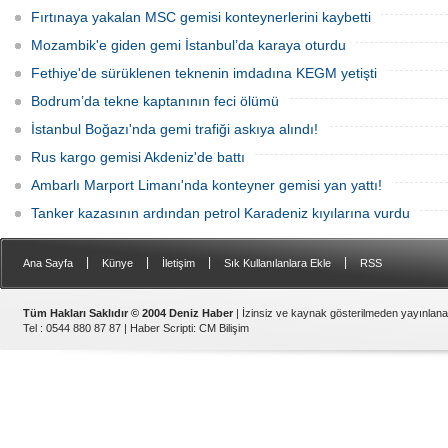
Fırtınaya yakalan MSC gemisi konteynerlerini kaybetti
Mozambik'e giden gemi İstanbul’da karaya oturdu
Fethiye'de sürüklenen teknenin imdadına KEGM yetişti
Bodrum’da tekne kaptanının feci ölümü
İstanbul Boğazı'nda gemi trafiği askıya alındı!
Rus kargo gemisi Akdeniz'de battı
Ambarlı Marport Limanı'nda konteyner gemisi yan yattı!
Tanker kazasının ardından petrol Karadeniz kıyılarına vurdu
|
|
|
|
Ana Sayfa
Künye
İletişim
Sık Kullanılanlara Ekle
RSS
Tüm Hakları Saklıdır © 2004 Deniz Haber
| İzinsiz ve kaynak gösterilmeden yayınlan
Tel : 0544 880 87 87 |
Haber Scripti
:
CM Bilişim