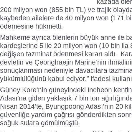
kazada ölen
200 milyon won (855 bin TL) ve trajik olayd
kaybeden ailelere de 40 milyon won (171 bi
ödemesine hükmetti.
Mahkeme ayrıca ölenlerin büyük anne ile ba
kardeşlerine 5 ile 20 milyon won (10 bin ila
değişen tazminat ödenmesi kararı aldı. Ka
devletin ve Çeonghaejin Marine’nin ihmalin
sonuçlanması nedeniyle davacılara tazmin
yükümlülüğünü kabul ediyor.” ifadesi kullanı
Güney Kore’nin güneyindeki Incheon kentind
Adası’na giden yaklaşık 7 bin ton ağırlığınd
Nisan 2014’te, Byungpoong Adası’nın 20 kil
güvenliğe yardım çağrısı gönderdikten sonr
soğuk sulara gömülmüştü.