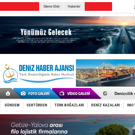
Sitene Ekle
Haberler
Günün Haberleri
Rusya, göl
Enejota ti
Denizcilik
Türkiye’den
‘14. Olymp
GÜNDEM
SEKTÖRDEN
TÜRK BOĞAZLARI
DENİZ KAZALARI
IMO 
Taksi Botla
TÜRKLİM Ba
SOCAR da M
Türkiye'nin
Dünyanın e