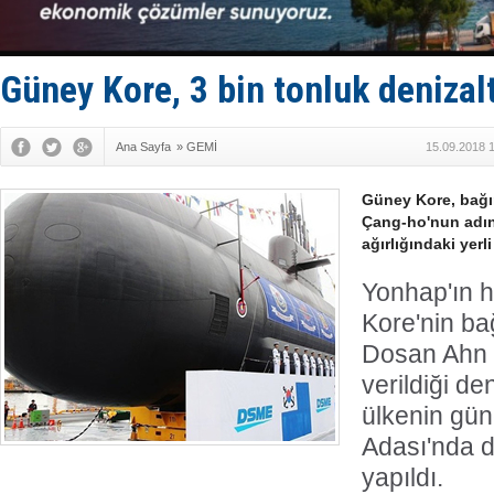
Hürmüz’de
Rusya'nın g
Keşfedildi
D-Marin, A
Güney Kore, 3 bin tonluk denizaltı
Van’da inş
Ana Sayfa
»
GEMİ
15.09.2018 
Güney Kore, bağı
Çang-ho'nun adını
ağırlığındaki yerli
Yonhap'ın 
Kore'nin ba
Dosan Ahn 
verildiği den
ülkenin gü
Adası'nda 
yapıldı.