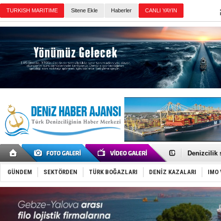
Sitene Ekle
Haberler
Günün Haberleri
Rusya, göl
Enejota ti
Denizcilik
Türkiye’den
‘14. Olymp
GÜNDEM
SEKTÖRDEN
TÜRK BOĞAZLARI
DENİZ KAZALARI
IMO 
Taksi Botla
TÜRKLİM Ba
SOCAR da M
Türkiye'nin
Dünyanın e