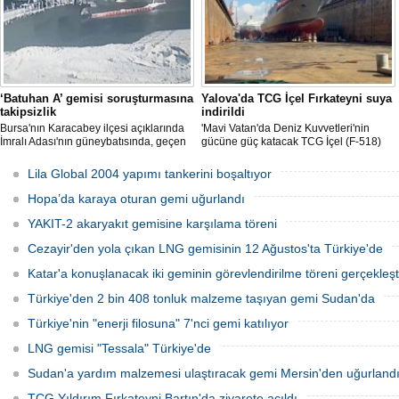
‘Batuhan A’ gemisi soruşturmasına
Yalova'da TCG İçel Fırkateyni suya
takipsizlik
indirildi
Bursa'nın Karacabey ilçesi açıklarında
'Mavi Vatan'da Deniz Kuvvetleri'nin
İmralı Adası'nın güneybatısında, geçen
gücüne güç katacak TCG İçel (F-518)
yıl 'Batuhan A' adlı kargo gemisinin
isimli istif sınıfı fırkateyni, Yalova'da
batmasıyla ilgili başlatılan soruşturma,
düzenlenen törenle suya indirildi.
Lila Global 2004 yapımı tankerini boşaltıyor
takipsizlikle sonuçlandı.
Hopa’da karaya oturan gemi uğurlandı
YAKIT-2 akaryakıt gemisine karşılama töreni
Cezayir'den yola çıkan LNG gemisinin 12 Ağustos'ta Türkiye'de
Katar'a konuşlanacak iki geminin görevlendirilme töreni gerçekleşti
Türkiye'den 2 bin 408 tonluk malzeme taşıyan gemi Sudan'da
Türkiye'nin "enerji filosuna" 7'nci gemi katılıyor
LNG gemisi "Tessala" Türkiye'de
Sudan'a yardım malzemesi ulaştıracak gemi Mersin'den uğurland
TCG Yıldırım Fırkateyni Bartın'da ziyarete açıldı