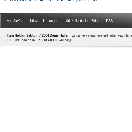
|
|
|
|
Ana Sayfa
Künye
İletişim
Sık Kullanılanlara Ekle
RSS
Tüm Hakları Saklıdır © 2004 Deniz Haber
| İzinsiz ve kaynak gösterilmeden yayınlan
Tel : 0544 880 87 87 |
Haber Scripti
:
CM Bilişim