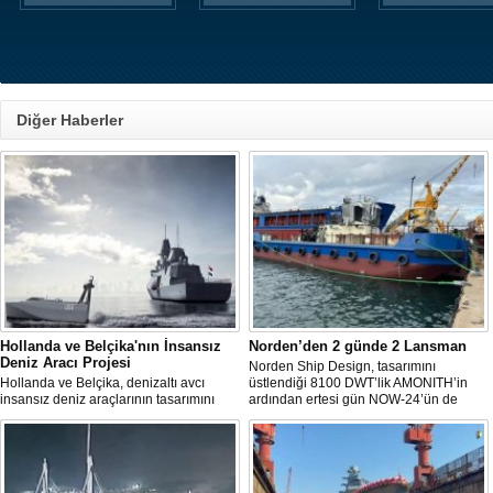
Diğer Haberler
Hollanda ve Belçika'nın İnsansız
Norden’den 2 günde 2 Lansman
Deniz Aracı Projesi
Norden Ship Design, tasarımını
Hollanda ve Belçika, denizaltı avcı
üstlendiği 8100 DWT’lik AMONITH’in
insansız deniz araçlarının tasarımını
ardından ertesi gün NOW-24’ün de
başlattı. Proje, 2 ülkenin deniz
denize kavuşmasını kutladı.
kuvvetlerinin gelecekteki denizaltı karşıtı
yeteneklerini desteklemeyi amaçlıyor.