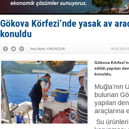
Bacasında 
Dışişleri B
Depo ve tek
Kruvaziyer 
Gökova Körfezi’nde yasak av araç
SES Yacht
konuldu
Ana Sayfa
»
BALIKÇILIK
08.05.2025 0
Gökova Körfezi’nd
edildi.yapılan de
konuldu.
Muğla’nın Ul
bulunan Gö
yapılan den
araçlarına 
Su ürünleri