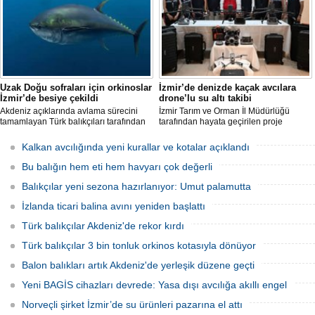
katılması önlendi." dedi.
Uzak Doğu sofraları için orkinoslar
İzmir’de denizde kaçak avcılara
İzmir’de besiye çekildi
drone’lu su altı takibi
Akdeniz açıklarında avlama sürecini
İzmir Tarım ve Orman İl Müdürlüğü
tamamlayan Türk balıkçıları tarafından
tarafından hayata geçirilen proje
İzmir'deki çiftliklere nakledilen
kapsamında, denizlerdeki kaçak
orkinoslar, Uzak Doğu ülkelerine ihraç
faaliyetleri anlık olarak tespit edebilen
Kalkan avcılığında yeni kurallar ve kotalar açıklandı
edilmek için özenle bakılıyor.
hava ve su altı dronları sahada aktif
olarak kullanılmaya başlandı.
Bu balığın hem eti hem havyarı çok değerli
Balıkçılar yeni sezona hazırlanıyor: Umut palamutta
İzlanda ticari balina avını yeniden başlattı
Türk balıkçılar Akdeniz'de rekor kırdı
Türk balıkçılar 3 bin tonluk orkinos kotasıyla dönüyor
Balon balıkları artık Akdeniz'de yerleşik düzene geçti
Yeni BAGİS cihazları devrede: Yasa dışı avcılığa akıllı engel
Norveçli şirket İzmir’de su ürünleri pazarına el attı