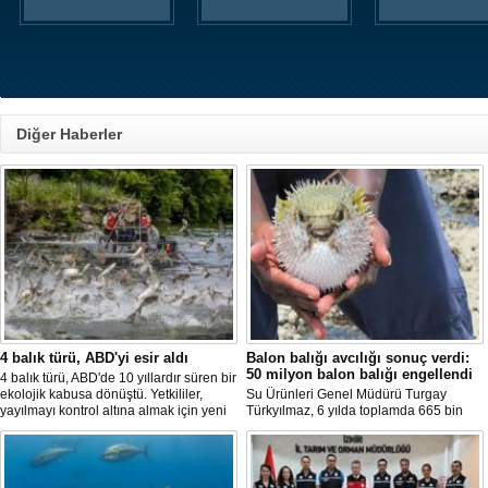
Diğer Haberler
4 balık türü, ABD'yi esir aldı
Balon balığı avcılığı sonuç verdi:
50 milyon balon balığı engellendi
4 balık türü, ABD'de 10 yıllardır süren bir
ekolojik kabusa dönüştü. Yetkililer,
Su Ürünleri Genel Müdürü Turgay
yayılmayı kontrol altına almak için yeni
Türkyılmaz, 6 yılda toplamda 665 bin
projeler geliştirirken, uzmanlar
balon balığının ekosistemden
tamamen yok edilmenin imkansız
uzaklaştırıldığını belirterek, "Balon balığı
olduğunu belirtiyor.
avcılığı sayesinde, yaklaşık 50 milyon
yeni balon balığının ekosisteme