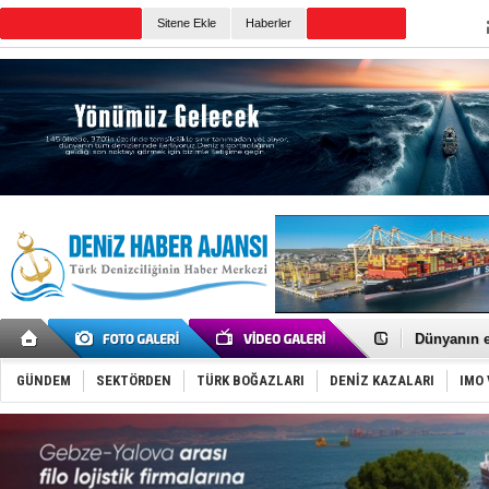
TURKISH MARITIME
Sitene Ekle
Haberler
CANLI YAYIN
Günün Haberleri
Baltık Deni
Runit kubb
Dünyanın e
Türk Loydu
Hüseyin Me
GÜNDEM
SEKTÖRDEN
TÜRK BOĞAZLARI
DENİZ KAZALARI
IMO 
Hat-San Te
Med Marine
KOSDER’den
Kalyoncu’da
Tekne, su a