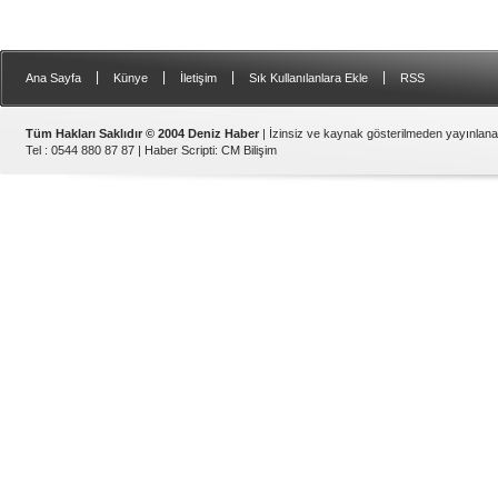
|
|
|
|
Ana Sayfa
Künye
İletişim
Sık Kullanılanlara Ekle
RSS
Tüm Hakları Saklıdır © 2004 Deniz Haber
| İzinsiz ve kaynak gösterilmeden yayınlan
Tel : 0544 880 87 87 |
Haber Scripti
:
CM Bilişim