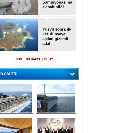
Şampiyonası’na
ev sahipliği
yapacak
Yüzyıl sonra ilk
kez dünyaya
açılan gizemli
ada!
|
|
DÜN
BU HAFTA
BU AY
O GALERİ
emi içinde gemi” 
Dünyada tek! 
konsepti ile MSC 
Denizaltı yüzer 
Splendida
havuzu intikal 
seyrine başladı