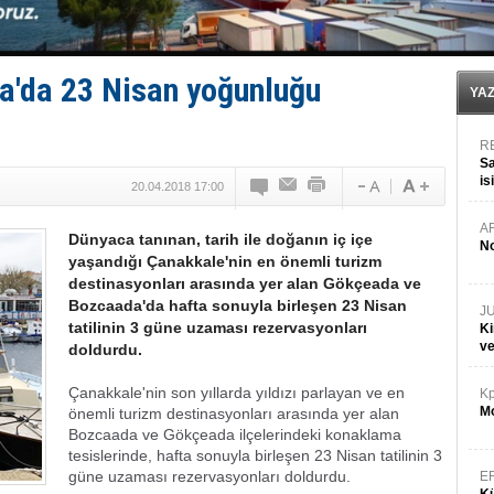
Türk Armatöre 'Uyuşturucu' tutuklaması!
Deniz turizminde yeni ‘Ceza Rejimi’!
DÖDER, 28. Dönem Yönetim Kurulu Başkanını seçti!
Fairline, Türkiye’de ‘SoleMarin’i seçti
'da 23 Nisan yoğunluğu
Baltık Denizi'nde tarih yazıldı!
YA
R
Sa
is
20.04.2018 17:00
da
A
Dünyaca tanınan, tarih ile doğanın iç içe
No
yaşandığı Çanakkale'nin en önemli turizm
destinasyonları arasında yer alan Gökçeada ve
Bozcaada'da hafta sonuyla birleşen 23 Nisan
J
tatilinin 3 güne uzaması rezervasyonları
Ki
v
doldurdu.
Çanakkale'nin son yıllarda yıldızı parlayan ve en
Kp
Mo
önemli turizm destinasyonları arasında yer alan
Bozcaada ve Gökçeada ilçelerindeki konaklama
tesislerinde, hafta sonuyla birleşen 23 Nisan tatilinin 3
güne uzaması rezervasyonları doldurdu.
E