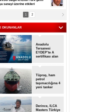
resel salgın krizinin Türk gemi
şa sanayi üzerine etkileri
1
2
pt. MESUT AZMİ GÖKSOY
lavuz kaptan kardeşlerime
hafen...
K OKUNANLAR
Anadolu
Tersanesi
EYDEP’te A
sertifikası alan
ilk tersane oldu
Tüpraş, ham
petrol
taşımacılığına 4
yeni tanker
daha ekliyor
Derince, ILCA
Masters Türkiye