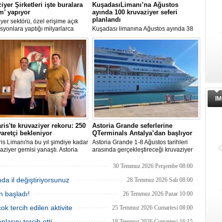
iyer Şirketleri işte buralara
KuşadasıLimanı’na Ağustos
ım’ yapıyor
ayında 100 kruvaziyer seferi
planlandı
yer sektörü, özel erişime açık
syonlara yaptığı milyarlarca
Kuşadası limanına Ağustos ayında 38
k yatırımlarla tatil deneyimini gemi
farklı kruvaziyer gemisi 100 kez
taşıyor. Özel adalar, beach
uğrayacak. En yoğun günün 28 Ağustos
, su parkları ve lüks villalar artık
olduğu açıklandı.
rin en stratejik gelir kaynakları
a yer alıyor.
IM
is'te kruvaziyer rekoru: 250
Astoria Grande seferlerine
yaretçi bekleniyor
QTerminals Antalya’dan başlıyor
s Limanı'na bu yıl şimdiye kadar
Astoria Grande 1-8 Ağustos tarihleri
aziyer gemisi yanaştı. Astoria
arasında gerçekleştireceği kruvaziyer
nin Ağustos'tan itibaren 10 yeni
seferine QTerminals Antalya’dan
klemesiyle birlikte sezon
başlayacak. Şirket rotayı Rus denizcilik
30 Temmuz 2026 Perşembe 08:00
 250 bin ziyaretçiye ulaşılması
makamlarının Doğu Karadeniz'in doğu
mda il değiştiriyorsunuz
niyor.
kesiminde seyrüsefer güvenliğine ilişkin
28 Temmuz 2026 Salı 08:00
uyarısının ardından değiştirildi.
n başladı!
26 Temmuz 2026 Pazar 10:00
ok tercih edilen aktivite
25 Temmuz 2026 Cumartesi 08:00
larını tercih etti
18 Temmuz 2026 Cumartesi 16:15