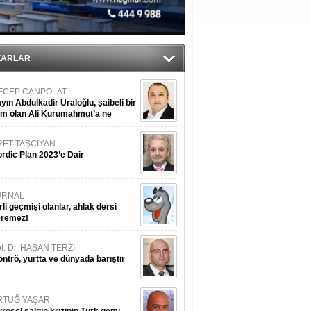
ZARLAR
ECEP CANPOLAT
yın Abdulkadir Uraloğlu, şaibeli bir
im olan Ali Kurumahmut’a ne
nışıyorsunuz?
RET TAŞCIYAN
rdic Plan 2023’e Dair
URNAL
rli geçmişi olanlar, ahlak dersi
eremez!
t. Dr. HASAN TERZİ
ntrö, yurtta ve dünyada barıştır
RTUĞ YAŞAR