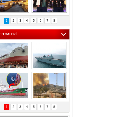
C'den 55 milyon 
5. Bosphorus Ship 
roluk turizm geliri 
Brokers Dinner, 
1
2
3
4
5
6
7
8
müjdesi
İstanbul’da yapıldı
EO GALERİ
eksan Tersanesi, 
TCG Anadolu, 
Başaran Bayrak 
tersane teknik 
tankerini suya 
seyrini tamamladı
indirdi
Göçmenlerin 
Milas’taki yangın 
imdadına Türk 
yeniden termik 
1
2
3
4
5
6
7
8
hipli MINA DENIZ 
santrallere doğru 
yetişti
ilerliyor