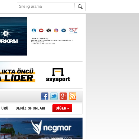
°C
sane oldu
ipliği yapacak
TÜRÜ
DENİZ SPORLARI
DİĞER »
ekliyor
nleme istiyor