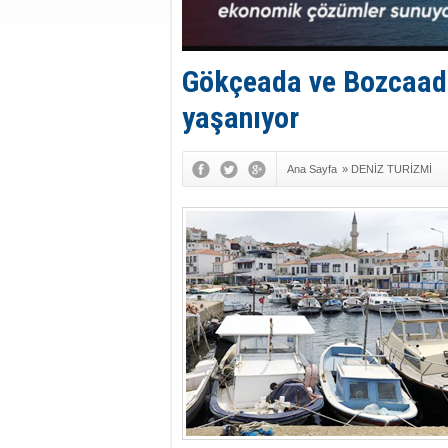
Gökçeada ve Bozcaada
yaşanıyor
Ana Sayfa
»
DENİZ TURİZMİ