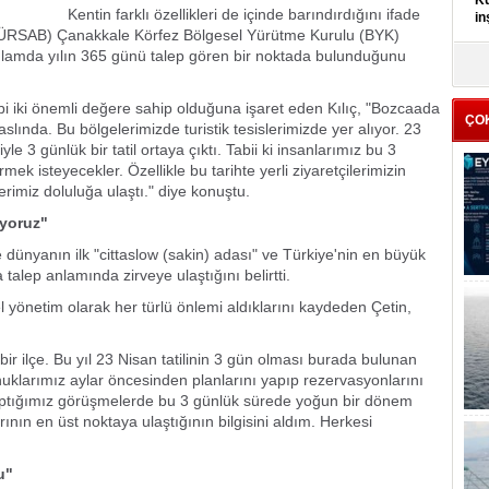
Kü
Kentin farklı özellikleri de içinde barındırdığını ifade
in
 (TÜRSAB) Çanakkale Körfez Bölgesel Yürütme Kurulu (BYK)
nlamda yılın 365 günü talep gören bir noktada bulunduğunu
K
Kı
it
 iki önemli değere sahip olduğuna işaret eden Kılıç, "Bozcaada
ÇO
lında. Bu bölgelerimizde turistik tesislerimizde yer alıyor. 23
yle 3 günlük bir tatil ortaya çıktı. Tabii ki insanlarımız bu 3
mek isteyecekler. Özellikle bu tarihte yerli ziyaretçilerimizin
erimiz doluluğa ulaştı." diye konuştu.
iyoruz"
ünyanın ilk "cittaslow (sakin) adası" ve Türkiye'nin en büyük
alep anlamında zirveye ulaştığını belirtti.
yönetim olarak her türlü önlemi aldıklarını kaydeden Çetin,
 ilçe. Bu yıl 23 Nisan tatilinin 3 gün olması burada bulunan
nuklarımız aylar öncesinden planlarını yapıp rezervasyonlarını
e yaptığımız görüşmelerde bu 3 günlük sürede yoğun bir dönem
ının en üst noktaya ulaştığının bilgisini aldım. Herkesi
u"