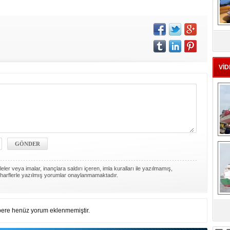
MS
eu
VİD
Ç
ler veya imalar, inançlara saldırı içeren, imla kuralları ile yazılmamış,
harflerle yazılmış yorumlar onaylanmamaktadır.
ere henüz yorum eklenmemiştir.
sa