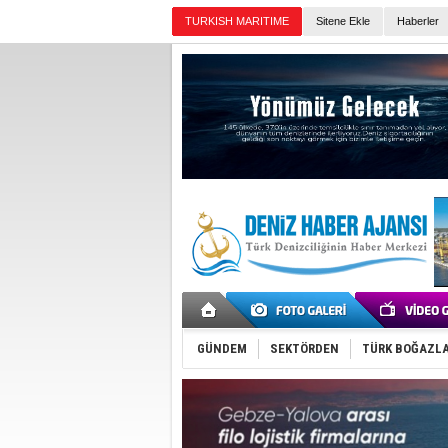
TURKISH MARITIME
Sitene Ekle
Haberler
Günün Haberleri
GÜNDEM
SEKTÖRDEN
TÜRK BOĞAZLA