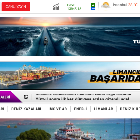
13945.18
Ankara
27 °C
CANLI YAYIN
Altın
6576.48
İzmir
28 °C
Dolar
47.6971
Antalya
33 °C
Euro
54.9962
Muğla
27 °C
Çanakkale
28 
35 milyon TL'lik tekne projesinde karar çıktı
İnsansız cankurtaran ihalesini BlueForge kazandı
Yüzyıl sonra ilk kez dünyaya açılan gizemli ada!
Anadolu Tersanesi EYDEP’te A sertifikası alan ilk ter
Derince, ILCA Masters Türkiye Şampiyonası’na ev sah
RI
DENİZ KAZALARI
IMO VE AB
ENERJİ
LİMANLAR
DENİZ KÜL
Tüpraş, ham petrol taşımacılığına 4 yeni tanker daha 
İTU AUV, Dünya’da 2. oldu!
LNG taşımacılığında maliyetler katlandı
PROYAD, yat mürettebatı için yurt dışı harcı için düze
Türkiye-Irak enerji hattında yeni dönem başlıyor