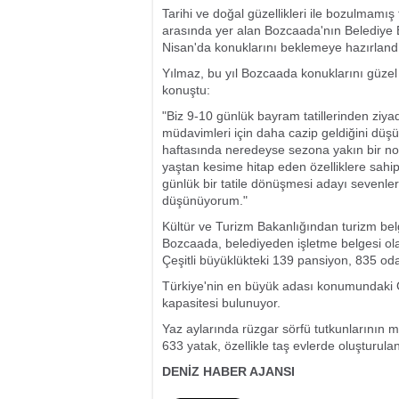
Tarihi ve doğal güzellikleri ile bozulmamı
arasında yer alan Bozcaada'nın Belediye
Nisan'da konuklarını beklemeye hazırlandı
Yılmaz, bu yıl Bozcaada konuklarını güzel 
konuştu:
"Biz 9-10 günlük bayram tatillerinden ziya
müdavimleri için daha cazip geldiğini düşü
haftasında neredeyse sezona yakın bir n
yaştan kesime hitap eden özelliklere sahip
günlük bir tatile dönüşmesi adayı sevenler
düşünüyorum."
Kültür ve Turizm Bakanlığından turizm bel
Bozcaada, belediyeden işletme belgesi olan
Çeşitli büyüklükteki 139 pansiyon, 835 od
Türkiye'nin en büyük adası konumundaki G
kapasitesi bulunuyor.
Yaz aylarında rüzgar sörfü tutkunlarının m
633 yatak, özellikle taş evlerde oluşturula
DENİZ HABER AJANSI