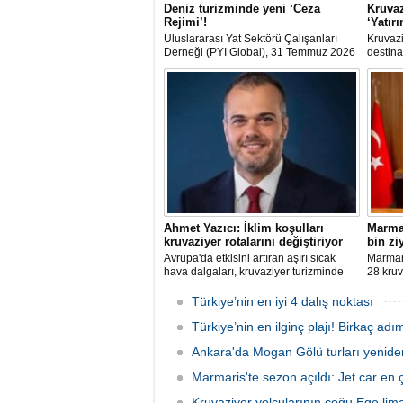
Deniz turizminde yeni ‘Ceza
Kruvaz
Rejimi’!
‘Yatır
Uluslararası Yat Sektörü Çalışanları
Kruvazi
Derneği (PYI Global), 31 Temmuz 2026
destina
tarihinde yürürlüğe giren 7590 sayılı
dolarlı
Kanun’un deniz turizmine etkilerine
dışına 
ilişkin bir değerlendirme yayımladı.
club'lar
şirketle
arasınd
Ahmet Yazıcı: İklim koşulları
Marmar
kruvaziyer rotalarını değiştiriyor
bin zi
Avrupa'da etkisini artıran aşırı sıcak
Marmari
hava dalgaları, kruvaziyer turizminde
28 kruv
rota tercihlerini değiştiriyor. Alaska,
Grande'
Norveç Fiyortları, İzlanda ve Kuzey
sefer e
Türkiye’nin en iyi 4 dalış noktası
Avrupa rotalarına ilgi artarken, deneyim
sonunda
odaklı seyahat anlayışı sektörün yeni
Türkiye’nin en ilginç plajı! Birkaç adı
hedefle
büyüme alanı olarak öne çıkıyor.
Ankara'da Mogan Gölü turları yenide
Marmaris'te sezon açıldı: Jet car en ç
Kruvaziyer yolcularının çoğu Ege liman