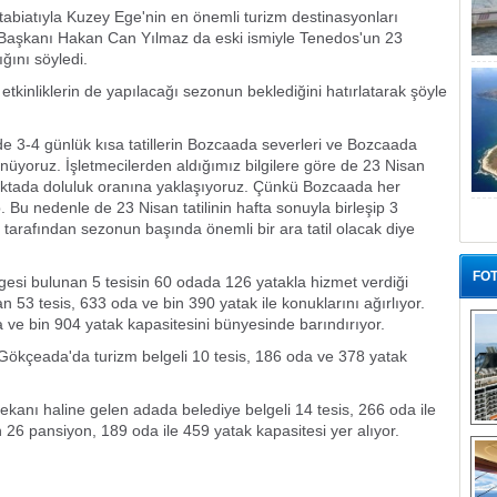
ş tabiatıyla Kuzey Ege'nin en önemli turizm destinasyonları
 Başkanı Hakan Can Yılmaz da eski ismiyle Tenedos'un 23
ğını söyledi.
etkinliklerin de yapılacağı sezonun beklediğini hatırlatarak şöyle
de 3-4 günlük kısa tatillerin Bozcaada severleri ve Bozcaada
nüyoruz. İşletmecilerden aldığımız bilgilere göre de 23 Nisan
oktada doluluk oranına yaklaşıyoruz. Çünkü Bozcaada her
. Bu nedenle de 23 Nisan tatilinin hafta sonuyla birleşip 3
 tarafından sezonun başında önemli bir ara tatil olacak diye
FOT
gesi bulunan 5 tesisin 60 odada 126 yatakla hizmet verdiği
 53 tesis, 633 oda ve bin 390 yatak ile konuklarını ağırlıyor.
a ve bin 904 yatak kapasitesini bünyesinde barındırıyor.
ökçeada'da turizm belgeli 10 tesis, 186 oda ve 378 yatak
ekanı haline gelen adada belediye belgeli 14 tesis, 266 oda ile
n 26 pansiyon, 189 oda ile 459 yatak kapasitesi yer alıyor.
“G