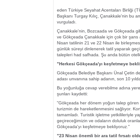
eden Türkiye Seyahat Acentaları Birliği
Başkanı Turgay Kılıç, Çanakkale'nin bu a
vurguladı.
Çanakkale'nin, Bozcaada ve Gökçeada gibi
ve Gökçeada Çanakkale için çok bir şans as
Nisan tatilinin 21 ve 22 Nisan ile birleşmesi
günlük süreyi dinlenerek tatil yaparak geçir
talepleri had safhada. Şu anda bütün otell
"Herkesi Gökçeada'yı keşfetmeye bekl
Gökçeada Belediye Başkanı Ünal Çetin de d
adası unvanına sahip adanın, son 10 yılda t
Bu yoğunluğa cevap verebilme adına yerel 
şunları kaydetti:
"Gökçeada her dönem yoğun talep gören bir
turizmin de hareketlenmesini sağlıyor. Ko
tamamladı. Turistik işletme yetkilileriyl
geçireceğimizin ve odaların doluluk oranlar
Gökçeada'yı keşfetmeye bekliyoruz."
"23 Nisan önemli bir ara tatil fırsatı old