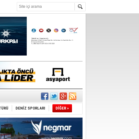
°C
şüyor
TÜRÜ
DENİZ SPORLARI
DİĞER »
r