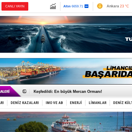
13779.39
Ankara
23 °C
CANLI YAYIN
Altın
6659.71
İzmir
29 °C
Dolar
47.6791
Antalya
29 °C
Euro
55.1258
Muğla
24 °C
Çanakkale
26 
Hürmüz’de bekleyen gemiler biyolojik bombaya dönü
Rusya'nın gizli filosu büyüyor!
Keşfedildi: En büyük Mercan Ormanı!
D-Marin, Avrupa'nın tekne fuarlarına çıkarma yapacak
Van’da inşa edilen teknelere yoğun talep var
RI
DENİZ KAZALARI
IMO VE AB
ENERJİ
LİMANLAR
DENİZ KÜL
ASEAN ilk P&I Sigorta Kulübünü kurmaya hazırlanıyo
TAYK - Eker Olympos Regatta'da ilk start!
İstanbul ve Çanakkale: 6 ayda 40.000 gemi
TEKNOFEST ‘Mavi Vatan’ ziyaretçi kayıtları başladı!
Tersane işçilerinin direnişi, kazanımla sonuçlandı