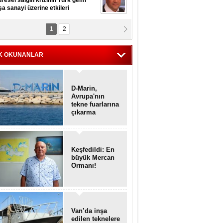
resel salgın krizinin Türk gemi
şa sanayi üzerine etkileri
1
2
pt. MESUT AZMİ GÖKSOY
lavuz kaptan kardeşlerime
hafen...
K OKUNANLAR
D-Marin,
Avrupa'nın
tekne fuarlarına
çıkarma
yapacak
Keşfedildi: En
büyük Mercan
Ormanı!
Van’da inşa
edilen teknelere