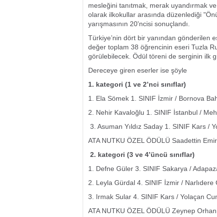
mesleğini tanıtmak, merak uyandırmak ve 
olarak ilkokullar arasında düzenlediği 
yarışmasının 20'ncisi sonuçlandı.
Türkiye’nin dört bir yanından gönderilen 
değer toplam 38 öğrencinin eseri Tuzla Ru
görülebilecek. Ödül töreni de serginin ilk
Dereceye giren eserler ise şöyle
1. kategori (1 ve 2’nci sınıflar)
1. Ela Sömek 1. SINIF İzmir / Bornova Bah
2. Nehir Kavaloğlu 1. SINIF İstanbul / Me
3. Asuman Yıldız Saday 1. SINIF Kars / Y
ATA NUTKU ÖZEL ÖDÜLÜ Saadettin Emir Ke
2. kategori (3 ve 4’üncü sınıflar)
1. Defne Güler 3. SINIF Sakarya / Adapaza
2. Leyla Gürdal 4. SINIF İzmir / Narlıdere
3. Irmak Sular 4. SINIF Kars / Yolaçan Cu
ATA NUTKU ÖZEL ÖDÜLÜ Zeynep Orhan 3. S