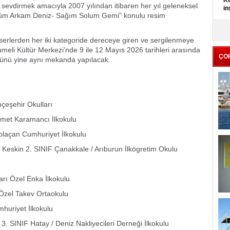
Kü
sevdirmek amacıyla 2007 yılından itibaren her yıl geleneksel
in
"Önüm Arkam Deniz- Sağım Solum Gemi" konulu resim
K
Kı
eserlerden her iki kategoride dereceye giren ve sergilenmeye
it
meli Kültür Merkezi’nde 9 ile 12 Mayıs 2026 tarihleri arasında
ÇO
 günü yine aynı mekanda yapılacak.
çeşehir Okulları
hmet Karamancı İlkokulu
olaçan Cumhuriyet İlkokulu
skin 2. SINIF Çanakkale / Arıburun İlkögretim Okulu
rı Özel Enka İlkokulu
 Özel Takev Ortaokulu
mhuriyet İlkokulu
INIF Hatay / Deniz Nakliyecileri Derneği İlkokulu