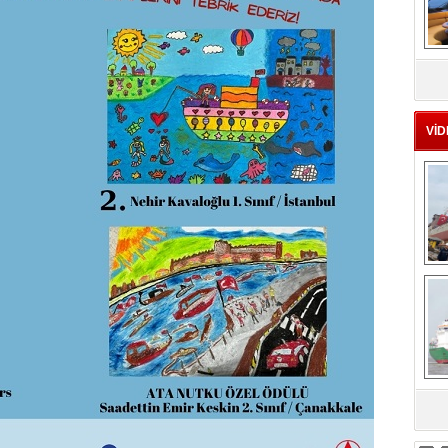
MS
eu
VİD
Ç
sa