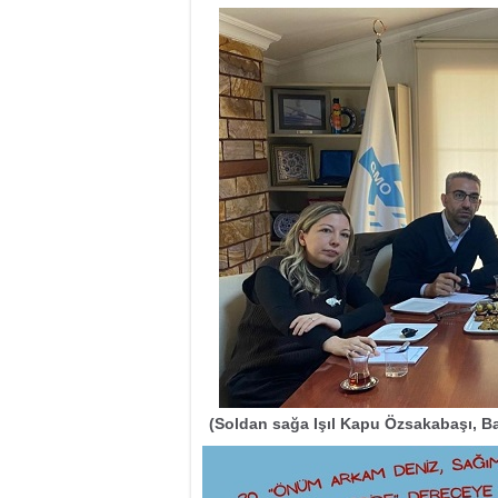
(Soldan sağa Işıl Kapu Özsakabaşı, Ba