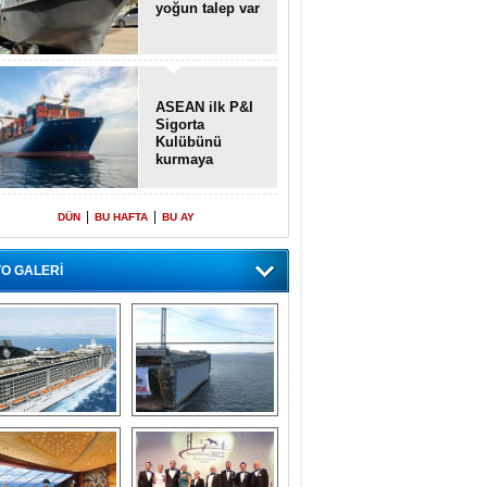
yoğun talep var
ASEAN ilk P&I
Sigorta
Kulübünü
kurmaya
hazırlanıyor
|
|
DÜN
BU HAFTA
BU AY
O GALERİ
emi içinde gemi” 
Dünyada tek! 
konsepti ile MSC 
Denizaltı yüzer 
Splendida
havuzu intikal 
seyrine başladı