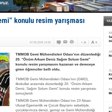
İngiliz aktivistler, gemide mahsur kaldı!
FESCO, Karadeniz'de yeni sevkiyat taleplerini durdur
DESE, BIMCO’ya katıldı
GİMBİRDER gemi inşa yan sanayinin sorunlarını tartış
emi” konulu resim yarışması
35 milyon TL'lik tekne projesinde karar çıktı
YA
R
Sa
is
07.05.2026 14:55
da
A
TMMOB Gemi Mühendisleri Odası’nın düzenlediği
No
20. “Önüm Arkam Deniz Sağım Solum Gemi”
konulu resim yarışmasını kazanan ve dereceye
giren öğrenciler belli oldu.
J
Ki
v
TMMOB Gemi Mühendisleri Odası’nın (GMO),
ilkokullar arasında düzenlediği 20. “Önüm Arkam
Deniz, Sağım Solum Gemi” konulu resim yarışması
Kp
sonuçlandı.
Mo
TMMOB Gemi Mühendisleri Odası’nın 23 Nisan
Ulusal Egemenlik ve Çocuk Bayramı sebebiyle,
E
çocuklarımıza denizi, gemiyi ve Gemi Mühendisliği