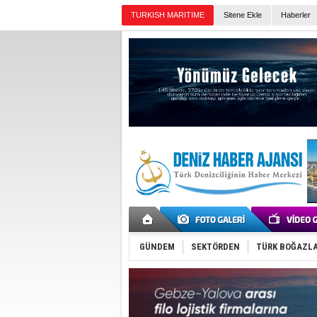
TURKISH MARITIME
Sitene Ekle
Haberler
Günün Haberleri
GÜNDEM
SEKTÖRDEN
TÜRK BOĞAZLA