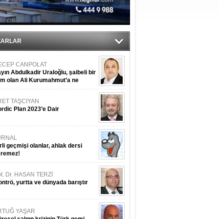
du
tı
ZARLAR
ECEP CANPOLAT
yın Abdulkadir Uraloğlu, şaibeli bir
im olan Ali Kurumahmut’a ne
nışıyorsunuz?
RET TAŞCIYAN
rdic Plan 2023’e Dair
URNAL
rli geçmişi olanlar, ahlak dersi
eremez!
t. Dr. HASAN TERZİ
ntrö, yurtta ve dünyada barıştır
RTUĞ YAŞAR