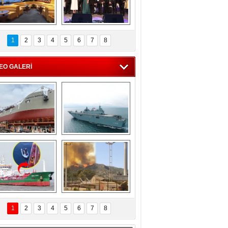
C'den 55 milyon 
5. Bosphorus Ship 
roluk turizm geliri 
Brokers Dinner, 
1
2
3
4
5
6
7
8
müjdesi
İstanbul’da yapıldı
EO GALERİ
eksan Tersanesi, 
TCG Anadolu, 
Başaran Bayrak 
tersane teknik 
tankerini suya 
seyrini tamamladı
indirdi
Göçmenlerin 
Milas’taki yangın 
imdadına Türk 
yeniden termik 
1
2
3
4
5
6
7
8
hipli MINA DENIZ 
santrallere doğru 
yetişti
ilerliyor