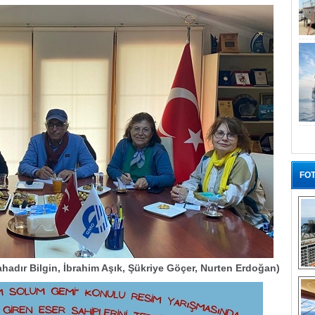
FOT
hadır Bilgin, İbrahim Aşık, Şükriye Göçer, Nurten Erdoğan)
“G