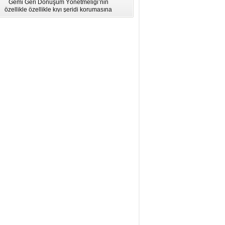
Gemi Geri Dönüşüm Yönetmeliği’nin
için Bölgesel Eğitim” Çalıştayı
özellikle özellikle kıyı şeridi korumasına
İstanbul'da düzenlendi.
ilişkin hükümlere uymadığı için AB
listesinden çıkarıldı.