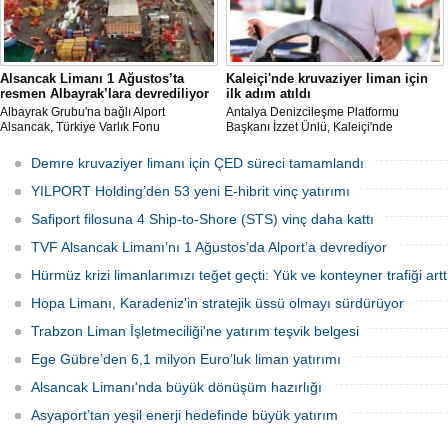
Alsancak Limanı 1 Ağustos’ta
Kaleiçi'nde kruvaziyer liman için
resmen Albayrak’lara devrediliyor
ilk adım atıldı
Albayrak Grubu'na bağlı Alport
Antalya Denizcileşme Platformu
Alsancak, Türkiye Varlık Fonu
Başkanı İzzet Ünlü, Kaleiçi'nde
mülkiyetindeki İzmir Alsancak Limanı'nın
kruvaziyer liman yapımıyla ilgili
yük limanı işletmesini 1 Ağustos 2026
Ulaştırma ve Altyapı Bakanlığı 6'ncı
Demre kruvaziyer limanı için ÇED süreci tamamlandı
itibarıyla devralacağını liman
Bölge Müdürlüğü tarafından teknik
kullanıcılarına gönderdiği resmi yazıyla
çalışma başlatıldığını açıkladı.
YILPORT Holding’den 53 yeni E-hibrit vinç yatırımı
duyurdu.
Safiport filosuna 4 Ship-to-Shore (STS) vinç daha kattı
TVF Alsancak Limanı’nı 1 Ağustos’da Alport’a devrediyor
Hürmüz krizi limanlarımızı teğet geçti: Yük ve konteyner trafiği artt
Hopa Limanı, Karadeniz'in stratejik üssü olmayı sürdürüyor
Trabzon Liman İşletmeciliği'ne yatırım teşvik belgesi
Ege Gübre’den 6,1 milyon Euro’luk liman yatırımı
Alsancak Limanı'nda büyük dönüşüm hazırlığı
Asyaport’tan yeşil enerji hedefinde büyük yatırım