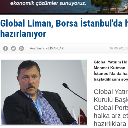
Türkiye’den
‘14. Olymp
Taksi Botla
TÜRKLİM Ba
Global Liman, Borsa İstanbul'da 
SOCAR da M
hazırlanıyor
Ana Sayfa
»
LİMANLAR
07.05.2018 1
Global Yatırım H
Mehmet Kutman, G
İstanbul'da da ha
başladıklarını söy
Global Yatı
Kurulu Baş
Global Ports
halka arz e
hazırlıklara 