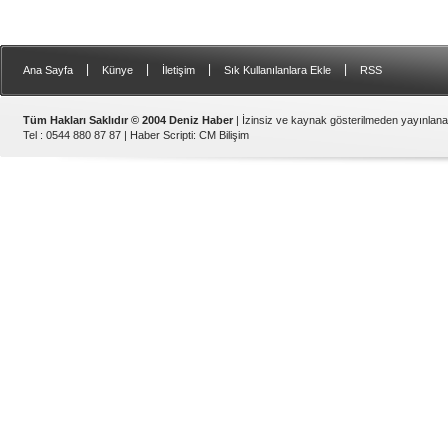
|
|
|
|
Ana Sayfa
Künye
İletişim
Sık Kullanılanlara Ekle
RSS
Tüm Hakları Saklıdır © 2004 Deniz Haber
| İzinsiz ve kaynak gösterilmeden yayınlan
Tel : 0544 880 87 87 |
Haber Scripti
:
CM Bilişim