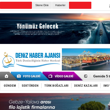
TURKISH MARITIME
Sitene Ekle
Haberler
CANLI YAYIN
Günün Haberleri
Dron saldı
'REGAL 1' i
Gemide 5 t
Yakıt barcı
Rus İHA’la
GÜNDEM
SEKTÖRDEN
TÜRK BOĞAZLARI
DENİZ KAZALARI
IMO 
Karadeniz’
Tatil hesab
Rusya, göl
Enejota ti
Denizcilik