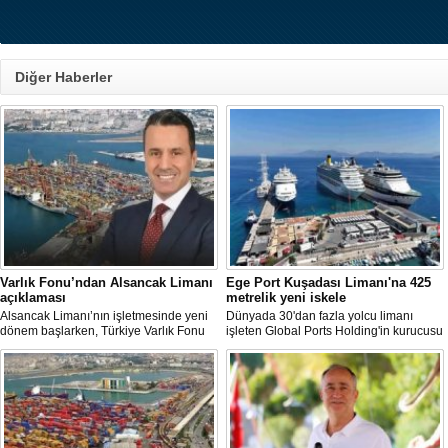
Diğer Haberler
Varlık Fonu’ndan Alsancak Limanı
Ege Port Kuşadası Limanı'na 425
açıklaması
metrelik yeni iskele
Alsancak Limanı’nın işletmesinde yeni
Dünyada 30'dan fazla yolcu limanı
dönem başlarken, Türkiye Varlık Fonu
işleten Global Ports Holding'in kurucusu
Yatırımlardan Sorumlu Genel Müdür
ve Yönetim Kurulu Başkanı Mehmet
Yardımcısı Aziz Murat Uluğ, limanda
Kutman'ın sahibi olduğu Ege Port
satış ya da imtiyaz devri yapılmadığını
Kuşadası, yeni bir yatırım hamlesine
belirterek, “Yük limanı operasyonlarını
hazırlanıyor.
yerli ve milli Alport’a teslim ettik”
açıklamasında bulundu.